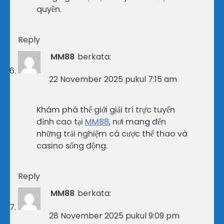
quyền.
Reply
MM88
berkata:
22 November 2025 pukul 7:15 am
Khám phá thế giới giải trí trực tuyến
đỉnh cao tại
MM88
, nơi mang đến
những trải nghiệm cá cược thể thao và
casino sống động.
Reply
MM88
berkata:
28 November 2025 pukul 9:09 pm