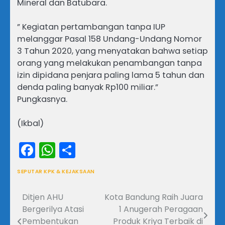
Mineral dan Batubara.
” Kegiatan pertambangan tanpa IUP
melanggar Pasal 158 Undang-Undang Nomor
3 Tahun 2020, yang menyatakan bahwa setiap
orang yang melakukan penambangan tanpa
izin dipidana penjara paling lama 5 tahun dan
denda paling banyak Rp100 miliar.”
Pungkasnya.
(Ikbal)
Facebook
WhatsApp
Share
SEPUTAR KPK & KEJAKSAAN
Ditjen AHU
Kota Bandung Raih Juara
Navigasi
Bergerilya Atasi
1 Anugerah Peragaan
pos
Pembentukan
Produk Kriya Terbaik di