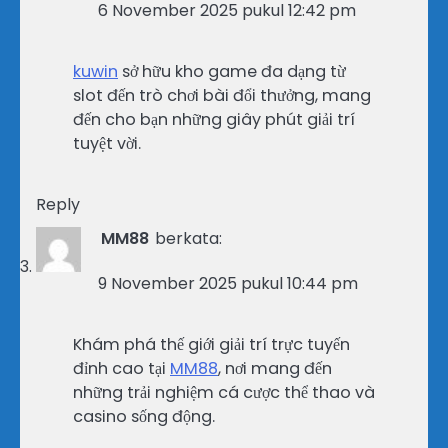
6 November 2025 pukul 12:42 pm
kuwin
sở hữu kho game đa dạng từ
slot đến trò chơi bài đổi thưởng, mang
đến cho bạn những giây phút giải trí
tuyệt vời.
Reply
MM88
berkata:
9 November 2025 pukul 10:44 pm
Khám phá thế giới giải trí trực tuyến
đỉnh cao tại
MM88
, nơi mang đến
những trải nghiệm cá cược thể thao và
casino sống động.