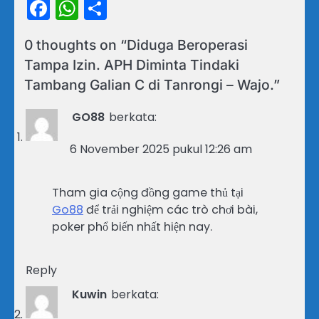
Facebook
WhatsApp
Share
0 thoughts on “
Diduga Beroperasi
Tampa Izin. APH Diminta Tindaki
Tambang Galian C di Tanrongi – Wajo.
”
GO88
berkata:
6 November 2025 pukul 12:26 am
Tham gia cộng đồng game thủ tại
Go88
để trải nghiệm các trò chơi bài,
poker phổ biến nhất hiện nay.
Reply
Kuwin
berkata: