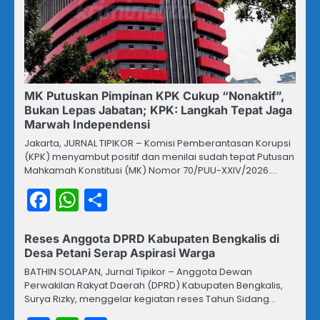
MK Putuskan Pimpinan KPK Cukup “Nonaktif”,
Bukan Lepas Jabatan; KPK: Langkah Tepat Jaga
Marwah Independensi
Jakarta, JURNAL TIPIKOR – Komisi Pemberantasan Korupsi
(KPK) menyambut positif dan menilai sudah tepat Putusan
Mahkamah Konstitusi (MK) Nomor 70/PUU-XXIV/2026.…
Facebook
WhatsApp
Share
Reses Anggota DPRD Kabupaten Bengkalis di
Desa Petani Serap Aspirasi Warga
BATHIN SOLAPAN, Jurnal Tipikor – Anggota Dewan
Perwakilan Rakyat Daerah (DPRD) Kabupaten Bengkalis,
Surya Rizky, menggelar kegiatan reses Tahun Sidang…