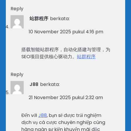
Reply
站群程序
berkata:
10 November 2025 pukul 4:16 pm
搭载智能站群程序，自动化搭建与管理，为
SEO项目提供核心驱动力。
站群程序
Reply
J88
berkata:
21 November 2025 pukul 2:32 am
Đến với
J88
, bạn sẽ được trải nghiệm
dịch vụ cá cược chuyên nghiệp cùng
hàng ngàn sự kiện khuyến mãi độc