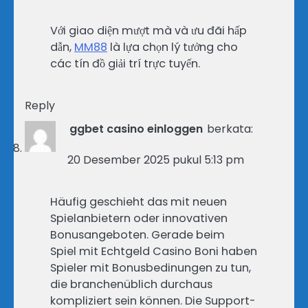
Với giao diện mượt mà và ưu đãi hấp
dẫn,
MM88
là lựa chọn lý tưởng cho
các tín đồ giải trí trực tuyến.
Reply
ggbet casino einloggen
berkata:
20 Desember 2025 pukul 5:13 pm
Häufig geschieht das mit neuen
Spielanbietern oder innovativen
Bonusangeboten. Gerade beim
Spiel mit Echtgeld Casino Boni haben
Spieler mit Bonusbedinungen zu tun,
die branchenüblich durchaus
kompliziert sein können. Die Support-