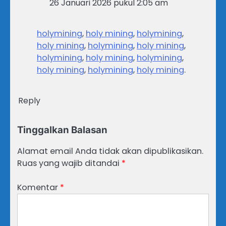
26 Januari 2026 pukul 2:05 am
holymining
,
holy mining
,
holymining
,
holy mining
,
holymining
,
holy mining
,
holymining
,
holy mining
,
holymining
,
holy mining
,
holymining
,
holy mining
.
Reply
Tinggalkan Balasan
Alamat email Anda tidak akan dipublikasikan.
Ruas yang wajib ditandai
*
Komentar
*