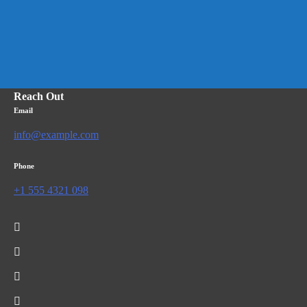
Reach Out
Email
info@example.com
Phone
+1 555 4321 098