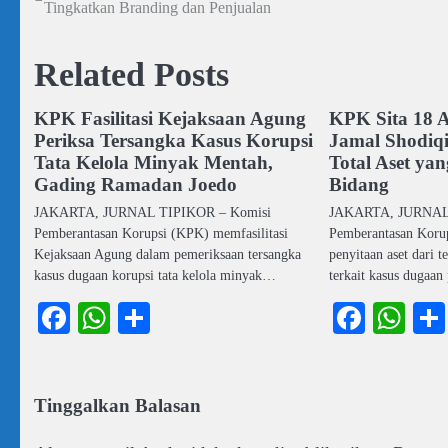
Tingkatkan Branding dan Penjualan
pos
Related Posts
KPK Fasilitasi Kejaksaan Agung
KPK Sita 18 A
Periksa Tersangka Kasus Korupsi
Jamal Shodiqi
Tata Kelola Minyak Mentah,
Total Aset yan
Gading Ramadan Joedo
Bidang
JAKARTA, JURNAL TIPIKOR – Komisi
JAKARTA, JURNAL
Pemberantasan Korupsi (KPK) memfasilitasi
Pemberantasan Koru
Kejaksaan Agung dalam pemeriksaan tersangka
penyitaan aset dari 
kasus dugaan korupsi tata kelola minyak…
terkait kasus dugaa
Facebook
WhatsApp
Share
Faceb
Wh
Tinggalkan Balasan