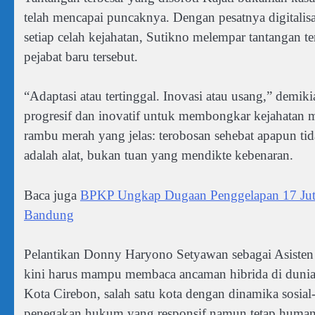
telah mencapai puncaknya. Dengan pesatnya digitalisa
setiap celah kejahatan, Sutikno melempar tantangan te
pejabat baru tersebut.
“Adaptasi atau tertinggal. Inovasi atau usang,” demik
progresif dan inovatif untuk membongkar kejahatan
rambu merah yang jelas: terobosan sehebat apapun ti
adalah alat, bukan tuan yang mendikte kebenaran.
Baca juga
BPKP Ungkap Dugaan Penggelapan 17 Juta
Bandung
Pelantikan Donny Haryono Setyawan sebagai Asisten I
kini harus mampu membaca ancaman hibrida di dunia
Kota Cirebon, salah satu kota dengan dinamika sosial
penegakan hukum yang responsif namun tetap human