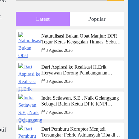
a
Latest
Popular
Naturalisasi Bukan Obat Manjur: DPR
Tegur Keras Kegagalan Timnas, Sebut
Potensi Anak Bangsa Terabaikan Demi
8 Agustus 2026
“Jalan Pintas”
Dari Aspirasi ke Realisasi H.Erik
Heryawan Dorong Pembangunan
Infrastruktur Jalan Cikalong Bunder
8 Agustus 2026
Indra Setiawan, S.E., Naik Gelanggang
Sebagai Balon Ketua DPK KNPI
Kecamatan Ciambar
g
7 Agustus 2026
Dari Pemburu Koruptor Menjadi
tif
Tersangka: Febrie Adriansyah Tiba di