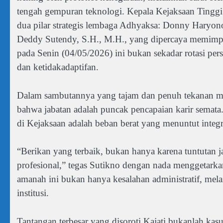
tengah gempuran teknologi. Kepala Kejaksaan Tinggi 
dua pilar strategis lembaga Adhyaksa: Donny Haryono 
Deddy Sutendy, S.H., M.H., yang dipercaya memimpin
pada Senin (04/05/2026) ini bukan sekadar rotasi pers
dan ketidakadaptifan.
Dalam sambutannya yang tajam dan penuh tekanan m
bahwa jabatan adalah puncak pencapaian karir semat
di Kejaksaan adalah beban berat yang menuntut integri
“Berikan yang terbaik, bukan hanya karena tuntutan j
profesional,” tegas Sutikno dengan nada menggetar
amanah ini bukan hanya kesalahan administratif, mel
institusi.
Tantangan terbesar yang disoroti Kajati bukanlah kas