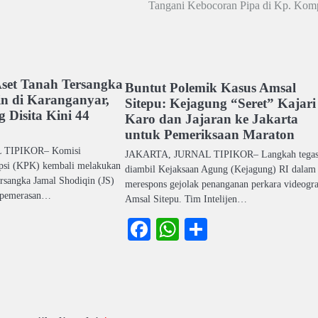
Tangani Kebocoran Pipa di Kp. Kom
set Tanah Tersangka
Buntut Polemik Kasus Amsal
n di Karanganyar,
Sitepu: Kejagung “Seret” Kajari
g Disita Kini 44
Karo dan Jajaran ke Jakarta
untuk Pemeriksaan Maraton
 TIPIKOR– Komisi
JAKARTA, JURNAL TIPIKOR– Langkah tega
psi (KPK) kembali melakukan
diambil Kejaksaan Agung (Kejagung) RI dalam
tersangka Jamal Shodiqin (JS)
merespons gejolak penanganan perkara videogra
n pemerasan…
Amsal Sitepu. Tim Intelijen…
ook
atsApp
Share
Facebook
WhatsApp
Share