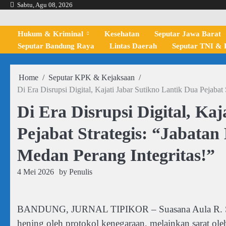
Skip
Sabtu, Agu 08, 2026
to
content
Hukum & Kriminal
Kesehatan
Seputar Jawa Barat
Seputar Bandung Raya
Lintas Daerah
Seputar TNI & P
Home
Seputar KPK & Kejaksaan
Di Era Disrupsi Digital, Kajati Jabar Sutikno Lantik Dua Pejabat
Di Era Disrupsi Digital, Ka
Pejabat Strategis: “Jabatan
Medan Perang Integritas!”
4 Mei 2026
by
Penulis
BANDUNG, JURNAL TIPIKOR – Suasana Aula R. Soepr
hening oleh protokol kenegaraan, melainkan sarat o