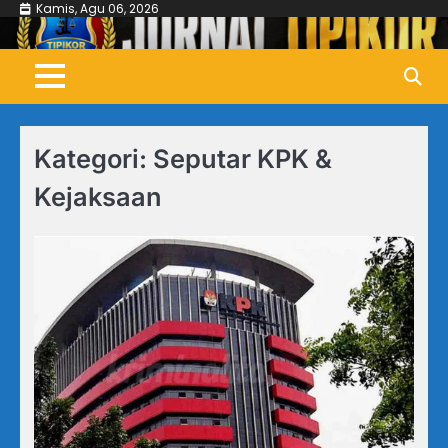
Skip
Kamis, Agu 06, 2026
to
content
Kategori:
Seputar KPK &
Kejaksaan