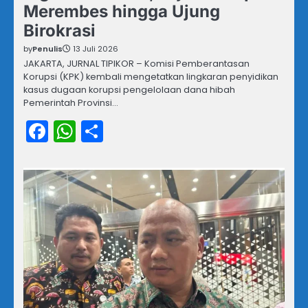
Merembes hingga Ujung
Birokrasi
by
Penulis
13 Juli 2026
JAKARTA, JURNAL TIPIKOR – Komisi Pemberantasan
Korupsi (KPK) kembali mengetatkan lingkaran penyidikan
kasus dugaan korupsi pengelolaan dana hibah
Pemerintah Provinsi…
Facebook
WhatsApp
Share