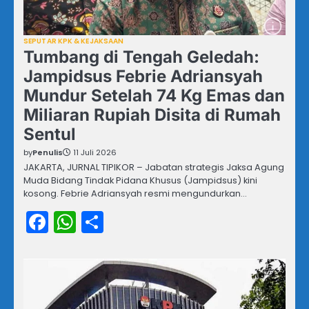
SEPUTAR KPK & KEJAKSAAN
Tumbang di Tengah Geledah:
Jampidsus Febrie Adriansyah
Mundur Setelah 74 Kg Emas dan
Miliaran Rupiah Disita di Rumah
Sentul
by
Penulis
11 Juli 2026
JAKARTA, JURNAL TIPIKOR – Jabatan strategis Jaksa Agung
Muda Bidang Tindak Pidana Khusus (Jampidsus) kini
kosong. Febrie Adriansyah resmi mengundurkan…
Facebook
WhatsApp
Share