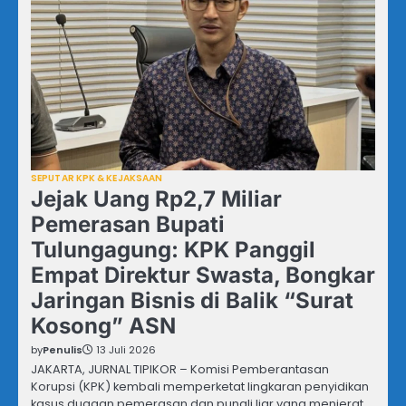
SEPUTAR KPK & KEJAKSAAN
Jejak Uang Rp2,7 Miliar
Pemerasan Bupati
Tulungagung: KPK Panggil
Empat Direktur Swasta, Bongkar
Jaringan Bisnis di Balik “Surat
Kosong” ASN
by
Penulis
13 Juli 2026
JAKARTA, JURNAL TIPIKOR – Komisi Pemberantasan
Korupsi (KPK) kembali memperketat lingkaran penyidikan
kasus dugaan pemerasan dan pungli liar yang menjerat…