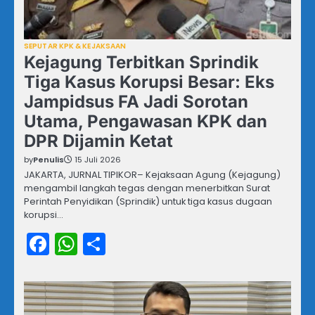
SEPUTAR KPK & KEJAKSAAN
Kejagung Terbitkan Sprindik
Tiga Kasus Korupsi Besar: Eks
Jampidsus FA Jadi Sorotan
Utama, Pengawasan KPK dan
DPR Dijamin Ketat
by
Penulis
15 Juli 2026
JAKARTA, JURNAL TIPIKOR– Kejaksaan Agung (Kejagung)
mengambil langkah tegas dengan menerbitkan Surat
Perintah Penyidikan (Sprindik) untuk tiga kasus dugaan
korupsi…
Facebook
WhatsApp
Share