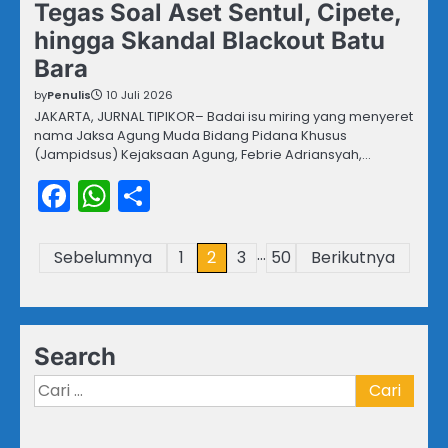
Tegas Soal Aset Sentul, Cipete,
hingga Skandal Blackout Batu
Bara
by
Penulis
10 Juli 2026
JAKARTA, JURNAL TIPIKOR– Badai isu miring yang menyeret
nama Jaksa Agung Muda Bidang Pidana Khusus
(Jampidsus) Kejaksaan Agung, Febrie Adriansyah,…
Facebook
WhatsApp
Share
…
Paginasi
Sebelumnya
1
2
3
50
Berikutnya
pos
Search
Cari
untuk: