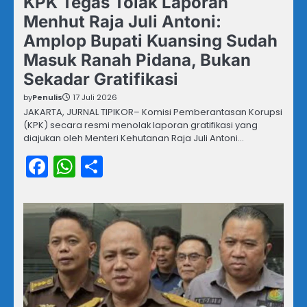
KPK Tegas Tolak Laporan
Menhut Raja Juli Antoni:
Amplop Bupati Kuansing Sudah
Masuk Ranah Pidana, Bukan
Sekadar Gratifikasi
by
Penulis
17 Juli 2026
JAKARTA, JURNAL TIPIKOR– Komisi Pemberantasan Korupsi
(KPK) secara resmi menolak laporan gratifikasi yang
diajukan oleh Menteri Kehutanan Raja Juli Antoni…
Facebook
WhatsApp
Share