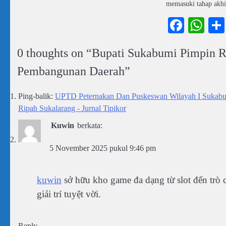
memasuki tahap akh
Faceb
Wh
0 thoughts on “
Bupati Sukabumi Pimpin Ra
Pembangunan Daerah
”
Ping-balik:
UPTD Peternakan Dan Puskeswan Wilayah I Sukab
Ripah Sukalarang - Jurnal Tipikor
Kuwin
berkata:
5 November 2025 pukul 9:46 pm
kuwin
sở hữu kho game đa dạng từ slot đến trò 
giải trí tuyệt vời.
Reply