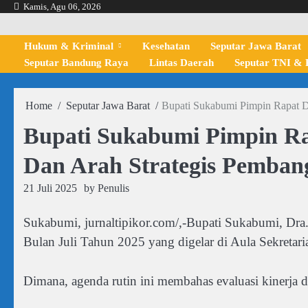
Skip
Kamis, Agu 06, 2026
to
content
Hukum & Kriminal
Kesehatan
Seputar Jawa Barat
Seputar Bandung Raya
Lintas Daerah
Seputar TNI & P
Home
Seputar Jawa Barat
Bupati Sukabumi Pimpin Rapat D
Bupati Sukabumi Pimpin Rap
Dan Arah Strategis Pemba
21 Juli 2025
by
Penulis
Sukabumi, jurnaltipikor.com/,-Bupati Sukabumi, Dr
Bulan Juli Tahun 2025 yang digelar di Aula Sekreta
Dimana, agenda rutin ini membahas evaluasi kinerja 