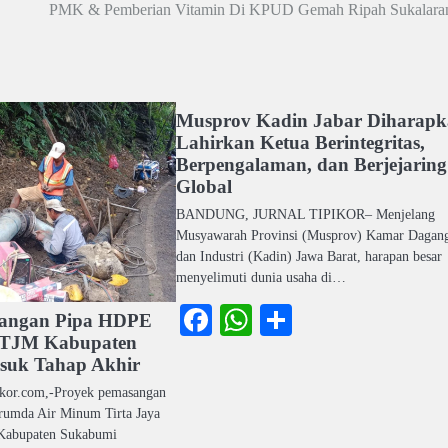
PMK & Pemberian Vitamin Di KPUD Gemah Ripah Sukalara
Musprov Kadin Jabar Diharap
Lahirkan Ketua Berintegritas,
Berpengalaman, dan Berjejaring
Global
BANDUNG, JURNAL TIPIKOR– Menjelang
Musyawarah Provinsi (Musprov) Kamar Dagan
dan Industri (Kadin) Jawa Barat, harapan besar
menyelimuti dunia usaha di…
Facebook
WhatsApp
Share
sangan Pipa HDPE
TJM Kabupaten
suk Tahap Akhir
ikor.com,-Proyek pemasangan
rumda Air Minum Tirta Jaya
Kabupaten Sukabumi