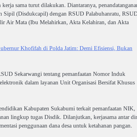
n kerja sama turut dilakukan. Diantaranya, penandatangana
an Sipil (Disdukcapil) dengan RSUD Palabuhanratu, RSU
ir Air Mata (Ibu Melahirkan, Akta Kelahiran, dan Akta
bernur Khofifah di Polda Jatim: Demi Efisiensi, Bukan
n RSUD Sekarwangi tentang pemanfaatan Nomor Induk
ektronik dalam layanan Unit Organisasi Bersifat Khusus
endidikan Kabupaten Sukabumi terkait pemanfaatan NIK,
an lingkup tugas Disdik. Dilanjutkan, kerjasama antar di
lementasi penggunaan dana desa untuk ketahanan pangan.