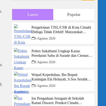
k.
Latest
Popular
Pengelolaan TJSL/CSR di Kota Cimahi
Diduga Tidak Efektif: Masyarakat
Desak Transparansi Penuh dan
6 Agustus 2026
Perbaikan Sistem
Polres Sukabumi Ungkap Kasus
Peredaran Sabu di Surade dan Ciemas,
Tiga Tersangka Diamankan
6 Agustus 2026
u
Wujud Kepedulian, Ibu Bupati
Kuningan Ela Helayati, S.Sos Serahkan
Bantuan Bagi Rumah Terdampak
8
6 Agustus 2026
Bencana di Desa Karangkancana
Isu Pengadaan Seragam di Sekolah
Ramai Disorot: Pemkot Cimahi