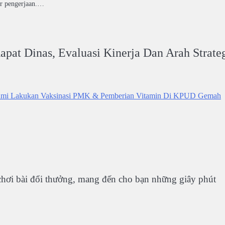
ir pengerjaan.…
ook
atsApp
Share
pat Dinas, Evaluasi Kinerja Dan Arah Strate
umi Lakukan Vaksinasi PMK & Pemberian Vitamin Di KPUD Gemah
chơi bài đổi thưởng, mang đến cho bạn những giây phút