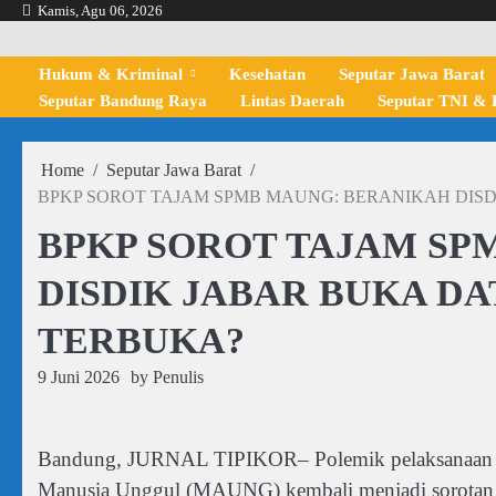
Skip
Kamis, Agu 06, 2026
to
content
Hukum & Kriminal
Kesehatan
Seputar Jawa Barat
Seputar Bandung Raya
Lintas Daerah
Seputar TNI & P
Home
Seputar Jawa Barat
BPKP SOROT TAJAM SPMB MAUNG: BERANIKAH DISD
BPKP SOROT TAJAM SP
DISDIK JABAR BUKA DA
TERBUKA?
9 Juni 2026
by
Penulis
Bandung, JURNAL TIPIKOR– Polemik pelaksanaan S
Manusia Unggul (MAUNG) kembali menjadi sorotan p