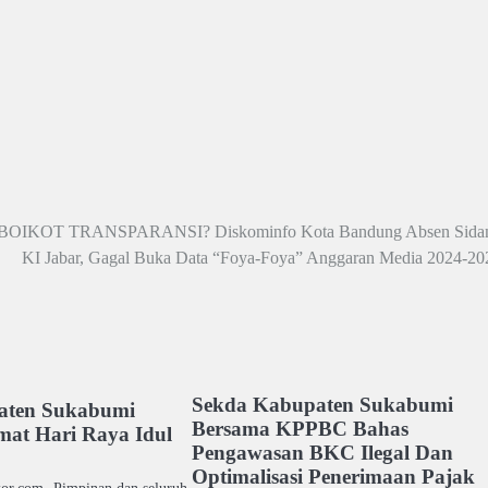
BOIKOT TRANSPARANSI? Diskominfo Kota Bandung Absen Sida
KI Jabar, Gagal Buka Data “Foya-Foya” Anggaran Media 2024-20
Sekda Kabupaten Sukabumi
ten Sukabumi
Bersama KPPBC Bahas
mat Hari Raya Idul
Pengawasan BKC Ilegal Dan
Optimalisasi Penerimaan Pajak
kor.com,-Pimpinan dan seluruh