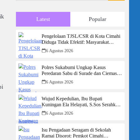
ik
Latest
Popular
Pengelolaan TJSL/CSR di Kota Cimahi
Diduga Tidak Efektif: Masyarakat
Desak Transparansi Penuh dan
6 Agustus 2026
Perbaikan Sistem
Polres Sukabumi Ungkap Kasus
Peredaran Sabu di Surade dan Ciemas,
Tiga Tersangka Diamankan
6 Agustus 2026
pi
Wujud Kepedulian, Ibu Bupati
Kuningan Ela Helayati, S.Sos Serahkan
Bantuan Bagi Rumah Terdampak
6 Agustus 2026
Bencana di Desa Karangkancana
Isu Pengadaan Seragam di Sekolah
Ramai Disorot: Pemkot Cimahi