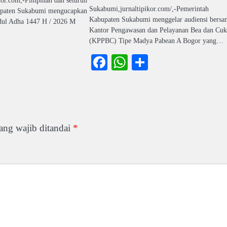
Sukabumi,jurnaltipikor.com/,-Pemerintah
paten Sukabumi mengucapkan
Kabupaten Sukabumi menggelar audiensi bersa
dul Adha 1447 H / 2026 M
Kantor Pengawasan dan Pelayanan Bea dan Cuk
(KPPBC) Tipe Madya Pabean A Bogor yang…
ook
atsApp
Share
Facebook
WhatsApp
Share
ang wajib ditandai
*