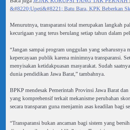
Baca juga
JEJAK KORUPSI YANG TAK PERNAH PADAM
&#8220;Upeti&#8221; Batu Bara, KPK Beberkan Skem
Menurutnya, transparansi total merupakan langkah pa
kecurigaan yang terus berulang setiap tahun dalam pe
“Jangan sampai program unggulan yang seharusnya me
kepercayaan publik karena minimnya transparansi. Set
menyisakan ketidakpuasan masyarakat. Sudah saatny
dunia pendidikan Jawa Barat,” tambahnya.
BPKP mendesak Pemerintah Provinsi Jawa Barat dan 
yang komprehensif terkait mekanisme perubahan skor,
secara transparan guna menjamin asas keadilan bagi se
“Transparansi bukan ancaman bagi sistem yang bersih