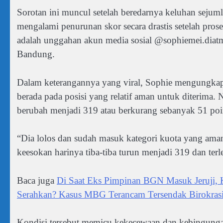
Sorotan ini muncul setelah beredarnya keluhan sejum
mengalami penurunan skor secara drastis setelah proses
adalah unggahan akun media sosial @sophiemei.dia
Bandung.
Dalam keterangannya yang viral, Sophie mengungka
berada pada posisi yang relatif aman untuk diterima.
berubah menjadi 319 atau berkurang sebanyak 51 poin
“Dia lolos dan sudah masuk kategori kuota yang aman
keesokan harinya tiba-tiba turun menjadi 319 dan ter
Baca juga
Di Saat Eks Pimpinan BGN Masuk Jeruji,
Serahkan? Kasus MBG Terancam Tersendak Birokra
Kondisi tersebut memicu kekecewaan dan kebingungan