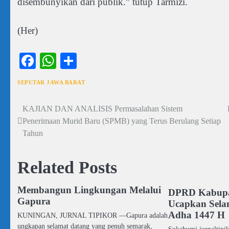
disembunyikan dari publik.” tutup Tarmizi.
(Her)
Facebook
WhatsApp
Share
SEPUTAR JAWA BARAT
KAJIAN DAN ANALISIS Permasalahan Sistem
Navigasi
Penerimaan Murid Baru (SPMB) yang Terus Berulang Setiap
pos
Tahun
Related Posts
Membangun Lingkungan Melalui
DPRD Kabupa
Gapura
Ucapkan Sela
Adha 1447 H
KUNINGAN, JURNAL TIPIKOR —Gapura adalah
ungkapan selamat datang yang penuh semarak,
Sukabumi,jurnaltipi