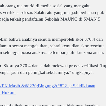
lah orang tua murid di media sosial yang mengaku
 verifikasi selesai. Salah satu yang menjadi perhatian publ
tmadja terkait pendaftaran Sekolah MAUNG di SMAN 5
pkan bahwa anaknya semula memperoleh skor 370,4 dan
 Namun secara mengejutkan, sehari kemudian skor tersebut
 sehingga posisi anaknya terlempar jauh dari zona aman.
. Skornya 370,4 dan sudah melewati proses verifikasi. Ta
lempar jauh dari peringkat sebelumnya,” ungkapnya.
 KPK Masih &#8220;Bingung&#8221;: Selidiki atau
si Hukum
 dari pihak orang tua yang merasa tidak mendapatkan