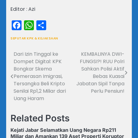
Editor : Azi
Facebook
WhatsApp
Share
SEPUTAR KPK & KEJAKSAAN
Dari Izin Tinggal ke
KEMBALINYA DWI-
Navigasi
Dompet Digital: KPK
FUNGSI?! RUU Polri
pos
Bongkar Skema
Sahkan Polisi Aktif
Pemerasan Imigrasi,
Bebas Kuasai
Tersangka Beli Kripto
Jabatan Sipil Tanpa
Senilai Rp1,2 Miliar dari
Perlu Pensiun!
Uang Haram
Related Posts
Kejati Jabar Selamatkan Uang Negara Rp211
Miliar dan Amankan 139 Aset Properti Koruptor