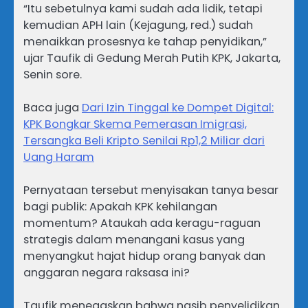
“Itu sebetulnya kami sudah ada lidik, tetapi
kemudian APH lain (Kejagung, red.) sudah
menaikkan prosesnya ke tahap penyidikan,”
ujar Taufik di Gedung Merah Putih KPK, Jakarta,
Senin sore.
Baca juga
Dari Izin Tinggal ke Dompet Digital:
KPK Bongkar Skema Pemerasan Imigrasi,
Tersangka Beli Kripto Senilai Rp1,2 Miliar dari
Uang Haram
Pernyataan tersebut menyisakan tanya besar
bagi publik: Apakah KPK kehilangan
momentum? Ataukah ada keragu-raguan
strategis dalam menangani kasus yang
menyangkut hajat hidup orang banyak dan
anggaran negara raksasa ini?
Taufik menegaskan bahwa nasib penyelidikan