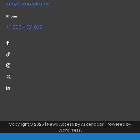
info@example.com
Phone
+1 555 4321 098
Copyright © 2026
| News Access by
Ascendoor
| Powered by
WordPress
.