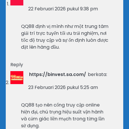
22 Februari 2026 pukul 9:38 pm
QQ88 định vị mình như một trung tâm
giải trí trực tuyến tối ưu trải nghiệm, nơi
tốc độ truy cập và sự ổn định luôn được
đặt lên hàng đầu.
Reply
https://binvest.sa.com/
berkata:
23 Februari 2026 pukul 5:25 am
QQ88 tạo nên cổng truy cập online
hiện đại, chú trọng hiệu suất vận hành
và cảm giác liền mạch trong từng lần
sử dụng.