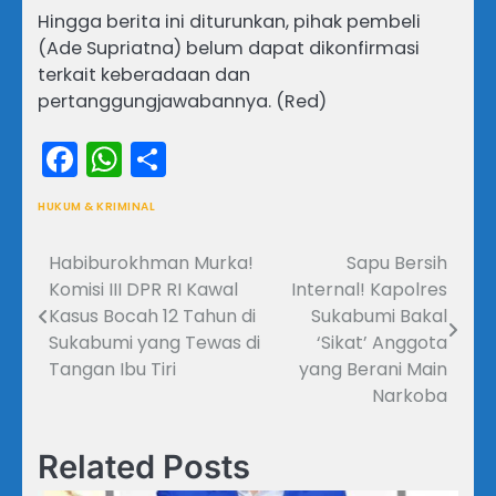
Hingga berita ini diturunkan, pihak pembeli
(Ade Supriatna) belum dapat dikonfirmasi
terkait keberadaan dan
pertanggungjawabannya. (Red)
Facebook
WhatsApp
Share
HUKUM & KRIMINAL
Habiburokhman Murka!
Sapu Bersih
Navigasi
Komisi III DPR RI Kawal
Internal! Kapolres
pos
Kasus Bocah 12 Tahun di
Sukabumi Bakal
Sukabumi yang Tewas di
‘Sikat’ Anggota
Tangan Ibu Tiri
yang Berani Main
Narkoba
Related Posts