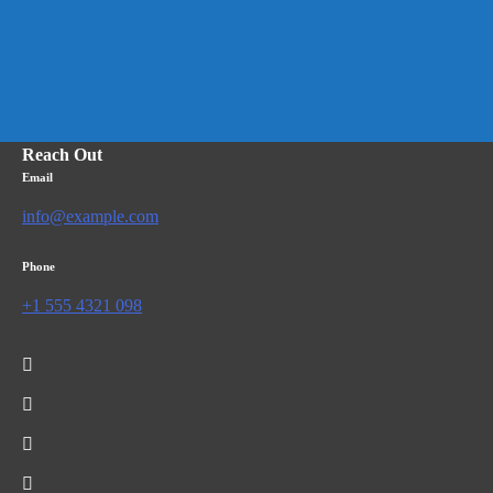
Reach Out
Email
info@example.com
Phone
+1 555 4321 098