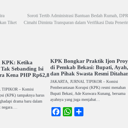
ira
Soroti Tertib Administrasi Bantuan Bedah Rumah, DP
kan Tiket
Cimahi Diminta Transparan dalam Verifikasi Data Peneri
KPK Bongkar Praktik Ijon Pro
 KPK: Ketika
di Pemkab Bekasi: Bupati, Ayah
’ Tak Sebanding Isi
dan Pihak Swasta Resmi Ditaha
ra Kena PHP Rp62,8
JAKARTA, JURNAL TIPIKOR – Komisi
Pemberantasan Korupsi (KPK) resmi menahan
TIPIKOR – Komisi
Bupati Bekasi, Ade Kuswara Kunang, bersama
psi (KPK) tampaknya harus
ayahnya yang juga menjabat…
nghadapi drama baru dalam
t negara.…
Facebook
WhatsApp
Share
ook
atsApp
Share