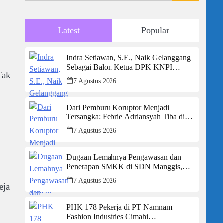
Latest
Popular
Indra Setiawan, S.E., Naik Gelanggang
Sebagai Balon Ketua DPK KNPI
Tak
Kecamatan Ciambar
7 Agustus 2026
Dari Pemburu Koruptor Menjadi
Tersangka: Febrie Adriansyah Tiba di
Kejagung Berborgol, Bawa Map Biru
7 Agustus 2026
dan Senyum Penuh Teka-teki
Dugaan Lemahnya Pengawasan dan
Penerapan SMKK di SDN Manggis,
Ketua Komisi IV “Kami Tidak Akan
7 Agustus 2026
Segan Menindak”
eja
PHK 178 Pekerja di PT Namnam
Fashion Industries Cimahi