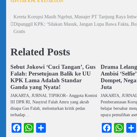
SEPUTAR KPK & KEJAKSAAN
Kereta Korupsi Masih Ngebut, Manajer PT Tanjung Raya Intiw
Navigasi
Dipanggil KPK: ‘Silakan Masuk, Jangan Lupa Bawa Fakta, Bu
pos
Gratis
Related Posts
Sebut Jokowi ‘Cuci Tangan’, Gus
Drama Lelang
Falah: Persetujuan Balik ke UU
Ambisi ‘Selfie
KPK Lama Adalah Standar
Dompet, Nega
Ganda yang Nyata!
Juta
JAKARTA, JURNAL TIPIKOR– Anggota Komisi
JAKARTA, JURNAL 
III DPR RI, Nasyirul Falah Amru yang akrab
Pemberantasan Koru
disapa Gus Falah, melontarkan kritik pedas
belajar bersabar me
terhadap…
upaya pemulihan ase
Facebook
WhatsApp
Share
Faceb
Wh