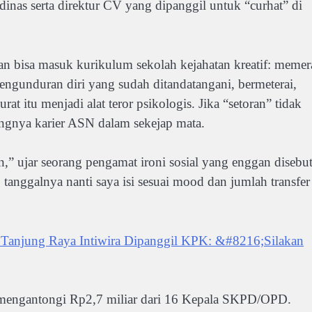
 dinas serta direktur CV yang dipanggil untuk “curhat” di
n bisa masuk kurikulum sekolah kejahatan kreatif: memer
ngunduran diri yang sudah ditandatangani, bermeterai,
rat itu menjadi alat teror psikologis. Jika “setoran” tidak
ngnya karier ASN dalam sekejap mata.
n,” ujar seorang pengamat ironi sosial yang enggan disebu
tanggalnya nanti saya isi sesuai mood dan jumlah transfer
 Tanjung Raya Intiwira Dipanggil KPK: &#8216;Silakan
 mengantongi Rp2,7 miliar dari 16 Kepala SKPD/OPD.