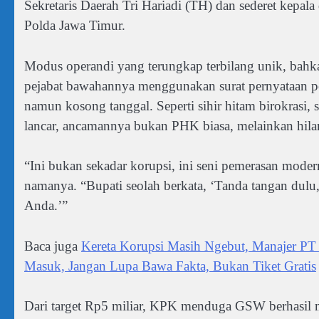
Sekretaris Daerah Tri Hariadi (TH) dan sederet kepala
Polda Jawa Timur.
Modus operandi yang terungkap terbilang unik, bahka
pejabat bawahannya menggunakan surat pernyataan pe
namun kosong tanggal. Seperti sihir hitam birokrasi, su
lancar, ancamannya bukan PHK biasa, melainkan hila
“Ini bukan sekadar korupsi, ini seni pemerasan moder
namanya. “Bupati seolah berkata, ‘Tanda tangan dulu, 
Anda.’”
Baca juga
Kereta Korupsi Masih Ngebut, Manajer PT
Masuk, Jangan Lupa Bawa Fakta, Bukan Tiket Gratis
Dari target Rp5 miliar, KPK menduga GSW berhasil