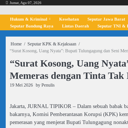
Skip
Jumat, Agu 07, 2026
to
content
Hukum & Kriminal
Kesehatan
Seputar Jawa Barat
Seputar Bandung Raya
Lintas Daerah
Seputar TNI & P
Home
Seputar KPK & Kejaksaan
“Surat Kosong, Uang Nyata”: Bupati Tulungagung dan Seni Mem
“Surat Kosong, Uang Nyata
Memeras dengan Tinta Tak 
19 Mei 2026
by
Penulis
Jakarta, JURNAL TIPIKOR – Dalam sebuah babak baru
bakarnya, Komisi Pemberantasan Korupsi (KPK) kemba
pemerasan yang menjerat Bupati Tulungagung nonakti