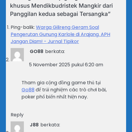
khusus Mendikbudristek Mangkir dari
Panggilan kedua sebagai Tersangka
”
Ping-balik:
Warga Gilireng Geram Soal
Pengerutan Gunung Karlole di Arajang. APH
Jangan Diam! - Jurnal Tipikor
GO88
berkata:
5 November 2025 pukul 6:20 am
Tham gia cộng đồng game thủ tại
Go88
để trải nghiệm các trò chơi bài,
poker phổ biến nhất hiện nay.
Reply
J88
berkata: