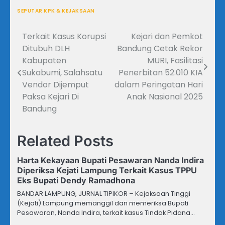
SEPUTAR KPK & KEJAKSAAN
Terkait Kasus Korupsi
Kejari dan Pemkot
Navigasi
Ditubuh DLH
Bandung Cetak Rekor
pos
Kabupaten
MURI, Fasilitasi
Sukabumi, Salahsatu
Penerbitan 52.010 KIA
Vendor Dijemput
dalam Peringatan Hari
Paksa Kejari Di
Anak Nasional 2025
Bandung
Related Posts
Harta Kekayaan Bupati Pesawaran Nanda Indira
Diperiksa Kejati Lampung Terkait Kasus TPPU
Eks Bupati Dendy Ramadhona
BANDAR LAMPUNG, JURNAL TIPIKOR – Kejaksaan Tinggi
(Kejati) Lampung memanggil dan memeriksa Bupati
Pesawaran, Nanda Indira, terkait kasus Tindak Pidana…