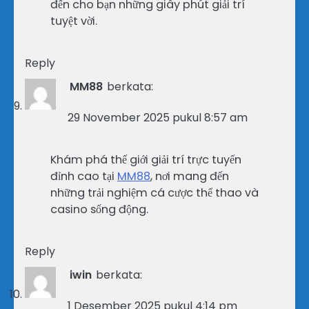
đến cho bạn những giây phút giải trí
tuyệt vời.
Reply
MM88
berkata:
29 November 2025 pukul 8:57 am
Khám phá thế giới giải trí trực tuyến
đỉnh cao tại
MM88
, nơi mang đến
những trải nghiệm cá cược thể thao và
casino sống động.
Reply
iwin
berkata:
1 Desember 2025 pukul 4:14 pm