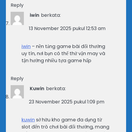
Reply
iwin
berkata:
13 November 2025 pukul 12:53 am
iwin
– nền tảng game bài đổi thưởng
uy tín, nơi bạn có thể thử vận may và
tận hưởng nhiều tựa game hấp
Reply
Kuwin
berkata:
23 November 2025 pukul 1:09 pm
kuwin
sở hữu kho game đa dạng từ
slot đến trò chơi bài đổi thưởng, mang