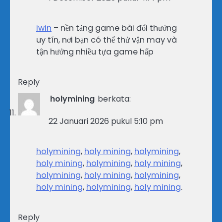
iwin
– nền tảng game bài đổi thưởng
uy tín, nơi bạn có thể thử vận may và
tận hưởng nhiều tựa game hấp
Reply
holymining
berkata:
22 Januari 2026 pukul 5:10 pm
holymining
,
holy mining
,
holymining
,
holy mining
,
holymining
,
holy mining
,
holymining
,
holy mining
,
holymining
,
holy mining
,
holymining
,
holy mining
.
Reply