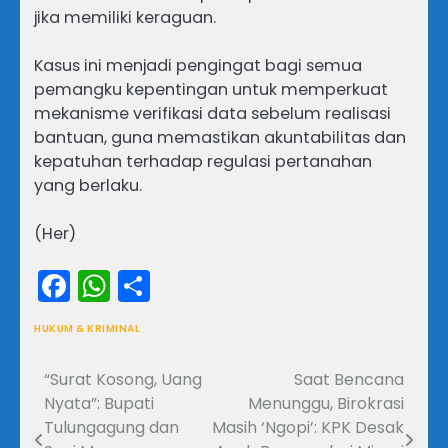
jika memiliki keraguan.
Kasus ini menjadi pengingat bagi semua
pemangku kepentingan untuk memperkuat
mekanisme verifikasi data sebelum realisasi
bantuan, guna memastikan akuntabilitas dan
kepatuhan terhadap regulasi pertanahan
yang berlaku.
(Her)
Facebook
WhatsApp
Share
HUKUM & KRIMINAL
“Surat Kosong, Uang
Saat Bencana
Navigasi
Nyata”: Bupati
Menunggu, Birokrasi
pos
Tulungagung dan
Masih ‘Ngopi’: KPK Desak