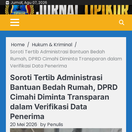
Skip
Jumat, Agu 07, 2026
to
content
Home
Hukum & Kriminal
Soroti Tertib Administrasi Bantuan Bedah
Rumah, DPRD Cimahi Diminta Transparan dalam
Verifikasi Data Penerima
Soroti Tertib Administrasi
Bantuan Bedah Rumah, DPRD
Cimahi Diminta Transparan
dalam Verifikasi Data
Penerima
20 Mei 2026
by
Penulis