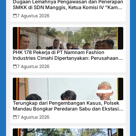
Dugaan Lemahnya Pengawasan dan Penerapan
SMKK di SDN Manggis, Ketua Komisi IV “Kami
Tidak Akan Segan Menindak”
7 Agustus 2026
PHK 178 Pekerja di PT Namnam Fashion
Industries Cimahi Dipertanyakan: Perusahaan
Klaim Rugi, Laporan Keuangan Justru
7 Agustus 2026
Tunjukkan Penurunan Laba.
Terungkap dari Pengembangan Kasus, Polsek
Mandau Bongkar Peredaran Sabu dan Ekstasi
di Air Jamban, Tiga Pelaku Diamankan
7 Agustus 2026