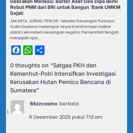
Gebrakan Menkeu: Barter Aset Geo Dipa demi
Rebut PNM dari BRI untuk Bangun ‘Bank UMKM
Sejati
JAKARTA, JURNAL TIPIKOR– Menteri Keuangan Purbaya
Yudhi Sadewa melempar sinyal transformasi radikal
dalam ekosistem keuangan negara. Pemerintah tengah
menjajaki opsi…
Facebook
WhatsApp
Share
0 thoughts on “
Satgas PKH dan
Kemenhut-Polri Intensifkan Investigasi
Kerusakan Hutan Pemicu Bencana di
Sumatera
”
66zzcasino
berkata:
6 Desember 2025 pukul 7:13 am