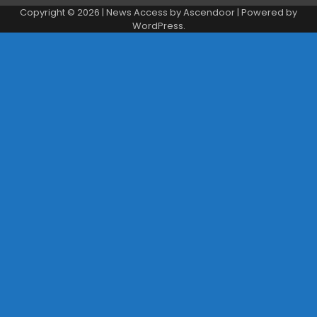
Copyright © 2026
| News Access by
Ascendoor
| Powered by
WordPress
.