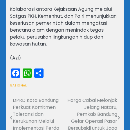
​Kolaborasi antara Kejaksaan Agung melalui
Satgas PKH, Kemenhut, dan Polri menunjukkan
keseriusan pemerintah dalam mengatasi
bencana alam dengan menindak tegas
pelaku perusakan lingkungan hidup dan
kawasan hutan.
(Azi)
Facebook
WhatsApp
Share
NASIONAL
DPRD Kota Bandung
Harga Cabai Melonjak
Navigasi
Perkuat Komitmen
Jelang Nataru,
pos
Toleransi dan
Pemkab Bandung
Kerukunan Melalui
Gelar Operasi Pasar
Implementasi Perda
Bersubsidi untuk Jaga