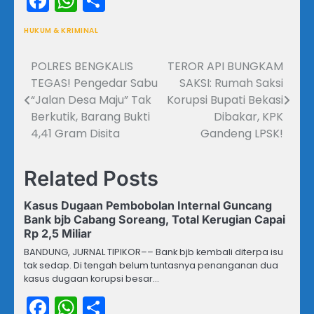
Facebook
WhatsApp
Share
HUKUM & KRIMINAL
POLRES BENGKALIS
TEROR API BUNGKAM
Navigasi
TEGAS! Pengedar Sabu
SAKSI: Rumah Saksi
pos
“Jalan Desa Maju” Tak
Korupsi Bupati Bekasi
Berkutik, Barang Bukti
Dibakar, KPK
4,41 Gram Disita
Gandeng LPSK!
Related Posts
Kasus Dugaan Pembobolan Internal Guncang
Bank bjb Cabang Soreang, Total Kerugian Capai
Rp 2,5 Miliar
BANDUNG, JURNAL TIPIKOR–– Bank bjb kembali diterpa isu
tak sedap. Di tengah belum tuntasnya penanganan dua
kasus dugaan korupsi besar…
Facebook
WhatsApp
Share