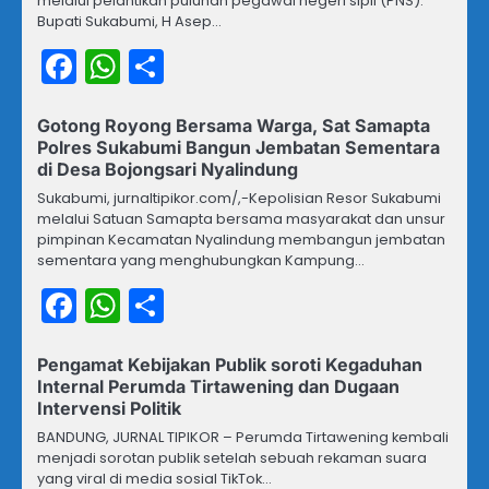
melalui pelantikan puluhan pegawai negeri sipil (PNS).
Bupati Sukabumi, H Asep…
Facebook
WhatsApp
Share
Gotong Royong Bersama Warga, Sat Samapta
Polres Sukabumi Bangun Jembatan Sementara
di Desa Bojongsari Nyalindung
Sukabumi, jurnaltipikor.com/,-Kepolisian Resor Sukabumi
melalui Satuan Samapta bersama masyarakat dan unsur
pimpinan Kecamatan Nyalindung membangun jembatan
sementara yang menghubungkan Kampung…
Facebook
WhatsApp
Share
Pengamat Kebijakan Publik soroti Kegaduhan
Internal Perumda Tirtawening dan Dugaan
Intervensi Politik
BANDUNG, JURNAL TIPIKOR – Perumda Tirtawening kembali
menjadi sorotan publik setelah sebuah rekaman suara
yang viral di media sosial TikTok…