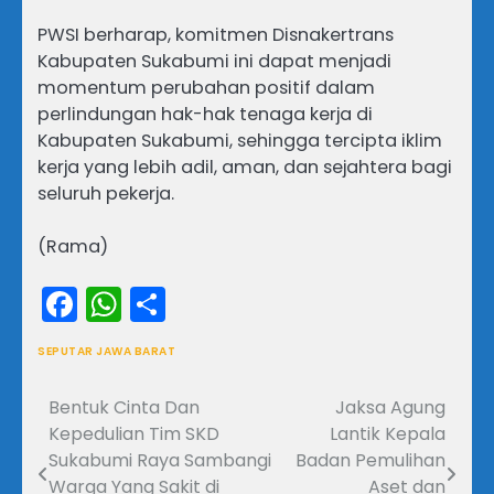
PWSI berharap, komitmen Disnakertrans
Kabupaten Sukabumi ini dapat menjadi
momentum perubahan positif dalam
perlindungan hak-hak tenaga kerja di
Kabupaten Sukabumi, sehingga tercipta iklim
kerja yang lebih adil, aman, dan sejahtera bagi
seluruh pekerja.
(Rama)
Facebook
WhatsApp
Share
SEPUTAR JAWA BARAT
Bentuk Cinta Dan
Jaksa Agung
Navigasi
Kepedulian Tim SKD
Lantik Kepala
pos
Sukabumi Raya Sambangi
Badan Pemulihan
Warga Yang Sakit di
Aset dan