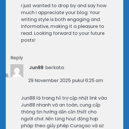
I just wanted to drop by and say how
much I appreciate your blog. Your
writing style is both engaging and
informative, making it a pleasure to
read. Looking forward to your future
posts!
Reply
Jun88
berkata:
29 November 2025 pukul 6:25 am
Jun88 là trang hỗ trợ cập nhật link vào
Jun88 nhanh và an toàn, cung cấp
thông tin hướng dẫn cần thiết cho
người chơi. Nền tảng hoạt động hợp
pháp theo giấy phép Curaçao và sử