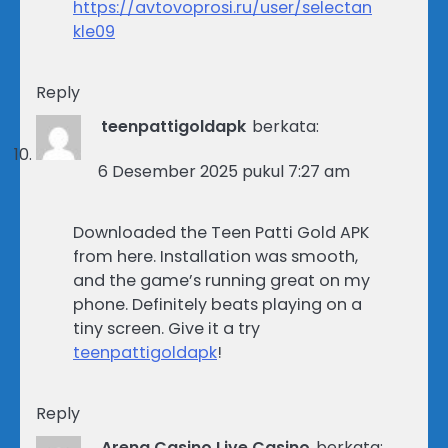
https://avtovoprosi.ru/user/selectan
kle09
Reply
teenpattigoldapk
berkata:
6 Desember 2025 pukul 7:27 am
Downloaded the Teen Patti Gold APK
from here. Installation was smooth,
and the game’s running great on my
phone. Definitely beats playing on a
tiny screen. Give it a try
teenpattigoldapk
!
Reply
Arena Casino Live Casino
berkata: