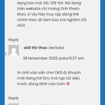
dụng bảo mật SSL 128-bit. Nội dung
trên website chỉ mang tính tham
khảo, vì vậy hãy truy cập đúng link
chính thức để đảm bảo trải nghiệm tốt
nhất.
Reply
ok9 thể thao
berkata:
29 November 2025 pukul 8:27 am
Ai rảnh vào sân chơi OK9 đi, khuyến
mãi đang hời lắm, mà nạp rút siêu
mượt, đúng đỉnh cao luôn
Reply