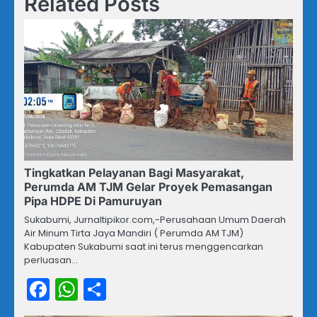
Related Posts
Tingkatkan Pelayanan Bagi Masyarakat,
Perumda AM TJM Gelar Proyek Pemasangan
Pipa HDPE Di Pamuruyan
Sukabumi, Jurnaltipikor.com,-Perusahaan Umum Daerah
Air Minum Tirta Jaya Mandiri ( Perumda AM TJM)
Kabupaten Sukabumi saat ini terus menggencarkan
perluasan…
Facebook
WhatsApp
Share