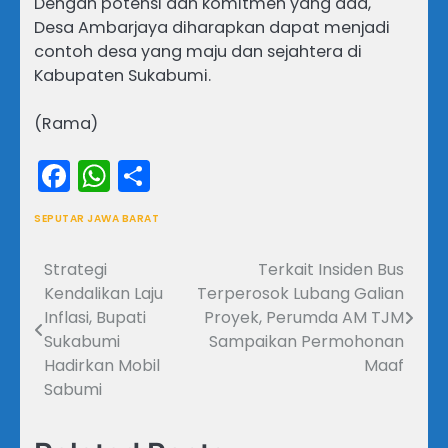
Dengan potensi dan komitmen yang ada,
Desa Ambarjaya diharapkan dapat menjadi
contoh desa yang maju dan sejahtera di
Kabupaten Sukabumi.
(Rama)
Facebook
WhatsApp
Share
SEPUTAR JAWA BARAT
Strategi
Terkait Insiden Bus
Navigasi
Kendalikan Laju
Terperosok Lubang Galian
pos
Inflasi, Bupati
Proyek, Perumda AM TJM
Sukabumi
Sampaikan Permohonan
Hadirkan Mobil
Maaf
Sabumi