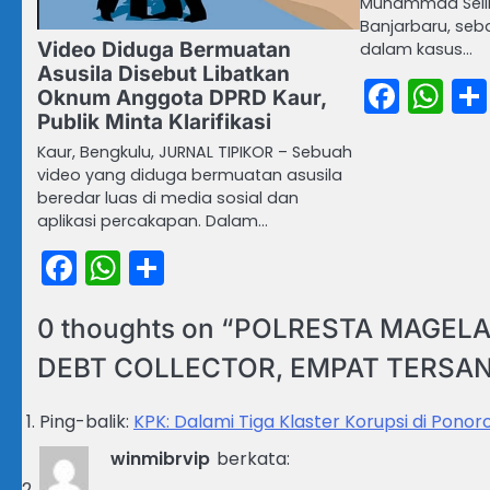
Muhammad Seili 
Banjarbaru, seb
Video Diduga Bermuatan
dalam kasus…
Asusila Disebut Libatkan
Face
Wh
Oknum Anggota DPRD Kaur,
Publik Minta Klarifikasi
Kaur, Bengkulu, JURNAL TIPIKOR – Sebuah
video yang diduga bermuatan asusila
beredar luas di media sosial dan
aplikasi percakapan. Dalam…
Facebook
WhatsApp
Share
0 thoughts on “
POLRESTA MAGELA
DEBT COLLECTOR, EMPAT TERSA
Ping-balik:
KPK: Dalami Tiga Klaster Korupsi di Ponor
winmibrvip
berkata: