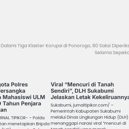
 Dalami Tiga Klaster Korupsi di Ponorogo, 80 Saksi Diperik
Selama Sepek
ta Polres
Viral “Mencuri di Tanah
Tersangka
Sendiri”, DLH Sukabumi
 Mahasiswi ULM
Jelaskan Letak Kekeliruanny
 Tahun Penjara
Sukabumi, jurnaltipikor.com/ –
tan
Pemerintah Kabupaten Sukabumi
melalui Dinas Lingkungan Hidup (DLH)
RNAL TIPIKOR- – Polda
menanggapi narasi viral “mencuri di
atan menetapkan Bripda