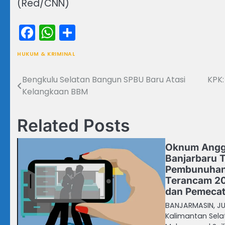
(Red/CNN)
Facebook
WhatsApp
Share
HUKUM & KRIMINAL
Bengkulu Selatan Bangun SPBU Baru Atasi
KPK:
Navigasi
Kelangkaan BBM
pos
Related Posts
Oknum Anggo
Banjarbaru 
Pembunuhan
Terancam 20
dan Pemeca
BANJARMASIN, JU
Kalimantan Sel