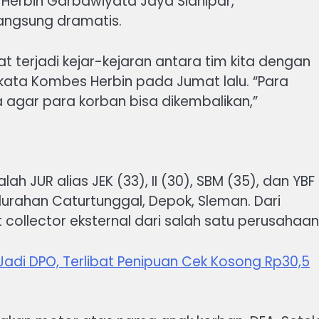
Herbin Garbawiyata Jaya Sianipar,
ngsung dramatis.
at terjadi kejar-kejaran antara tim kita dengan
” kata Kombes Herbin pada Jumat lalu. “Para
 agar para korban bisa dikembalikan,”
h JUR alias JEK (33), II (30), SBM (35), dan YBF
rahan Caturtunggal, Depok, Sleman. Dari
collector eksternal dari salah satu perusahaan
Jadi DPO, Terlibat Penipuan Cek Kosong Rp30,5