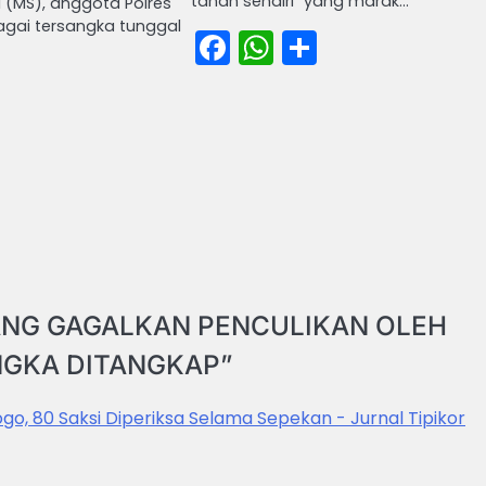
tanah sendiri” yang marak…
(MS), anggota Polres
agai tersangka tunggal
Facebook
WhatsApp
Share
book
atsApp
Share
NG GAGALKAN PENCULIKAN OLEH
NGKA DITANGKAP
”
ogo, 80 Saksi Diperiksa Selama Sepekan - Jurnal Tipikor