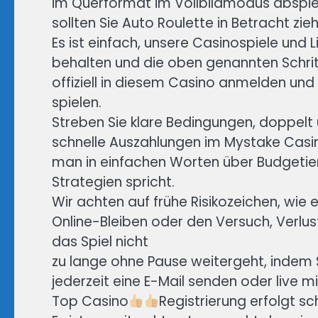
im Querformat im Vollbildmodus abspiel
sollten Sie Auto Roulette in Betracht zie
Es ist einfach, unsere Casinospiele und L
behalten und die oben genannten Schrit
offiziell in diesem Casino anmelden un
spielen.
Streben Sie klare Bedingungen, doppelt 
schnelle Auszahlungen im Mystake Casin
man in einfachen Worten über Budgetie
Strategien spricht.
Wir achten auf frühe Risikozeichen, wie
Online-Bleiben oder den Versuch, Verlust
das Spiel nicht
zu lange ohne Pause weitergeht, indem S
jederzeit eine E-Mail senden oder live m
Top Casino
Registrierung erfolgt sc