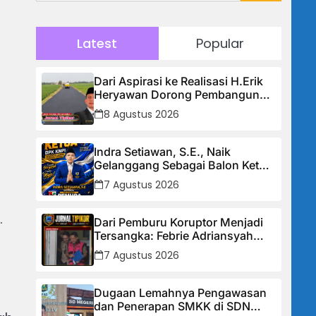
Latest
Popular
Dari Aspirasi ke Realisasi H.Erik
Heryawan Dorong Pembangunan
Infrastruktur Jalan Cikalong
8 Agustus 2026
Bunder
Indra Setiawan, S.E., Naik
Gelanggang Sebagai Balon Ketua
DPK KNPI Kecamatan Ciambar
7 Agustus 2026
.
Dari Pemburu Koruptor Menjadi
Tersangka: Febrie Adriansyah
Tiba di Kejagung Berborgol, Bawa
7 Agustus 2026
Map Biru dan Senyum Penuh
Teka-teki
Dugaan Lemahnya Pengawasan
dan Penerapan SMKK di SDN