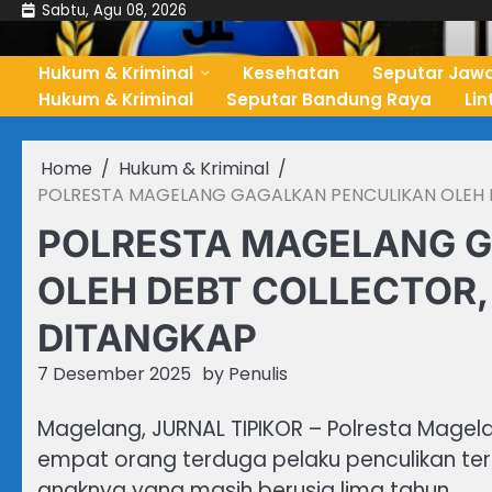
Skip
Sabtu, Agu 08, 2026
to
content
Hukum & Kriminal
Kesehatan
Seputar Jawa
Hukum & Kriminal
Seputar Bandung Raya
Li
Home
Hukum & Kriminal
POLRESTA MAGELANG GAGALKAN PENCULIKAN OLEH 
POLRESTA MAGELANG 
OLEH DEBT COLLECTOR
DITANGKAP
7 Desember 2025
by
Penulis
Magelang, JURNAL TIPIKOR – Polresta Mag
empat orang terduga pelaku penculikan ter
anaknya yang masih berusia lima tahun.