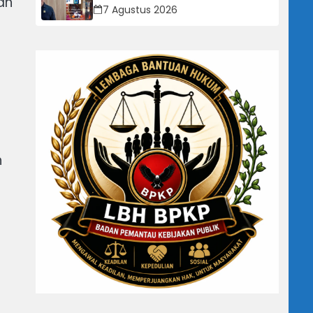
ah
Manggis, Ketua Komisi IV “Kami
7 Agustus 2026
Tidak Akan Segan Menindak”
h