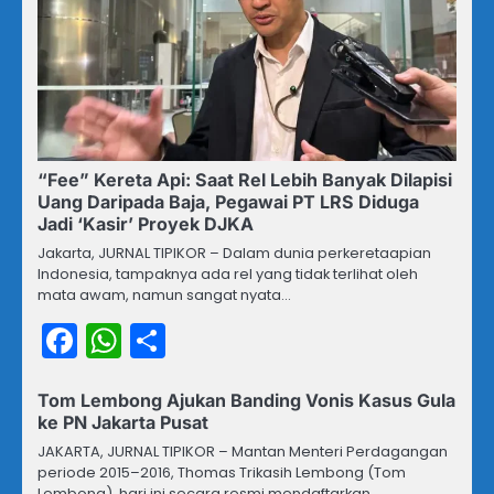
“Fee” Kereta Api: Saat Rel Lebih Banyak Dilapisi
Uang Daripada Baja, Pegawai PT LRS Diduga
Jadi ‘Kasir’ Proyek DJKA
Jakarta, JURNAL TIPIKOR – Dalam dunia perkeretaapian
Indonesia, tampaknya ada rel yang tidak terlihat oleh
mata awam, namun sangat nyata…
Facebook
WhatsApp
Share
Tom Lembong Ajukan Banding Vonis Kasus Gula
ke PN Jakarta Pusat
JAKARTA, JURNAL TIPIKOR – Mantan Menteri Perdagangan
periode 2015–2016, Thomas Trikasih Lembong (Tom
Lembong), hari ini secara resmi mendaftarkan