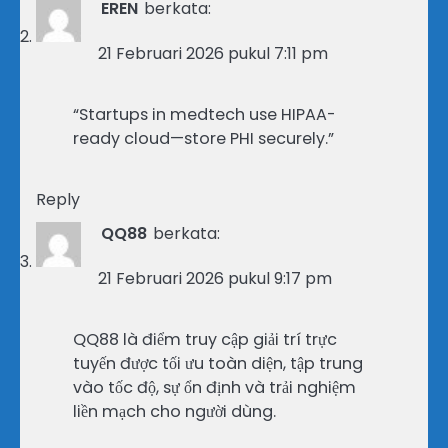
EREN
berkata:
21 Februari 2026 pukul 7:11 pm
“Startups in medtech use HIPAA-
ready cloud—store PHI securely.”
Reply
QQ88
berkata:
21 Februari 2026 pukul 9:17 pm
QQ88 là điểm truy cập giải trí trực
tuyến được tối ưu toàn diện, tập trung
vào tốc độ, sự ổn định và trải nghiệm
liền mạch cho người dùng.