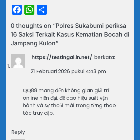
Facebook
WhatsApp
Share
0 thoughts on “
Polres Sukabumi periksa
16 Saksi Terkait Kasus Kematian Bocah di
Jampang Kulon
”
https://testingai.in.net/
berkata:
21 Februari 2026 pukul 4:43 pm
QQ88 mang đến không gian giải trí
online hiện đại, đề cao hiệu suất vận
hành và sự thoải mái trong từng thao
tác truy cập.
Reply