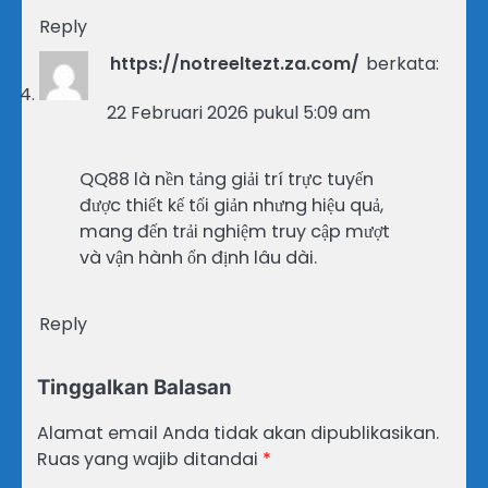
Reply
https://notreeltezt.za.com/
berkata:
22 Februari 2026 pukul 5:09 am
QQ88 là nền tảng giải trí trực tuyến
được thiết kế tối giản nhưng hiệu quả,
mang đến trải nghiệm truy cập mượt
và vận hành ổn định lâu dài.
Reply
Tinggalkan Balasan
Alamat email Anda tidak akan dipublikasikan.
Ruas yang wajib ditandai
*