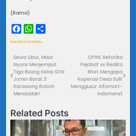
(Rama)
Facebook
WhatsApp
Share
HUKUM & KRIMINAL
Siswa Libur, Maut
OPINI: Retorika
Navigasi
Nyaris Menjemput:
Pejabat vs Realita
pos
Tiga Ruang Kelas SDN
Ritel: Mengapa
Jomin Barat 3
Koperasi Desa Sulit
Karawang Roboh
Menggusur Alfamart-
Mendadak!
Indomaret
Related Posts