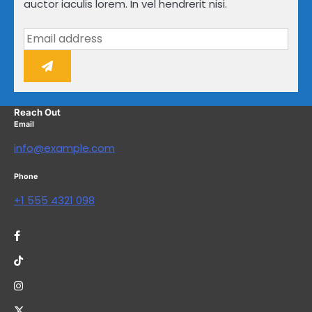
auctor iaculis lorem. In vel hendrerit nisi.
Reach Out
Email
info@example.com
Phone
+1 555 4321 098