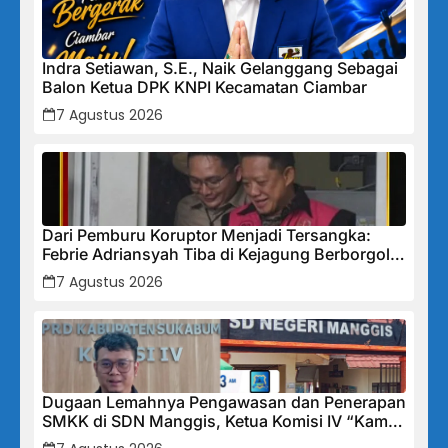
Indra Setiawan, S.E., Naik Gelanggang Sebagai
Balon Ketua DPK KNPI Kecamatan Ciambar
7 Agustus 2026
Dari Pemburu Koruptor Menjadi Tersangka:
Febrie Adriansyah Tiba di Kejagung Berborgol,
Bawa Map Biru dan Senyum Penuh Teka-teki
7 Agustus 2026
Dugaan Lemahnya Pengawasan dan Penerapan
SMKK di SDN Manggis, Ketua Komisi IV “Kami
Tidak Akan Segan Menindak”