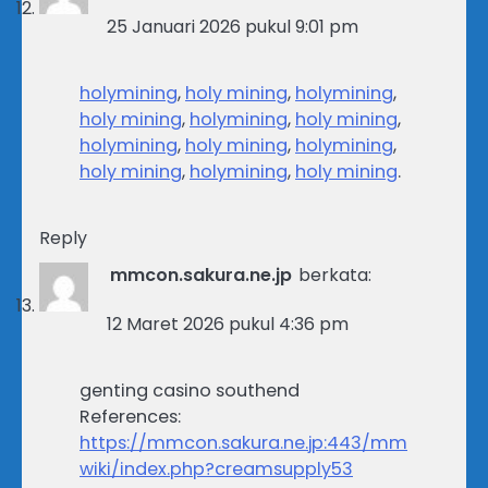
25 Januari 2026 pukul 9:01 pm
holymining
,
holy mining
,
holymining
,
holy mining
,
holymining
,
holy mining
,
holymining
,
holy mining
,
holymining
,
holy mining
,
holymining
,
holy mining
.
Reply
mmcon.sakura.ne.jp
berkata:
12 Maret 2026 pukul 4:36 pm
genting casino southend
References:
https://mmcon.sakura.ne.jp:443/mm
wiki/index.php?creamsupply53