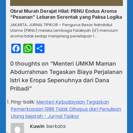
Obral Murah Derajat Hilal: PBNU Endus Aroma
“Pesanan” Lebaran Serentak yang Paksa Logika
JAKARTA, JURNAL TIPIKOR – Pengurus Besar Nahdlatul
Ulama (PBNU) melalui Lembaga Falakiyah (LF) mencium
aroma tidak sedap menjelang penetapan 1…
Facebook
WhatsApp
Share
0 thoughts on “
Menteri UMKM Maman
Abdurrahman Tegaskan Biaya Perjalanan
Istri ke Eropa Sepenuhnya dari Dana
Pribadi
”
Ping-balik:
Menteri Kebudayaan Tegaskan
Pemerkosaan 1998 Tidak Dihapus dari Penulisan
Ulang Sejarah - Jurnal Tipikor
Kuwin
berkata: