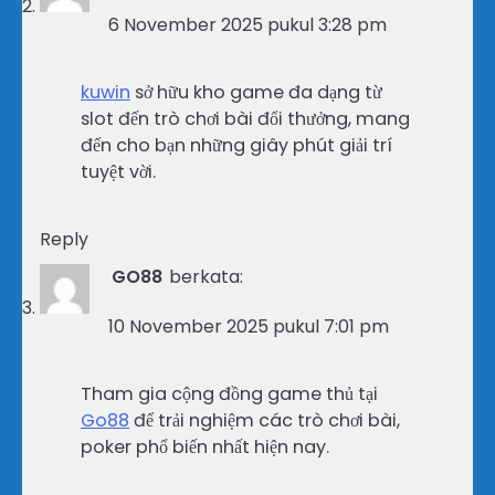
6 November 2025 pukul 3:28 pm
kuwin
sở hữu kho game đa dạng từ
slot đến trò chơi bài đổi thưởng, mang
đến cho bạn những giây phút giải trí
tuyệt vời.
Reply
GO88
berkata:
10 November 2025 pukul 7:01 pm
Tham gia cộng đồng game thủ tại
Go88
để trải nghiệm các trò chơi bài,
poker phổ biến nhất hiện nay.