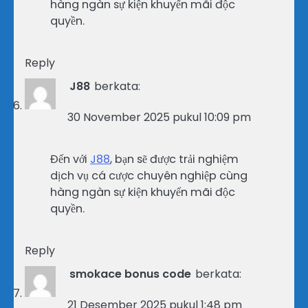
hàng ngàn sự kiện khuyến mãi độc
quyền.
Reply
J88
berkata:
30 November 2025 pukul 10:09 pm
Đến với
J88
, bạn sẽ được trải nghiệm
dịch vụ cá cược chuyên nghiệp cùng
hàng ngàn sự kiện khuyến mãi độc
quyền.
Reply
smokace bonus code
berkata:
21 Desember 2025 pukul 1:48 pm