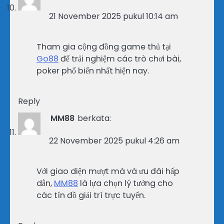
21 November 2025 pukul 10:14 am
Tham gia cộng đồng game thủ tại
Go88
để trải nghiệm các trò chơi bài,
poker phổ biến nhất hiện nay.
Reply
MM88
berkata:
22 November 2025 pukul 4:26 am
Với giao diện mượt mà và ưu đãi hấp
dẫn,
MM88
là lựa chọn lý tưởng cho
các tín đồ giải trí trực tuyến.