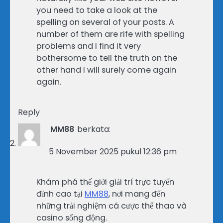
you need to take a look at the
spelling on several of your posts. A
number of them are rife with spelling
problems and I find it very
bothersome to tell the truth on the
other hand I will surely come again
again.
Reply
MM88
berkata:
5 November 2025 pukul 12:36 pm
Khám phá thế giới giải trí trực tuyến
đỉnh cao tại
MM88
, nơi mang đến
những trải nghiệm cá cược thể thao và
casino sống động.