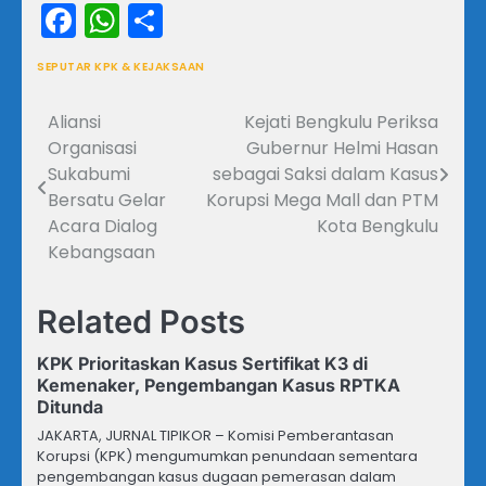
Facebook
WhatsApp
Share
SEPUTAR KPK & KEJAKSAAN
Aliansi
Kejati Bengkulu Periksa
Navigasi
Organisasi
Gubernur Helmi Hasan
pos
Sukabumi
sebagai Saksi dalam Kasus
Bersatu Gelar
Korupsi Mega Mall dan PTM
Acara Dialog
Kota Bengkulu
Kebangsaan
Related Posts
KPK Prioritaskan Kasus Sertifikat K3 di
Kemenaker, Pengembangan Kasus RPTKA
Ditunda
JAKARTA, JURNAL TIPIKOR – Komisi Pemberantasan
Korupsi (KPK) mengumumkan penundaan sementara
pengembangan kasus dugaan pemerasan dalam