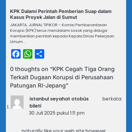
KPK Dalami Perintah Pemberian Suap dalam
Kasus Proyek Jalan di Sumut
JAKARTA, JURNAL TIPIKOR – Komisi Pemberantasan
Korupsi (KPK) terus mendalami sosok yang diduga
memberikan perintah kepada Kepala Dinas Pekerjaan
Umum…
Facebook
WhatsApp
Share
0 thoughts on “
KPK Cegah Tiga Orang
Terkait Dugaan Korupsi di Perusahaan
Patungan RI-Jepang
”
istanbul seyahat otobüs
berkata:
bileti
30 Juli 2025 pukul 1:11 pm
naturally like your web site however