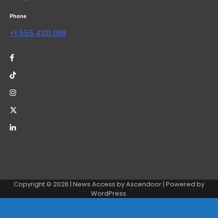
Phone
+1 555 4321 098
Copyright © 2026
| News Access by
Ascendoor
| Powered by
WordPress
.