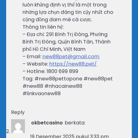
luôn khẳng định vị thế là một trong
những lựa chọn đáng tin cậy nhất cho
cộng đồng đam mê cá cược.
Thông tin liên hệ:
– Địa chỉ: 291 Bình Trị Đông, Phường
Bình Trị Đông, Quận Bình Tân, Thành
phố Hồ Chí Minh, Việt Nam
– Email:
new88pet@gmail.com
– Website:
https://new88.pet/
– Hotline: 1800 699 899
Tag: #new88pettopone #new88pet
#new88 #nhacainew88
#linkvaonew88
Reply
okbetcasino
berkata:
19 Desember 2025 pukul 3:33 pm