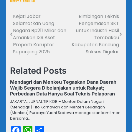
BERITA TERKINI
Kejati Jabar
Bimbingan Teknis
Navigasi
Selamatkan Uang
Pengemasan SKT
pos
Negara Rp211 Miliar dan
untuk Industri Hasil
Amankan 139 Aset
Tembakau
Properti Koruptor
Kabupaten Bandung
Sepanjang 2025
Sukses Digelar
Related Posts
Mendagri dan Menkeu Tegaskan Dana Daerah
Wajib Segera Dibelanjakan untuk Rakyat;
Perbedaan Data Hanya Soal Teknis Pelaporan
JAKARTA, JURNAL TIPIKOR – Menteri Dalam Negeri
(Mendagri) Tito Karnavian dan Menteri Keuangan
(Menkeu) Purbaya Yudhi Sadewa menegaskan komitmen
bersama…
Facebook
WhatsApp
Share