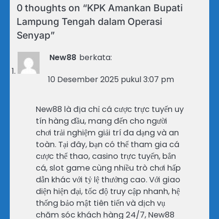
0 thoughts on “
KPK Amankan Bupati
Lampung Tengah dalam Operasi
Senyap
”
New88
berkata:
10 Desember 2025 pukul 3:07 pm
New88 là địa chỉ cá cược trực tuyến uy
tín hàng đầu, mang đến cho người
chơi trải nghiệm giải trí đa dạng và an
toàn. Tại đây, bạn có thể tham gia cá
cược thể thao, casino trực tuyến, bắn
cá, slot game cùng nhiều trò chơi hấp
dẫn khác với tỷ lệ thưởng cao. Với giao
diện hiện đại, tốc độ truy cập nhanh, hệ
thống bảo mật tiên tiến và dịch vụ
chăm sóc khách hàng 24/7, New88