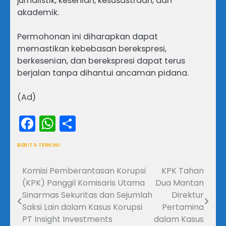
jurnalistik, kesenian, kesusastraan, dan
akademik.
Permohonan ini diharapkan dapat
memastikan kebebasan berekspresi,
berkesenian, dan berekspresi dapat terus
berjalan tanpa dihantui ancaman pidana.
(Ad)
Facebook
WhatsApp
Share
BERITA TERKINI
Komisi Pemberantasan Korupsi
KPK Tahan
Navigasi
(KPK) Panggil Komisaris Utama
Dua Mantan
pos
Sinarmas Sekuritas dan Sejumlah
Direktur
Saksi Lain dalam Kasus Korupsi
Pertamina
PT Insight Investments
dalam Kasus