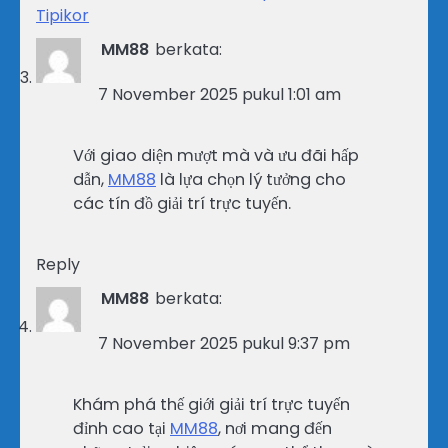
Tipikor
MM88
berkata:
7 November 2025 pukul 1:01 am
Với giao diện mượt mà và ưu đãi hấp
dẫn,
MM88
là lựa chọn lý tưởng cho
các tín đồ giải trí trực tuyến.
Reply
MM88
berkata:
7 November 2025 pukul 9:37 pm
Khám phá thế giới giải trí trực tuyến
đỉnh cao tại
MM88
, nơi mang đến