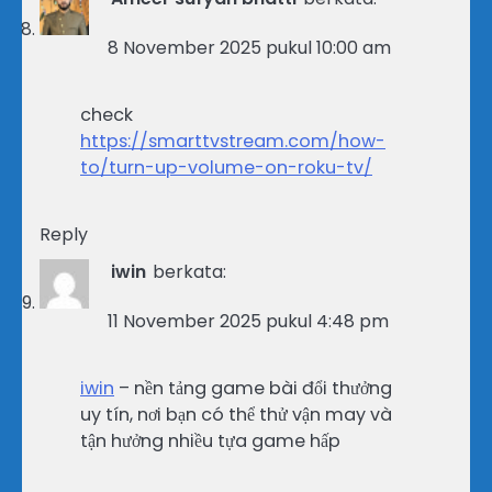
8 November 2025 pukul 10:00 am
check
https://smarttvstream.com/how-
to/turn-up-volume-on-roku-tv/
Reply
iwin
berkata:
11 November 2025 pukul 4:48 pm
iwin
– nền tảng game bài đổi thưởng
uy tín, nơi bạn có thể thử vận may và
tận hưởng nhiều tựa game hấp