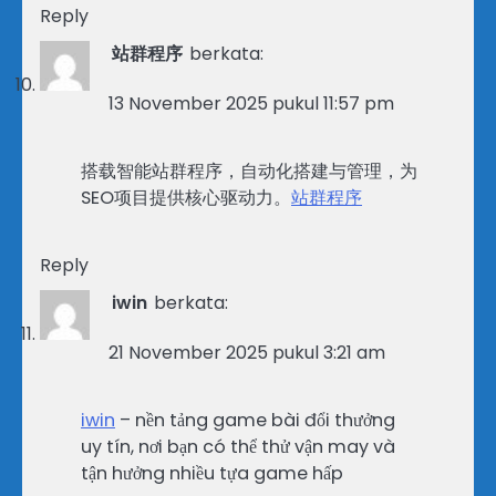
Reply
站群程序
berkata:
13 November 2025 pukul 11:57 pm
搭载智能站群程序，自动化搭建与管理，为
SEO项目提供核心驱动力。
站群程序
Reply
iwin
berkata:
21 November 2025 pukul 3:21 am
iwin
– nền tảng game bài đổi thưởng
uy tín, nơi bạn có thể thử vận may và
tận hưởng nhiều tựa game hấp