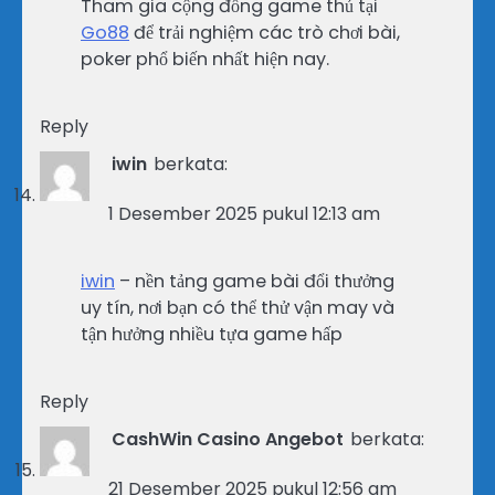
Tham gia cộng đồng game thủ tại
Go88
để trải nghiệm các trò chơi bài,
poker phổ biến nhất hiện nay.
Reply
iwin
berkata:
1 Desember 2025 pukul 12:13 am
iwin
– nền tảng game bài đổi thưởng
uy tín, nơi bạn có thể thử vận may và
tận hưởng nhiều tựa game hấp
Reply
CashWin Casino Angebot
berkata:
21 Desember 2025 pukul 12:56 am