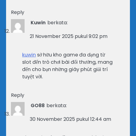
Reply
Kuwin
berkata:
21 November 2025 pukul 9:02 pm
kuwin
sở hữu kho game đa dạng từ
slot đến trò chơi bài đổi thưởng, mang
đến cho bạn những giây phút giải trí
tuyệt vời.
Reply
GO88
berkata:
30 November 2025 pukul 12:44 am