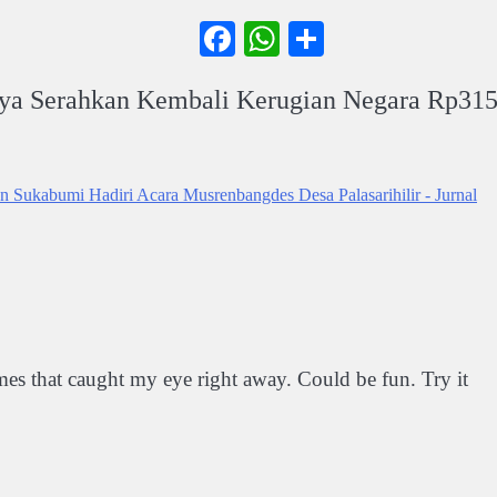
ook
atsApp
Share
Facebook
WhatsApp
Share
aya Serahkan Kembali Kerugian Negara Rp31
 Sukabumi Hadiri Acara Musrenbangdes Desa Palasarihilir - Jurnal
mes that caught my eye right away. Could be fun. Try it