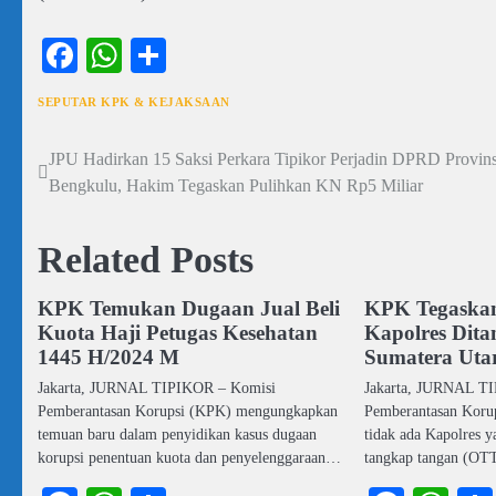
Facebook
WhatsApp
Share
SEPUTAR KPK & KEJAKSAAN
JPU Hadirkan 15 Saksi Perkara Tipikor Perjadin DPRD Provins
Navigasi
Bengkulu, Hakim Tegaskan Pulihkan KN Rp5 Miliar
pos
Related Posts
KPK Temukan Dugaan Jual Beli
KPK Tegaska
Kuota Haji Petugas Kesehatan
Kapolres Dit
1445 H/2024 M
Sumatera Uta
Jakarta, JURNAL TIPIKOR – Komisi
Jakarta, JURNAL T
Pemberantasan Korupsi (KPK) mengungkapkan
Pemberantasan Koru
temuan baru dalam penyidikan kasus dugaan
tidak ada Kapolres y
korupsi penentuan kuota dan penyelenggaraan…
tangkap tangan (O