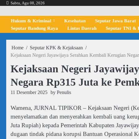
Skip
Sabtu, Agu 08, 2026
to
content
Hukum & Kriminal
Kesehatan
Seputar Jawa Barat
Seputar Bandung Raya
Lintas Daerah
Seputar TNI & P
Home
Seputar KPK & Kejaksaan
Kejaksaan Negeri Jayawijaya Serahkan Kembali Kerugian Negar
Kejaksaan Negeri Jayawija
Negara Rp315 Juta ke Pemk
11 Desember 2025
by
Penulis
Wamena, JURNAL TIPIKOR – Kejaksaan Negeri (Kejar
menyelamatkan dan menyerahkan kembali uang kerugi
Juta Rupiah) kepada Pemerintah Kabupaten Jayawijay
dugaan tindak pidana korupsi Bantuan Operasional 