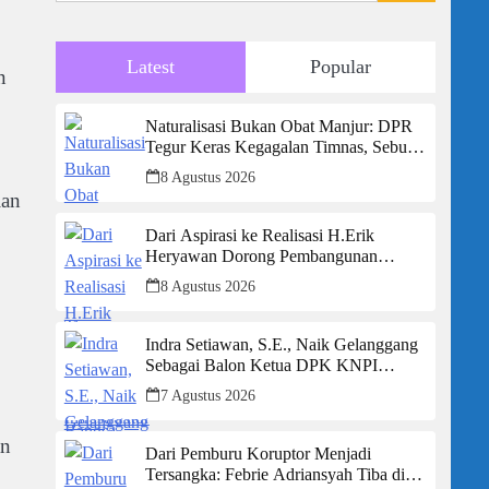
Latest
Popular
n
Naturalisasi Bukan Obat Manjur: DPR
Tegur Keras Kegagalan Timnas, Sebut
Potensi Anak Bangsa Terabaikan Demi
8 Agustus 2026
“Jalan Pintas”
ian
Dari Aspirasi ke Realisasi H.Erik
Heryawan Dorong Pembangunan
Infrastruktur Jalan Cikalong Bunder
8 Agustus 2026
Indra Setiawan, S.E., Naik Gelanggang
Sebagai Balon Ketua DPK KNPI
Kecamatan Ciambar
7 Agustus 2026
an
Dari Pemburu Koruptor Menjadi
Tersangka: Febrie Adriansyah Tiba di