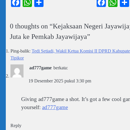
Facebook
WhatsApp
Share
Faceb
Wh
0 thoughts on “
Kejaksaan Negeri Jayawij
Juta ke Pemkab Jayawijaya
”
Ping-balik:
Tedi Setiadi, Wakil Ketua Komisi II DPRD Kabupaten
Tipikor
ad777game
berkata:
19 Desember 2025 pukul 3:30 pm
Giving ad777game a shot. It’s got a few cool ga
yourself:
ad777game
Reply