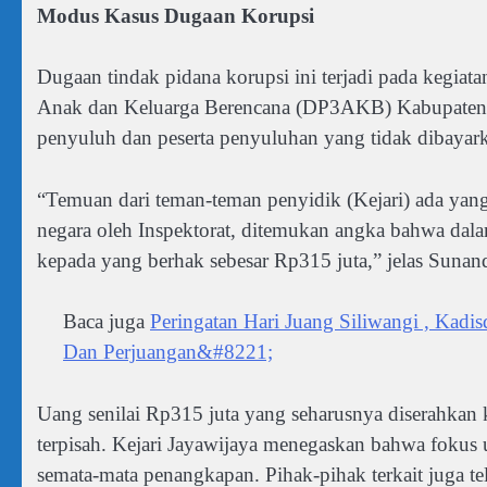
Modus Kasus Dugaan Korupsi
Dugaan tindak pidana korupsi ini terjadi pada kegi
Anak dan Keluarga Berencana (DP3AKB) Kabupaten J
penyuluh dan peserta penyuluhan yang tidak dibayar
“Temuan dari teman-teman penyidik (Kejari) ada yan
negara oleh Inspektorat, ditemukan angka bahwa dalam
kepada yang berhak sebesar Rp315 juta,” jelas Suna
Baca juga
Peringatan Hari Juang Siliwangi , Kad
Dan Perjuangan&#8221;
Uang senilai Rp315 juta yang seharusnya diserahkan 
terpisah. Kejari Jayawijaya menegaskan bahwa fokus 
semata-mata penangkapan. Pihak-pihak terkait juga t