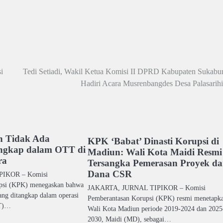
i
Tedi Setiadi, Wakil Ketua Komisi II DPRD Kabupaten Sukabu
Hadiri Acara Musrenbangdes Desa Palasarihil
n Tidak Ada
KPK ‘Babat’ Dinasti Korupsi di
angkap dalam OTT di
Madiun: Wali Kota Maidi Resmi
ra
Tersangka Pemerasan Proyek d
Dana CSR
IPIKOR – Komisi
psi (KPK) menegaskan bahwa
JAKARTA, JURNAL TIPIKOR – Komisi
ang ditangkap dalam operasi
Pemberantasan Korupsi (KPK) resmi menetapk
TT)…
Wali Kota Madiun periode 2019-2024 dan 2025
2030, Maidi (MD), sebagai…