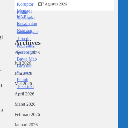
Kejagung Berborgol, Bawa Map Biru
7 Agustus 2026
dan Senyum Penuh Teka-teki
gi
Archives
Agustus 2026
Juli 2026
.
Juni 2026
Mei 2026
t.
April 2026
Maret 2026
ma
Februari 2026
Januari 2026