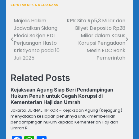
SEPUTAR KPK & KEJAKSAAN
Majelis Hakim
KPK Sita Rp5,3 Miliar dan
Navigasi
Jadwalkan Sidang
Bilyet Deposito Rp28
pos
Pledoi Sekjen PDI
Miliar dalam Kasus
Perjuangan Hasto
Korupsi Pengadaan
Kristiyanto pada 10
Mesin EDC Bank
Juli 2025
Pemerintah
Related Posts
Kejaksaan Agung Siap Beri Pendampingan
Hukum Penuh untuk Cegah Korupsi di
Kementerian Haji dan Umrah
Jakarta, JURNAL TIPIKOR – Kejaksaan Agung (Kejagung)
menyatakan kesiapan penuhnya untuk memberikan
pendampingan hukum kepada Kementerian Haji dan
Umrah RI…