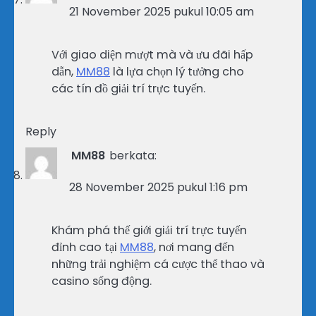
21 November 2025 pukul 10:05 am
Với giao diện mượt mà và ưu đãi hấp
dẫn,
MM88
là lựa chọn lý tưởng cho
các tín đồ giải trí trực tuyến.
Reply
MM88
berkata:
28 November 2025 pukul 1:16 pm
Khám phá thế giới giải trí trực tuyến
đỉnh cao tại
MM88
, nơi mang đến
những trải nghiệm cá cược thể thao và
casino sống động.