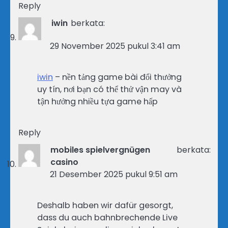
Reply
iwin
berkata:
29 November 2025 pukul 3:41 am
iwin
– nền tảng game bài đổi thưởng
uy tín, nơi bạn có thể thử vận may và
tận hưởng nhiều tựa game hấp
Reply
mobiles spielvergnügen
berkata:
casino
21 Desember 2025 pukul 9:51 am
Deshalb haben wir dafür gesorgt,
dass du auch bahnbrechende Live