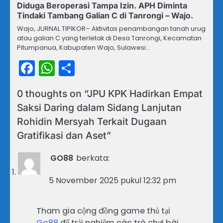
Diduga Beroperasi Tampa Izin. APH Diminta
Tindaki Tambang Galian C di Tanrongi – Wajo.
Wajo, JURNAL TIPIKOR– Aktivitas penambangan tanah urug
atau galian C yang terletak di Desa Tanrongi, Kecamatan
Pitumpanua, Kabupaten Wajo, Sulawesi…
Facebook
WhatsApp
Share
0 thoughts on “
JPU KPK Hadirkan Empat
Saksi Daring dalam Sidang Lanjutan
Rohidin Mersyah Terkait Dugaan
Gratifikasi dan Aset
”
GO88
berkata:
5 November 2025 pukul 12:32 pm
Tham gia cộng đồng game thủ tại
Go88
để trải nghiệm các trò chơi bài,