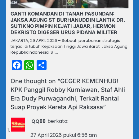
GANTI KOMANDAN DI TANAH PASUNDAN:
JAKSA AGUNG ST BURHANUDDIN LANTIK DR.
SUTIKNO PIMPIN KEJATI JABAR, HERMON
DEKRISTO DIGESER URUS PIDANA MILITER
JAKARTA, 29 APRIL 2026 – Sebuah perubahan strategis
terjadi di tubuh Kejaksaan Tinggi Jawa Barat. Jaksa Agung
Republik Indonesia, ST…
Facebook
WhatsApp
Share
One thought on “
GEGER KEMENHUB!
KPK Panggil Robby Kurniawan, Staf Ahli
Era Dudy Purwagandhi, Terkait Rantai
Suap Proyek Kereta Api Raksasa
”
QQ88
berkata:
27 April 2026 pukul 6:56 am