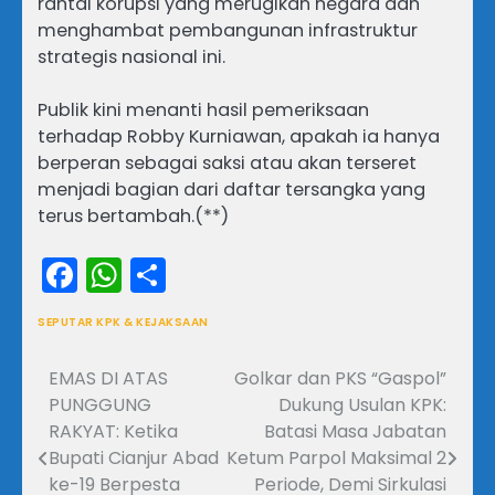
rantai korupsi yang merugikan negara dan
menghambat pembangunan infrastruktur
strategis nasional ini.
Publik kini menanti hasil pemeriksaan
terhadap Robby Kurniawan, apakah ia hanya
berperan sebagai saksi atau akan terseret
menjadi bagian dari daftar tersangka yang
terus bertambah.(**)
Facebook
WhatsApp
Share
SEPUTAR KPK & KEJAKSAAN
EMAS DI ATAS
Golkar dan PKS “Gaspol”
Navigasi
PUNGGUNG
Dukung Usulan KPK:
pos
RAKYAT: Ketika
Batasi Masa Jabatan
Bupati Cianjur Abad
Ketum Parpol Maksimal 2
ke-19 Berpesta
Periode, Demi Sirkulasi