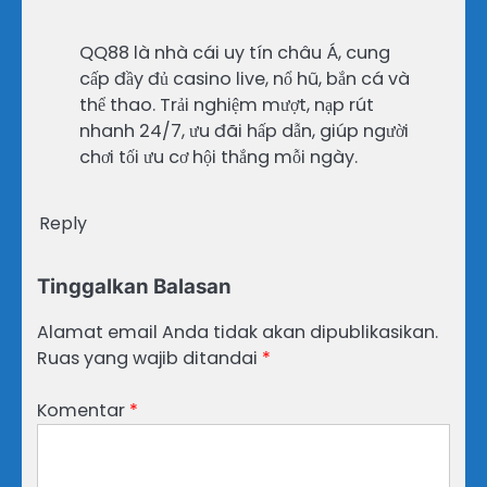
QQ88 là nhà cái uy tín châu Á, cung
cấp đầy đủ casino live, nổ hũ, bắn cá và
thể thao. Trải nghiệm mượt, nạp rút
nhanh 24/7, ưu đãi hấp dẫn, giúp người
chơi tối ưu cơ hội thắng mỗi ngày.
Reply
Tinggalkan Balasan
Alamat email Anda tidak akan dipublikasikan.
Ruas yang wajib ditandai
*
Komentar
*