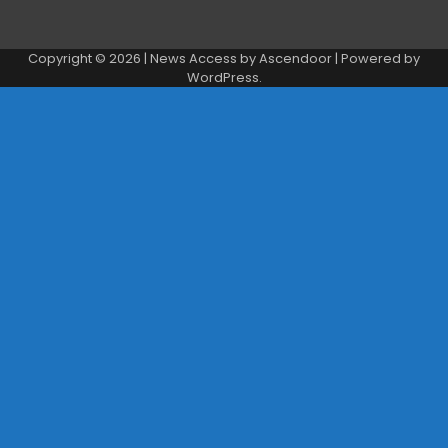
Copyright © 2026
| News Access by
Ascendoor
| Powered by
WordPress
.