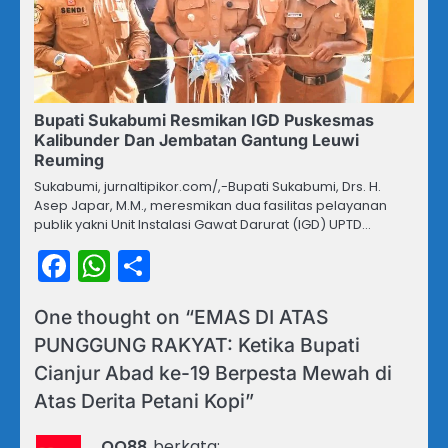
Bupati Sukabumi Resmikan IGD Puskesmas
Kalibunder Dan Jembatan Gantung Leuwi
Reuming
Sukabumi, jurnaltipikor.com/,-Bupati Sukabumi, Drs. H.
Asep Japar, M.M., meresmikan dua fasilitas pelayanan
publik yakni Unit Instalasi Gawat Darurat (IGD) UPTD…
Facebook
WhatsApp
Share
One thought on “
EMAS DI ATAS
PUNGGUNG RAKYAT: Ketika Bupati
Cianjur Abad ke-19 Berpesta Mewah di
Atas Derita Petani Kopi
”
QQ88
berkata: