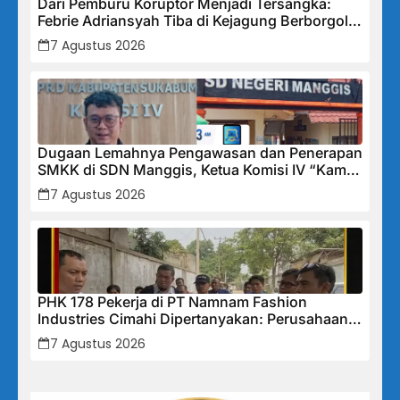
Dari Pemburu Koruptor Menjadi Tersangka:
Febrie Adriansyah Tiba di Kejagung Berborgol,
Bawa Map Biru dan Senyum Penuh Teka-teki
7 Agustus 2026
Dugaan Lemahnya Pengawasan dan Penerapan
SMKK di SDN Manggis, Ketua Komisi IV “Kami
Tidak Akan Segan Menindak”
7 Agustus 2026
PHK 178 Pekerja di PT Namnam Fashion
Industries Cimahi Dipertanyakan: Perusahaan
Klaim Rugi, Laporan Keuangan Justru
7 Agustus 2026
Tunjukkan Penurunan Laba.