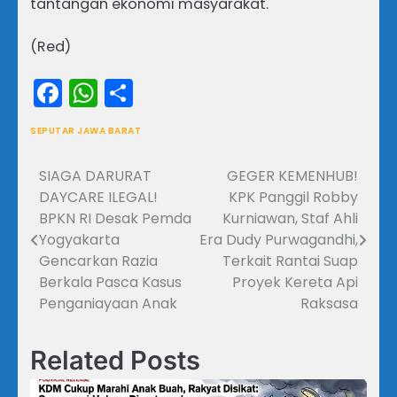
tantangan ekonomi masyarakat.
(Red)
Facebook
WhatsApp
Share
SEPUTAR JAWA BARAT
SIAGA DARURAT
GEGER KEMENHUB!
Navigasi
DAYCARE ILEGAL!
KPK Panggil Robby
pos
BPKN RI Desak Pemda
Kurniawan, Staf Ahli
Yogyakarta
Era Dudy Purwagandhi,
Gencarkan Razia
Terkait Rantai Suap
Berkala Pasca Kasus
Proyek Kereta Api
Penganiayaan Anak
Raksasa
Related Posts