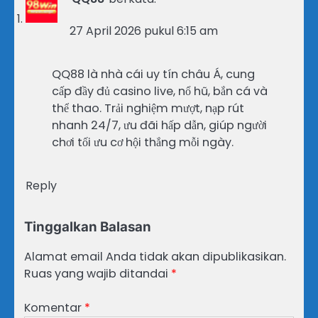
27 April 2026 pukul 6:15 am
QQ88 là nhà cái uy tín châu Á, cung
cấp đầy đủ casino live, nổ hũ, bắn cá và
thể thao. Trải nghiệm mượt, nạp rút
nhanh 24/7, ưu đãi hấp dẫn, giúp người
chơi tối ưu cơ hội thắng mỗi ngày.
Reply
Tinggalkan Balasan
Alamat email Anda tidak akan dipublikasikan.
Ruas yang wajib ditandai
*
Komentar
*