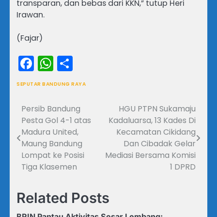
transparan, dan bebas dari KKN,” tutup Heri
Irawan.
(Fajar)
Facebook
WhatsApp
Share
SEPUTAR BANDUNG RAYA
Persib Bandung
HGU PTPN Sukamaju
Navigasi
Pesta Gol 4-1 atas
Kadaluarsa, 13 Kades Di
pos
Madura United,
Kecamatan Cikidang
Maung Bandung
Dan Cibadak Gelar
Lompat ke Posisi
Mediasi Bersama Komisi
Tiga Klasemen
1 DPRD
Related Posts
BRIN Pantau Aktivitas Sesar Lembang: