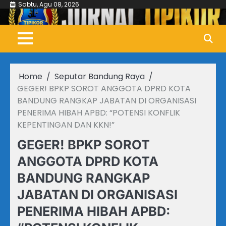
Skip
Sabtu, Agu 08, 2026
to
content
Home
Seputar Bandung Raya
GEGER! BPKP SOROT ANGGOTA DPRD KOTA
BANDUNG RANGKAP JABATAN DI ORGANISASI
PENERIMA HIBAH APBD: “POTENSI KONFLIK
KEPENTINGAN DAN KKN!”
GEGER! BPKP SOROT
ANGGOTA DPRD KOTA
BANDUNG RANGKAP
JABATAN DI ORGANISASI
PENERIMA HIBAH APBD: