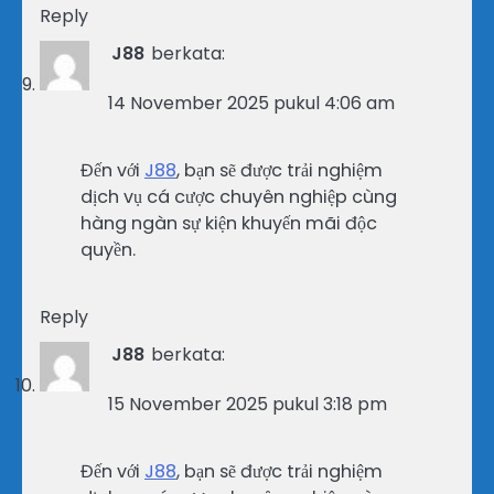
Reply
J88
berkata:
14 November 2025 pukul 4:06 am
Đến với
J88
, bạn sẽ được trải nghiệm
dịch vụ cá cược chuyên nghiệp cùng
hàng ngàn sự kiện khuyến mãi độc
quyền.
Reply
J88
berkata:
15 November 2025 pukul 3:18 pm
Đến với
J88
, bạn sẽ được trải nghiệm