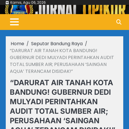
Skip
Kamis, Agu 06, 2026
to
content
Home
Seputar Bandung Raya
“DARURAT AIR TANAH KOTA BANDUNG!
GUBERNUR DEDI MULYADI PERINTAHKAN AUDIT
TOTAL SUMBER AIR; PERUSAHAAN ‘SAINGAN
AQUA’ TERANCAM DISIDAK!”
“DARURAT AIR TANAH KOTA
BANDUNG! GUBERNUR DEDI
MULYADI PERINTAHKAN
AUDIT TOTAL SUMBER AIR;
PERUSAHAAN ‘SAINGAN