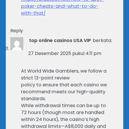
poker-cheats-and-what-to-do-
with-that/
Reply
top online casinos USA VIP
berkata:
27 Desember 2025 pukul 4:11 pm
At World Wide Gamblers, we follow a
strict 13-point review
policy to ensure that each casino we
recommend meets our high-quality
standards.
While withdrawal times can be up to
72 hours (though most are handled
within 24 hours), the casino’s high
withdrawal limits—A$8,000 daily and