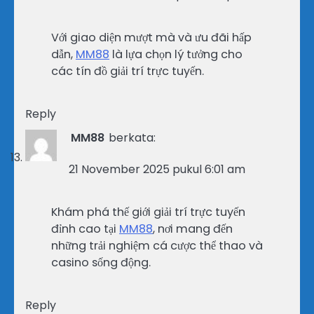
Với giao diện mượt mà và ưu đãi hấp
dẫn,
MM88
là lựa chọn lý tưởng cho
các tín đồ giải trí trực tuyến.
Reply
MM88
berkata:
21 November 2025 pukul 6:01 am
Khám phá thế giới giải trí trực tuyến
đỉnh cao tại
MM88
, nơi mang đến
những trải nghiệm cá cược thể thao và
casino sống động.
Reply