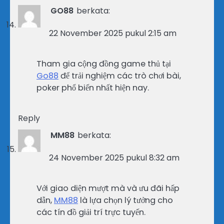
GO88
berkata:
22 November 2025 pukul 2:15 am
Tham gia cộng đồng game thủ tại
Go88
để trải nghiệm các trò chơi bài,
poker phổ biến nhất hiện nay.
Reply
MM88
berkata:
24 November 2025 pukul 8:32 am
Với giao diện mượt mà và ưu đãi hấp
dẫn,
MM88
là lựa chọn lý tưởng cho
các tín đồ giải trí trực tuyến.