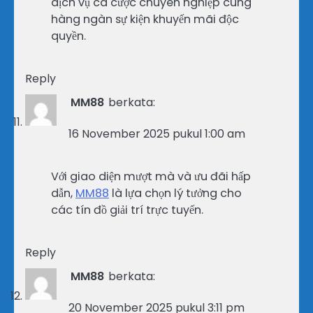
dịch vụ cá cược chuyên nghiệp cùng
hàng ngàn sự kiện khuyến mãi độc
quyền.
Reply
MM88
berkata:
16 November 2025 pukul 1:00 am
Với giao diện mượt mà và ưu đãi hấp
dẫn,
MM88
là lựa chọn lý tưởng cho
các tín đồ giải trí trực tuyến.
Reply
MM88
berkata:
20 November 2025 pukul 3:11 pm