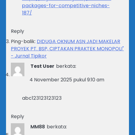
packages-for-competitive-niches-
187/
Reply
Ping-balik:
DIDUGA OKNUM ASN JADI MAKELAR
PROYEK PT. BSP, CIPTAKAN PRAKTEK MONOPOLI"
- Jurnal Tipikor
Test User
berkata:
4 November 2025 pukul 9:10 am
abc123123123123
Reply
MM88
berkata: