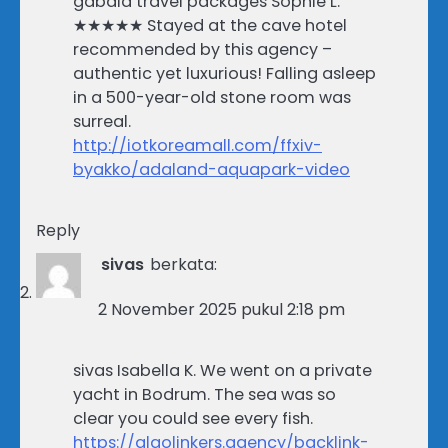
gabala travel packages Sophie L.
★★★★★ Stayed at the cave hotel
recommended by this agency –
authentic yet luxurious! Falling asleep
in a 500-year-old stone room was
surreal.
http://iotkoreamall.com/ffxiv-
byakko/adaland-aquapark-video
Reply
sivas
berkata:
2 November 2025 pukul 2:18 pm
sivas Isabella K. We went on a private
yacht in Bodrum. The sea was so
clear you could see every fish.
https://algolinkers.agency/backlink-