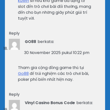
kuwin
sở hữu kho game đa dạng từ
slot đến trò chơi bài đổi thưởng, mang
đến cho bạn những giây phút giải trí
tuyệt vời.
Reply
GO88
berkata:
30 November 2025 pukul 10:22 pm
Tham gia cộng đồng game thủ tại
Go88
để trải nghiệm các trò chơi bài,
poker phổ biến nhất hiện nay.
Reply
Vinyl Casino Bonus Code
berkata: