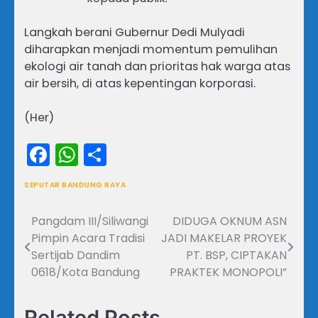
Langkah berani Gubernur Dedi Mulyadi
diharapkan menjadi momentum pemulihan
ekologi air tanah dan prioritas hak warga atas
air bersih, di atas kepentingan korporasi.
(Her)
Facebook
WhatsApp
Share
SEPUTAR BANDUNG RAYA
Pangdam III/Siliwangi
DIDUGA OKNUM ASN
Navigasi
Pimpin Acara Tradisi
JADI MAKELAR PROYEK
pos
Sertijab Dandim
PT. BSP, CIPTAKAN
0618/Kota Bandung
PRAKTEK MONOPOLI”
Related Posts