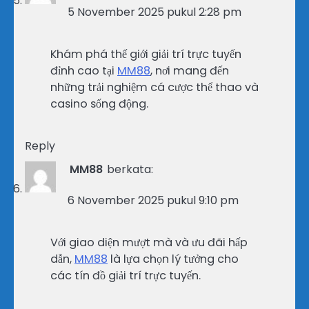
5 November 2025 pukul 2:28 pm
Khám phá thế giới giải trí trực tuyến
đỉnh cao tại
MM88
, nơi mang đến
những trải nghiệm cá cược thể thao và
casino sống động.
Reply
MM88
berkata:
6 November 2025 pukul 9:10 pm
Với giao diện mượt mà và ưu đãi hấp
dẫn,
MM88
là lựa chọn lý tưởng cho
các tín đồ giải trí trực tuyến.