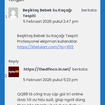
Beşiktaş Bebek Su Kaçağı
berkata:
Tespiti
5 Februari 2026 pukul 2:47 pm
Beşiktaş Bebek Su Kaçağı Tespiti
Profesyonel ekipman kullandılar.
https://lifefulart.com/?p=1012
Reply
https://thedfinco.in.net/
berkata:
5 Februari 2026 pukul 5:23 pm
QQ88 là cổng truy cập giải trí online
được tối ưu hiệu suất, giúp người dùng