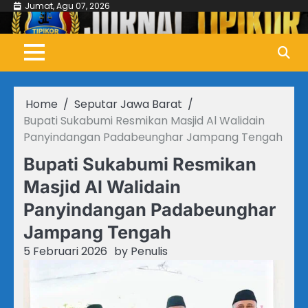
Skip
Jumat, Agu 07, 2026
to
content
Home
Seputar Jawa Barat
Bupati Sukabumi Resmikan Masjid Al Walidain
Panyindangan Padabeunghar Jampang Tengah
Bupati Sukabumi Resmikan
Masjid Al Walidain
Panyindangan Padabeunghar
Jampang Tengah
5 Februari 2026
by
Penulis