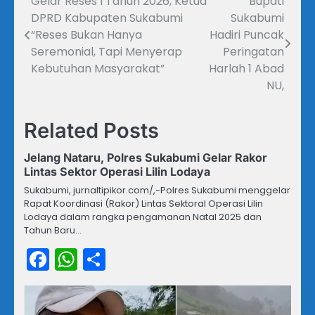
Gelar Reses I Tahun 2026, Ketua
Bupati
Navigasi
DPRD Kabupaten Sukabumi
Sukabumi
pos
“Reses Bukan Hanya
Hadiri Puncak
Seremonial, Tapi Menyerap
Peringatan
Kebutuhan Masyarakat”
Harlah 1 Abad
NU,
Related Posts
Jelang Nataru, Polres Sukabumi Gelar Rakor
Lintas Sektor Operasi Lilin Lodaya
Sukabumi, jurnaltipikor.com/,-Polres Sukabumi menggelar
Rapat Koordinasi (Rakor) Lintas Sektoral Operasi Lilin
Lodaya dalam rangka pengamanan Natal 2025 dan
Tahun Baru…
Facebook
WhatsApp
Share