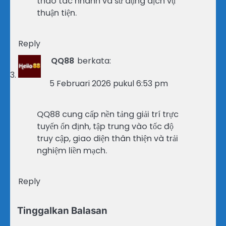
thao tác nhanh và sử dụng dịch vụ
thuận tiện.
Reply
QQ88
berkata:
5 Februari 2026 pukul 6:53 pm
QQ88 cung cấp nền tảng giải trí trực
tuyến ổn định, tập trung vào tốc độ
truy cập, giao diện thân thiện và trải
nghiệm liền mạch.
Reply
Tinggalkan Balasan