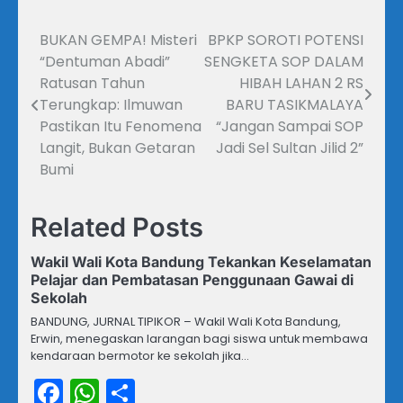
BUKAN GEMPA! Misteri
BPKP SOROTI POTENSI
Navigasi
“Dentuman Abadi”
SENGKETA SOP DALAM
pos
Ratusan Tahun
HIBAH LAHAN 2 RS
Terungkap: Ilmuwan
BARU TASIKMALAYA
Pastikan Itu Fenomena
“Jangan Sampai SOP
Langit, Bukan Getaran
Jadi Sel Sultan Jilid 2”
Bumi
Related Posts
Wakil Wali Kota Bandung Tekankan Keselamatan
Pelajar dan Pembatasan Penggunaan Gawai di
Sekolah
BANDUNG, JURNAL TIPIKOR – Wakil Wali Kota Bandung,
Erwin, menegaskan larangan bagi siswa untuk membawa
kendaraan bermotor ke sekolah jika…
Facebook
WhatsApp
Share