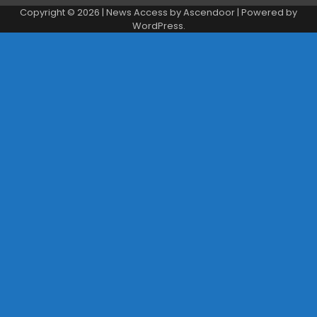
Copyright © 2026
| News Access by
Ascendoor
| Powered by
WordPress
.