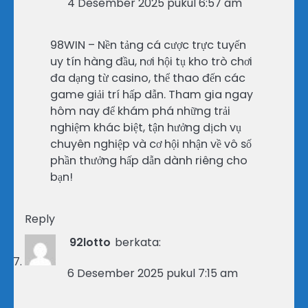
4 Desember 2025 pukul 6:57 am
98WIN – Nền tảng cá cược trực tuyến
uy tín hàng đầu, nơi hội tụ kho trò chơi
đa dạng từ casino, thể thao đến các
game giải trí hấp dẫn. Tham gia ngay
hôm nay để khám phá những trải
nghiệm khác biệt, tận hưởng dịch vụ
chuyên nghiệp và cơ hội nhận về vô số
phần thưởng hấp dẫn dành riêng cho
bạn!
Reply
92lotto
berkata:
6 Desember 2025 pukul 7:15 am