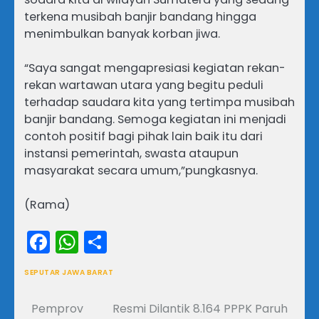
terkena musibah banjir bandang hingga
menimbulkan banyak korban jiwa.
“Saya sangat mengapresiasi kegiatan rekan-
rekan wartawan utara yang begitu peduli
terhadap saudara kita yang tertimpa musibah
banjir bandang. Semoga kegiatan ini menjadi
contoh positif bagi pihak lain baik itu dari
instansi pemerintah, swasta ataupun
masyarakat secara umum,”pungkasnya.
(Rama)
Facebook
WhatsApp
Share
SEPUTAR JAWA BARAT
Pemprov
Resmi Dilantik 8.164 PPPK Paruh
Navigasi