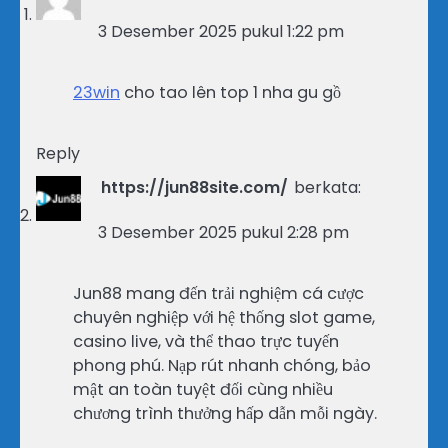
3 Desember 2025 pukul 1:22 pm
23win
cho tao lên top 1 nha gu gồ
Reply
https://jun88site.com/
berkata:
3 Desember 2025 pukul 2:28 pm
Jun88 mang đến trải nghiệm cá cược
chuyên nghiệp với hệ thống slot game,
casino live, và thể thao trực tuyến
phong phú. Nạp rút nhanh chóng, bảo
mật an toàn tuyệt đối cùng nhiều
chương trình thưởng hấp dẫn mỗi ngày.