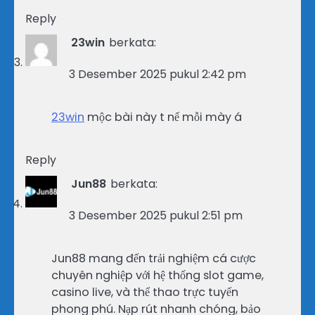
Reply
23win
berkata:
3 Desember 2025 pukul 2:42 pm
23win
mộc bài này t nể mỗi mày á
Reply
Jun88
berkata:
3 Desember 2025 pukul 2:51 pm
Jun88 mang đến trải nghiệm cá cược
chuyên nghiệp với hệ thống slot game,
casino live, và thể thao trực tuyến
phong phú. Nạp rút nhanh chóng, bảo