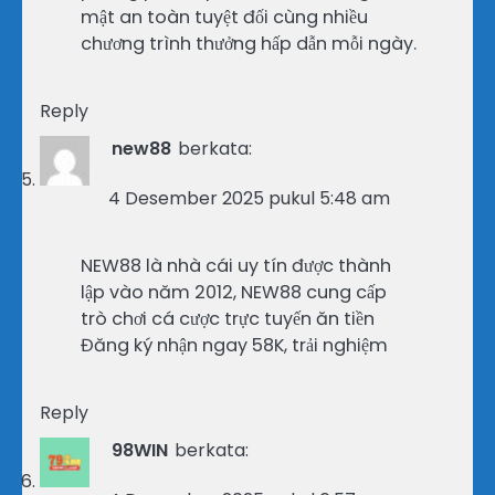
mật an toàn tuyệt đối cùng nhiều
chương trình thưởng hấp dẫn mỗi ngày.
Reply
new88
berkata:
4 Desember 2025 pukul 5:48 am
NEW88 là nhà cái uy tín được thành
lập vào năm 2012, NEW88 cung cấp
trò chơi cá cược trực tuyến ăn tiền
Đăng ký nhận ngay 58K, trải nghiệm
Reply
98WIN
berkata: