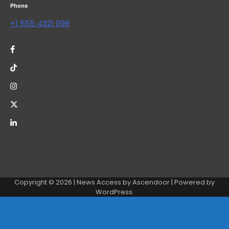
Phone
+1 555 4321 098
Copyright © 2026
| News Access by
Ascendoor
| Powered by
WordPress
.