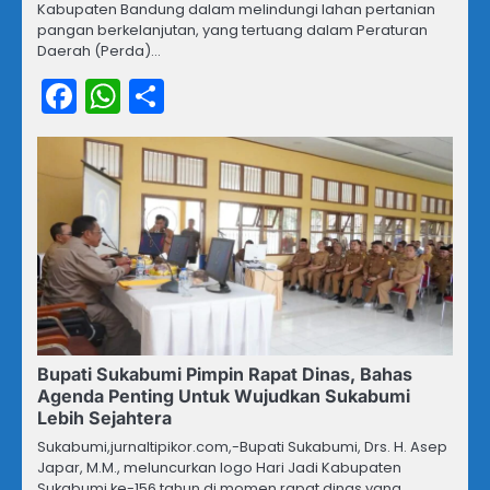
Kabupaten Bandung dalam melindungi lahan pertanian
pangan berkelanjutan, yang tertuang dalam Peraturan
Daerah (Perda)…
Facebook
WhatsApp
Share
Bupati Sukabumi Pimpin Rapat Dinas, Bahas
Agenda Penting Untuk Wujudkan Sukabumi
Lebih Sejahtera
Sukabumi,jurnaltipikor.com,-Bupati Sukabumi, Drs. H. Asep
Japar, M.M., meluncurkan logo Hari Jadi Kabupaten
Sukabumi ke-156 tahun di momen rapat dinas yang…