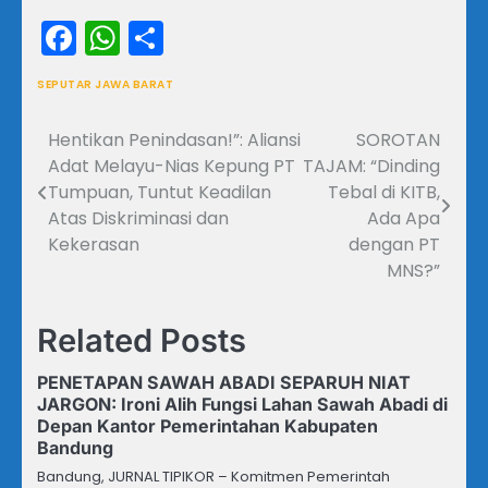
Facebook
WhatsApp
Share
SEPUTAR JAWA BARAT
Hentikan Penindasan!”: Aliansi
SOROTAN
Navigasi
Adat Melayu-Nias Kepung PT
TAJAM: “Dinding
pos
Tumpuan, Tuntut Keadilan
Tebal di KITB,
Atas Diskriminasi dan
Ada Apa
Kekerasan
dengan PT
MNS?”
Related Posts
PENETAPAN SAWAH ABADI SEPARUH NIAT
JARGON: Ironi Alih Fungsi Lahan Sawah Abadi di
Depan Kantor Pemerintahan Kabupaten
Bandung
Bandung, JURNAL TIPIKOR – Komitmen Pemerintah