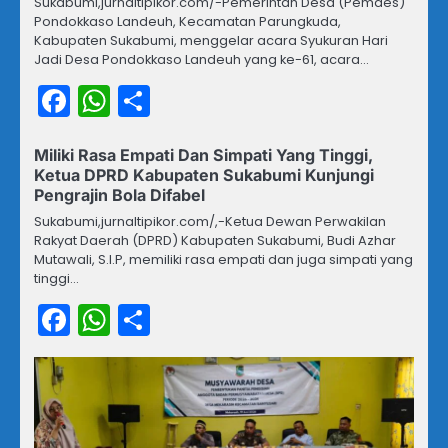
Sukabumi,jurnaltipikor.com/-Pemerintah Desa (Pemdes)
Pondokkaso Landeuh, Kecamatan Parungkuda,
Kabupaten Sukabumi, menggelar acara Syukuran Hari
Jadi Desa Pondokkaso Landeuh yang ke-61, acara…
Facebook
WhatsApp
Share
Miliki Rasa Empati Dan Simpati Yang Tinggi,
Ketua DPRD Kabupaten Sukabumi Kunjungi
Pengrajin Bola Difabel
Sukabumi,jurnaltipikor.com/,-Ketua Dewan Perwakilan
Rakyat Daerah (DPRD) Kabupaten Sukabumi, Budi Azhar
Mutawali, S.I.P, memiliki rasa empati dan juga simpati yang
tinggi…
Facebook
WhatsApp
Share