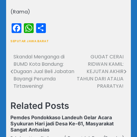
(Rama)
Facebook
WhatsApp
Share
SEPUTAR JAWA BARAT
Skandal Menganga di
GUGAT CERAI
Navigasi
BUMD Kota Bandung:
RIDWAN KAMIL:
pos
Dugaan Jual Beli Jabatan
KEJUTAN AKHIR
Bayangi Perumda
TAHUN DARI ATALIA
Tirtawening!
PRARATYA!
Related Posts
Pemdes Pondokkaso Landeuh Gelar Acara
Syukuran Hari jadi Desa Ke-61, Masyarakat
Sangat Antusias