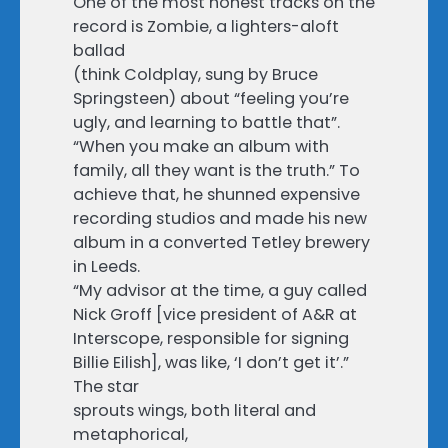
One of the most honest tracks on the
record is Zombie, a lighters-aloft
ballad
(think Coldplay, sung by Bruce
Springsteen) about “feeling you’re
ugly, and learning to battle that”.
“When you make an album with
family, all they want is the truth.” To
achieve that, he shunned expensive
recording studios and made his new
album in a converted Tetley brewery
in Leeds.
“My advisor at the time, a guy called
Nick Groff [vice president of A&R at
Interscope, responsible for signing
Billie Eilish], was like, ‘I don’t get it’.”
The star
sprouts wings, both literal and
metaphorical,