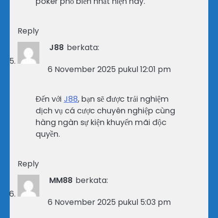
poker phổ biến nhất hiện nay.
Reply
J88
berkata:
6 November 2025 pukul 12:01 pm
Đến với
J88
, bạn sẽ được trải nghiệm
dịch vụ cá cược chuyên nghiệp cùng
hàng ngàn sự kiện khuyến mãi độc
quyền.
Reply
MM88
berkata:
6 November 2025 pukul 5:03 pm