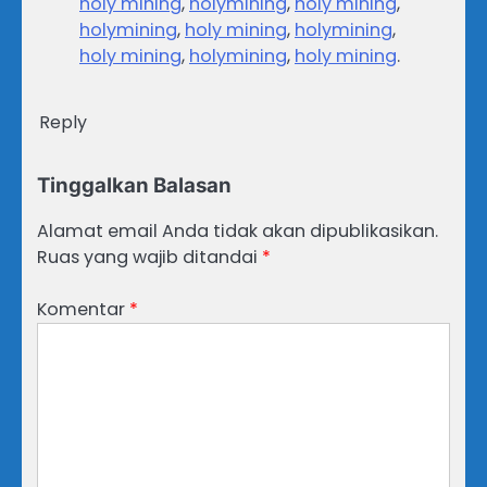
holy mining
,
holymining
,
holy mining
,
holymining
,
holy mining
,
holymining
,
holy mining
,
holymining
,
holy mining
.
Reply
Tinggalkan Balasan
Alamat email Anda tidak akan dipublikasikan.
Ruas yang wajib ditandai
*
Komentar
*