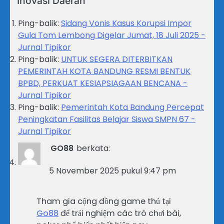
Inovasi Daerah
”
Ping-balik:
Sidang Vonis Kasus Korupsi Impor
Gula Tom Lembong Digelar Jumat, 18 Juli 2025 -
Jurnal Tipikor
Ping-balik:
UNTUK SEGERA DITERBITKAN
PEMERINTAH KOTA BANDUNG RESMI BENTUK
BPBD, PERKUAT KESIAPSIAGAAN BENCANA -
Jurnal Tipikor
Ping-balik:
Pemerintah Kota Bandung Percepat
Peningkatan Fasilitas Belajar Siswa SMPN 67 -
Jurnal Tipikor
GO88
berkata:
5 November 2025 pukul 9:47 pm
Tham gia cộng đồng game thủ tại
Go88
để trải nghiệm các trò chơi bài,