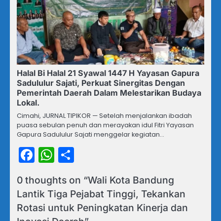
Halal Bi Halal 21 Syawal 1447 H Yayasan Gapura
Sadululur Sajati, Perkuat Sinergitas Dengan
Pemerintah Daerah Dalam Melestarikan Budaya
Lokal.
Cimahi, JURNAL TIPIKOR — Setelah menjalankan ibadah
puasa sebulan penuh dan merayakan idul Fitri Yayasan
Gapura Sadululur Sajati menggelar kegiatan…
Facebook
WhatsApp
Share
0 thoughts on “
Wali Kota Bandung
Lantik Tiga Pejabat Tinggi, Tekankan
Rotasi untuk Peningkatan Kinerja dan