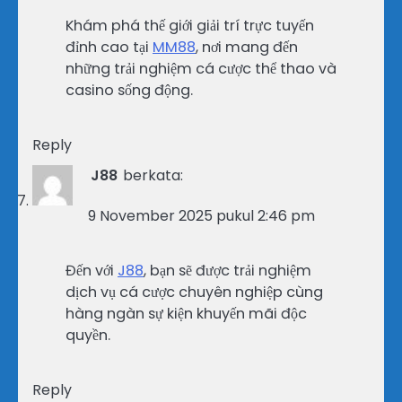
Khám phá thế giới giải trí trực tuyến
đỉnh cao tại
MM88
, nơi mang đến
những trải nghiệm cá cược thể thao và
casino sống động.
Reply
J88
berkata:
9 November 2025 pukul 2:46 pm
Đến với
J88
, bạn sẽ được trải nghiệm
dịch vụ cá cược chuyên nghiệp cùng
hàng ngàn sự kiện khuyến mãi độc
quyền.
Reply