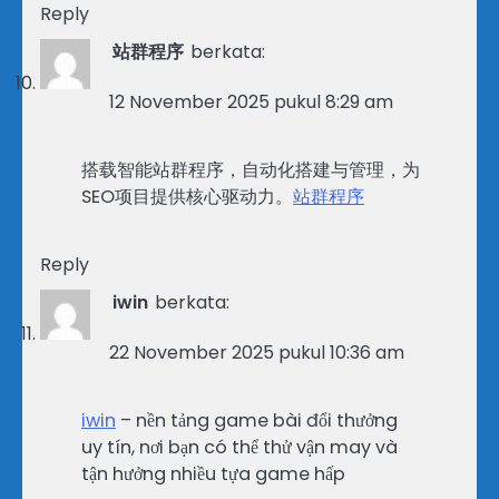
Reply
站群程序
berkata:
12 November 2025 pukul 8:29 am
搭载智能站群程序，自动化搭建与管理，为
SEO项目提供核心驱动力。
站群程序
Reply
iwin
berkata:
22 November 2025 pukul 10:36 am
iwin
– nền tảng game bài đổi thưởng
uy tín, nơi bạn có thể thử vận may và
tận hưởng nhiều tựa game hấp