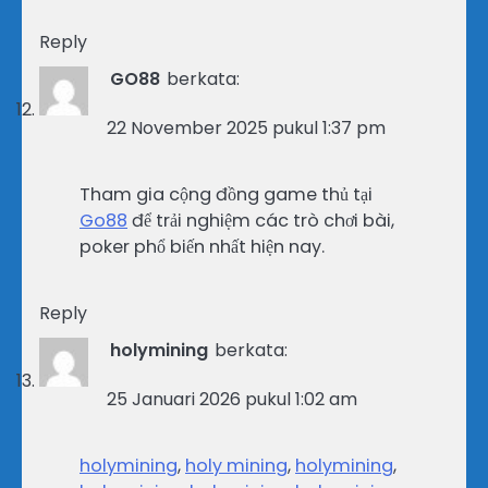
Reply
GO88
berkata:
22 November 2025 pukul 1:37 pm
Tham gia cộng đồng game thủ tại
Go88
để trải nghiệm các trò chơi bài,
poker phổ biến nhất hiện nay.
Reply
holymining
berkata:
25 Januari 2026 pukul 1:02 am
holymining
,
holy mining
,
holymining
,