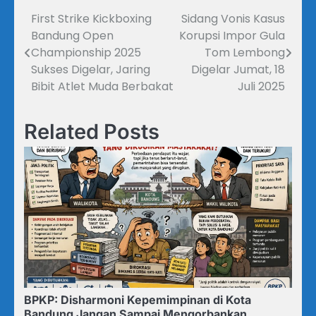
First Strike Kickboxing
Sidang Vonis Kasus
Navigasi
Bandung Open
Korupsi Impor Gula
pos
Championship 2025
Tom Lembong
Sukses Digelar, Jaring
Digelar Jumat, 18
Bibit Atlet Muda Berbakat
Juli 2025
Related Posts
BPKP: Disharmoni Kepemimpinan di Kota
Bandung Jangan Sampai Mengorbankan