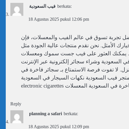
فيب السعودية
berkata:
18 Agustus 2025 pukul 12:06 pm
إذا كنت تبحث عن أفضل تجربة تسوق في عالم الفيب والمعسلات، فإن Elect
هو خيارك الأمثل. نحن نقدم منتجات عالية الجودة مثل JustSmook vape Riyadh السيجار في
اق. يمكنك العثور على فيب جست سموك ومعسلات
في السعودية وشراء سجائر إلكترونية عبر الإنترنت
ل. لا تفوت فرصة الاستمتاع بـ سجائر فاخرة في
السعودية اليوم. متجر فيب السعودية نكهات السيجار في السعودية buy vape o
Reply
planning a safari
berkata:
18 Agustus 2025 pukul 12:09 pm