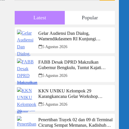
Latest
Popular
Gelar Audiensi Dan Dialog,
Wamendikdasmen RI Kunjungi
Kabupaten Sukabumi, 174 Sekolah
5 Agustus 2026
Mendapat Bantuan Rehabilitasi
FABB Desak DPRD Makzulkan
Gubernur Bengkulu, Tuntut Kajati
Transparan Soal Kasus Mega Mall
5 Agustus 2026
KKN UNIKU Kelompok 29
Karangkancana Gelar Workshop
Digitalisasi dan Pengembangan UMKM
5 Agustus 2026
Penertiban Trayek 02 dan 09 di Terminal
Cicurug Sempat Memanas, Kadishub