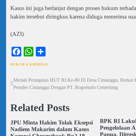
Kasus ini juga berlanjut dengan proses hukum terha
hakim tersebut diringkus karena diduga menerima sua
(AZI)
Facebook
WhatsApp
Share
HUKUM & KRIMINAL
Meriah Peringatan HUT RI Ke-80 Di Desa Cimanggu, Berkat K
Navigasi
Pemdes Cimanggu Dengan PT. Bogorindo Cemerlang
pos
Related Posts
BPK RI Laku
JPU Minta Hakim Tolak Eksepsi
Pengelolaan A
Nadiem Makarim dalam Kasus
Papua, Ditres
Korupsi Chromebook Rp2,18