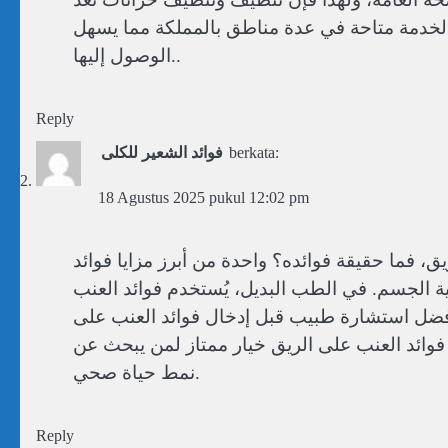
 الخدمة متاحة في عدة مناطق بالمملكة مما يسهل
الوصول إليها..
Reply
فوائد الشعير للكلى
berkata:
18 Agustus 2025 pukul 12:02 pm
ق، فما حقيقة فوائده؟ واحدة من أبرز مزايا فوائد
 الجسم. في الطب البديل، يُستخدم فوائد العنب
أفضل استشارة طبيب قبل إدخال فوائد العنب على
 فوائد العنب على الريق خيار ممتاز لمن يبحث عن
نمط حياة صحي.
Reply