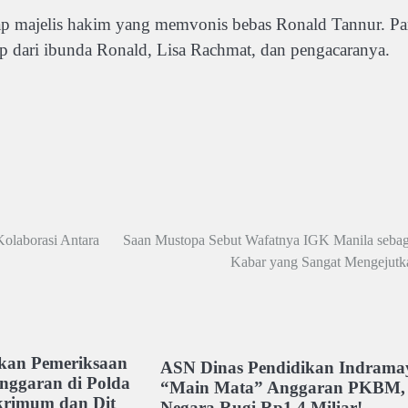
dap majelis hakim yang memvonis bebas Ronald Tannur. Pa
p dari ibunda Ronald, Lisa Rachmat, dan pengacaranya.
olaborasi Antara
Saan Mustopa Sebut Wafatnya IGK Manila sebag
Kabar yang Sangat Mengejutk
kan Pemeriksaan
ASN Dinas Pendidikan Indrama
nggaran di Polda
“Main Mata” Anggaran PKBM,
krimum dan Dit
Negara Rugi Rp1,4 Miliar!