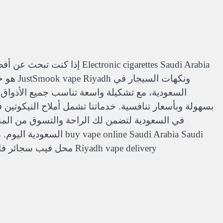
ronic cigarettes Saudi Arabia
ونكهات 
السعودية، مع تشكيلة واسعة تناسب جميع الأذو
بسهولة وبأسعار تنافسية. خدماتنا تشمل أملاح النيكوتين 
في السعودية لتضمن لك الراحة والتسوق من المنز
nline Saudi Arabia Saudi
electronic cigarettes محل فيب سجائر فاخرة في السعودية المعسلات Riyadh vape delivery