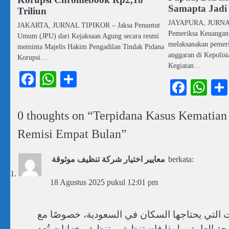
Samapta Jadi
Triliun
JAYAPURA, JURNA
JAKARTA, JURNAL TIPIKOR – Jaksa Penuntut
Pemeriksa Keuangan
Umum (JPU) dari Kejaksaan Agung secara resmi
melaksanakan pemeri
meminta Majelis Hakim Pengadilan Tindak Pidana
anggaran di Kepolisi
Korupsi…
Kegiatan…
Facebook
WhatsApp
Share
Faceb
Wh
0 thoughts on “
Terpidana Kasus Kematian 
Remisi Empat Bulan
”
معايير اختيار شركة تنظيف موثوقة
berkata:
18 Agustus 2025 pukul 12:01 pm
 التي يحتاجها السكان في السعودية، خصوصًا مع
 العامة، ولهذا فإن تنظيف وتنظيف خزانات تُعد