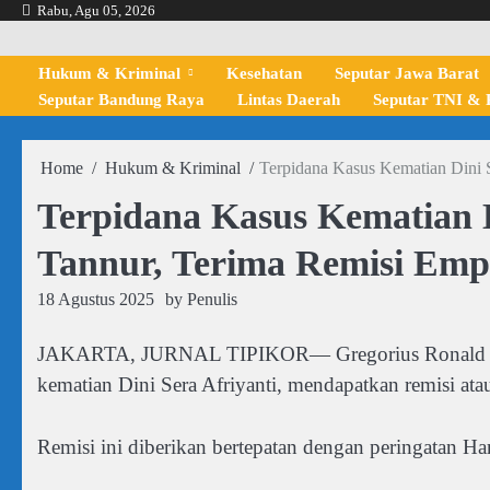
Skip
Rabu, Agu 05, 2026
to
content
Hukum & Kriminal
Kesehatan
Seputar Jawa Barat
Seputar Bandung Raya
Lintas Daerah
Seputar TNI & P
Home
Hukum & Kriminal
Terpidana Kasus Kematian Dini S
Terpidana Kasus Kematian D
Tannur, Terima Remisi Emp
18 Agustus 2025
by
Penulis
JAKARTA, JURNAL TIPIKOR— Gregorius Ronald Tan
kematian Dini Sera Afriyanti, mendapatkan remisi a
Remisi ini diberikan bertepatan dengan peringatan 