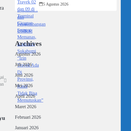
Sukabumi “Izin Trayek Ada Di Provinsi,
5 Agustus 2026
Kami Tidak Bisa Memutuskan”
ra
Archives
Agustus 2026
Juli 2026
Juni 2026
ai
an
Mei 2026
April 2026
Maret 2026
Februari 2026
yu
Januari 2026