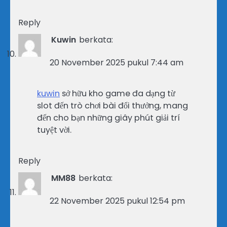
Reply
Kuwin
berkata:
20 November 2025 pukul 7:44 am
kuwin
sở hữu kho game đa dạng từ
slot đến trò chơi bài đổi thưởng, mang
đến cho bạn những giây phút giải trí
tuyệt vời.
Reply
MM88
berkata:
22 November 2025 pukul 12:54 pm