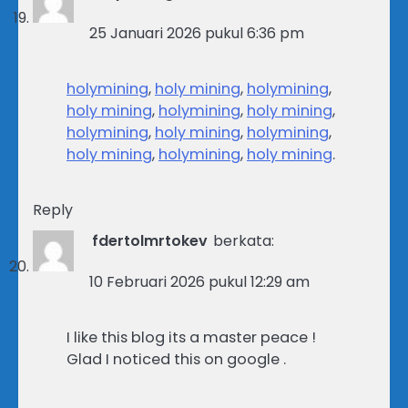
25 Januari 2026 pukul 6:36 pm
holymining
,
holy mining
,
holymining
,
holy mining
,
holymining
,
holy mining
,
holymining
,
holy mining
,
holymining
,
holy mining
,
holymining
,
holy mining
.
Reply
fdertolmrtokev
berkata:
10 Februari 2026 pukul 12:29 am
I like this blog its a master peace !
Glad I noticed this on google .