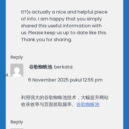
It?¦s actually a nice and helpful piece
of info. I am happy that you simply
shared this useful information with
us. Please keep us up to date like this.
Thank you for sharing.
Reply
谷歌蜘蛛池
berkata:
6 November 2025 pukul 12:55 pm
利用强大的谷歌蜘蛛池技术，大幅提升网站
收录效率与页面抓取频率。
谷歌蜘蛛池
Reply