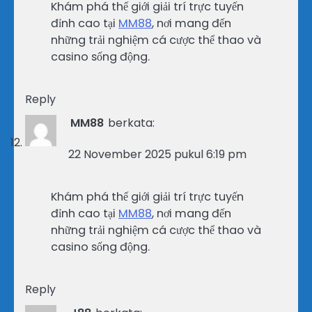
Khám phá thế giới giải trí trực tuyến
đỉnh cao tại
MM88
, nơi mang đến
những trải nghiệm cá cược thể thao và
casino sống động.
Reply
MM88
berkata:
22 November 2025 pukul 6:19 pm
Khám phá thế giới giải trí trực tuyến
đỉnh cao tại
MM88
, nơi mang đến
những trải nghiệm cá cược thể thao và
casino sống động.
Reply