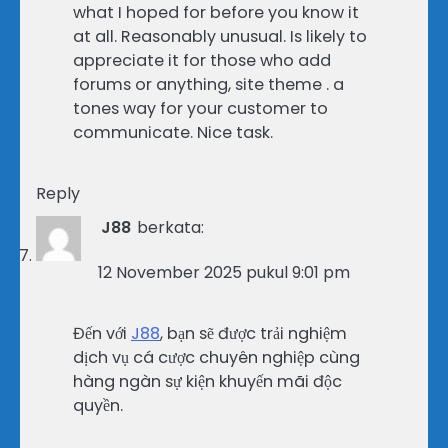
what I hoped for before you know it
at all. Reasonably unusual. Is likely to
appreciate it for those who add
forums or anything, site theme . a
tones way for your customer to
communicate. Nice task.
Reply
J88
berkata:
12 November 2025 pukul 9:01 pm
Đến với
J88
, bạn sẽ được trải nghiệm
dịch vụ cá cược chuyên nghiệp cùng
hàng ngàn sự kiện khuyến mãi độc
quyền.