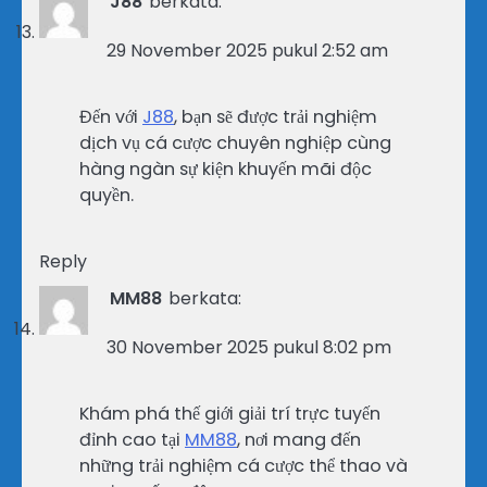
J88
berkata:
29 November 2025 pukul 2:52 am
Đến với
J88
, bạn sẽ được trải nghiệm
dịch vụ cá cược chuyên nghiệp cùng
hàng ngàn sự kiện khuyến mãi độc
quyền.
Reply
MM88
berkata:
30 November 2025 pukul 8:02 pm
Khám phá thế giới giải trí trực tuyến
đỉnh cao tại
MM88
, nơi mang đến
những trải nghiệm cá cược thể thao và