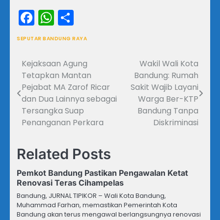
Facebook
WhatsApp
Share
SEPUTAR BANDUNG RAYA
Kejaksaan Agung
Wakil Wali Kota
Navigasi
Tetapkan Mantan
Bandung: Rumah
pos
Pejabat MA Zarof Ricar
Sakit Wajib Layani
dan Dua Lainnya sebagai
Warga Ber-KTP
Tersangka Suap
Bandung Tanpa
Penanganan Perkara
Diskriminasi
Related Posts
Pemkot Bandung Pastikan Pengawalan Ketat
Renovasi Teras Cihampelas
Bandung, JURNAL TIPIKOR – Wali Kota Bandung,
Muhammad Farhan, memastikan Pemerintah Kota
Bandung akan terus mengawal berlangsungnya renovasi