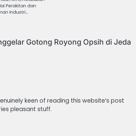
ai Perakitan dan
an Industri…
book
atsApp
Share
ggelar Gotong Royong Opsih di Jeda
 genuinely keen of reading this website’s post
ies pleasant stuff.