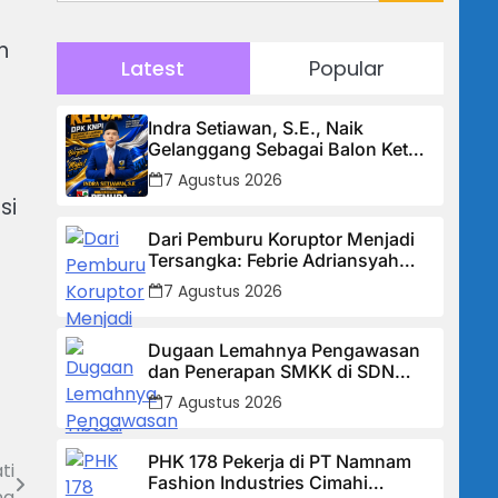
n
Latest
Popular
Indra Setiawan, S.E., Naik
Gelanggang Sebagai Balon Ketua
DPK KNPI Kecamatan Ciambar
7 Agustus 2026
si
Dari Pemburu Koruptor Menjadi
Tersangka: Febrie Adriansyah
Tiba di Kejagung Berborgol, Bawa
7 Agustus 2026
Map Biru dan Senyum Penuh
Teka-teki
Dugaan Lemahnya Pengawasan
dan Penerapan SMKK di SDN
Manggis, Ketua Komisi IV “Kami
7 Agustus 2026
Tidak Akan Segan Menindak”
PHK 178 Pekerja di PT Namnam
ti
Fashion Industries Cimahi
na