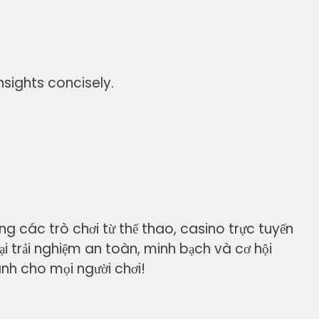
sights concisely.
ạng các trò chơi từ thể thao, casino trực tuyến
 trải nghiệm an toàn, minh bạch và cơ hội
ành cho mọi người chơi!