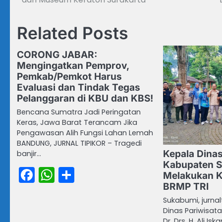
pos
Related Posts
CORONG JABAR:
Mengingatkan Pemprov,
Pemkab/Pemkot Harus
Evaluasi dan Tindak Tegas
Pelanggaran di KBU dan KBS!
Bencana Sumatra Jadi Peringatan
Keras, Jawa Barat Terancam Jika
Pengawasan Alih Fungsi Lahan Lemah
BANDUNG, JURNAL TIPIKOR – Tragedi
Kepala Dinas
banjir…
Kabupaten 
Facebook
WhatsApp
Share
Melakukan K
BRMP TRI
Sukabumi, jurnal
Dinas Pariwisat
Dr. Drs. H. Ali I