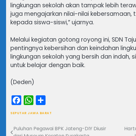
lingkungan sekolah akan tampak lebih teraw
juga mengajarkan nilai-nilai kebersamaan,
kepada siswa-siswi,” ujarnya.
Melalui kegiatan gotong royong ini, SDN Ta
pentingnya kebersihan dan keindahan lingk
lingkungan sekolah yang bersih dan indah,
untuk belajar dengan baik.
(Deden)
Facebook
WhatsApp
Share
SEPUTAR JAWA BARAT
Puluhan Pegawai BPK Jateng-DIY Diusir
Hart
Navigasi
dari Museum Keraton Surakarta