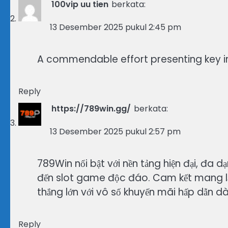
100vip uu tien
berkata:
13 Desember 2025 pukul 2:45 pm
A commendable effort presenting key in
Reply
https://789win.gg/
berkata:
13 Desember 2025 pukul 2:57 pm
789Win nổi bật với nền tảng hiện đại, đa d
đến slot game độc đáo. Cam kết mang lại
thắng lớn với vô số khuyến mãi hấp dẫn d
Reply