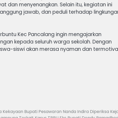
at dan menyenangkan. Selain itu, kegiatan ini
 tanggung jawab, dan peduli terhadap lingkunga
jurbuntu Kec Pancalang ingin mengajarkan
ungan kepada seluruh warga sekolah. Dengan
 siswa-siswi akan merasa nyaman dan termotiva
a Kekayaan Bupati Pesawaran Nanda Indira Diperiksa Keja
Lampung Terkait Kasus TPPU Eks Bupati Dendy Ramadho