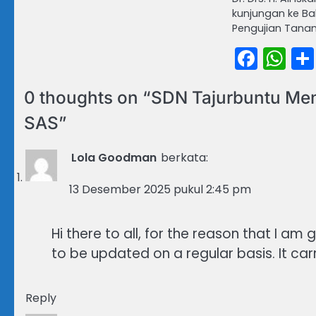
kunjungan ke Bal
Pengujian Tanam
Face
Wh
0 thoughts on “
SDN Tajurbuntu Men
SAS
”
Lola Goodman
berkata:
13 Desember 2025 pukul 2:45 pm
Hi there to all, for the reason that I am
to be updated on a regular basis. It carr
Reply