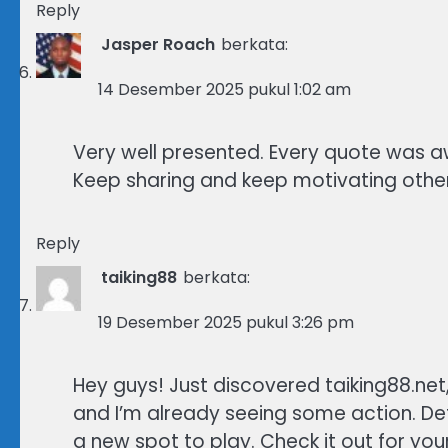
Reply
Jasper Roach
berkata:
14 Desember 2025 pukul 1:02 am
Very well presented. Every quote was a
Keep sharing and keep motivating other
Reply
taiking88
berkata:
19 Desember 2025 pukul 3:26 pm
Hey guys! Just discovered taiking88.net, 
and I’m already seeing some action. Defi
a new spot to play. Check it out for you