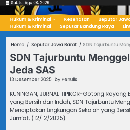
Skip
Sabtu, Agu 08, 2026
to
content
Hukum & Kriminal
Kesehatan
Seputar Jawa
Hukum & Kriminal
Seputar Bandung Raya
Li
Home
Seputar Jawa Barat
SDN Tajurbuntu Men
SDN Tajurbuntu Menggel
Jeda SAS
13 Desember 2025
by
Penulis
KUNINGAN, JURNAL TIPIKOR-Gotong Royong 
yang Bersih dan Indah, SDN Tajurbuntu Me
Menciptakan Lingkungan Sekolah yang Bersi
Jum’at, (12/12/2025)