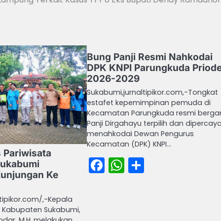
Bung Panji Resmi Nahkodai
DPK KNPI Parungkuda Priod
2026-2029
Sukabumi,jurnaltipikor.com,-Tongkat
estafet kepemimpinan pemuda di
Kecamatan Parungkuda resmi bergan
Panji Dirgahayu terpilih dan dipercay
menahkodai Dewan Pengurus
Kecamatan (DPK) KNPI…
 Pariwisata
Facebook
WhatsApp
Share
Sukabumi
unjungan Ke
tipikor.com/,-Kepala
a Kabupaten Sukabumi,
skandar, M.H.,melakukan