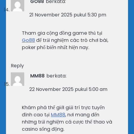
GO88
berkata:
21 November 2025 pukul 5:30 pm
Tham gia cộng đồng game thủ tại
Go88
để trải nghiệm các trò chơi bài,
poker phổ biến nhất hiện nay.
Reply
MM88
berkata:
22 November 2025 pukul 5:00 am
Khám phá thế giới giải trí trực tuyến
đỉnh cao tại
MM88
, nơi mang đến
những trải nghiệm cá cược thể thao và
casino sống động.