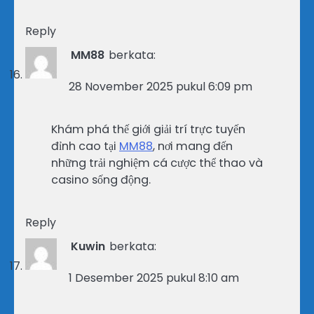
Reply
MM88
berkata:
28 November 2025 pukul 6:09 pm
Khám phá thế giới giải trí trực tuyến
đỉnh cao tại
MM88
, nơi mang đến
những trải nghiệm cá cược thể thao và
casino sống động.
Reply
Kuwin
berkata:
1 Desember 2025 pukul 8:10 am