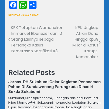
Facebook
WhatsApp
Share
SEPUTAR JAWA BARAT
KPK Tetapkan Wamenaker
KPK Ungkap
Navigasi
Immanuel Ebenezer dan 10
Aliran Dana
pos
Orang Lainnya sebagai
Hingga Rp69
Tersangka Kasus
Miliar di Kasus
Pemerasan Sertifikasi K3
Korupsi
Kemenaker
Related Posts
Jarnas-PH Sukabumi Gelar Kegiatan Penanaman
Pohon Di Sundawenang Parungkuda Dihadiri
Sekda Sukabumi
Sukabumi,jurnaltipikor.com/,-Jaringan Nasional Pemuda
Hijau (Jarnas-PH) Sukabumi menggelar kegiatan Gerakan
Hijau Bersama "Penanaman Pohon Untuk Lingkungan