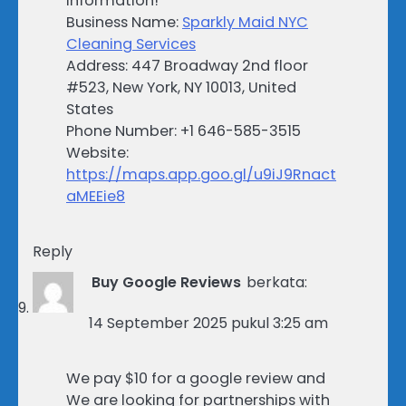
information!
Business Name:
Sparkly Maid NYC
Cleaning Services
Address: 447 Broadway 2nd floor
#523, New York, NY 10013, United
States
Phone Number: +1 646-585-3515
Website:
https://maps.app.goo.gl/u9iJ9Rnact
aMEEie8
Reply
Buy Google Reviews
berkata:
14 September 2025 pukul 3:25 am
We pay $10 for a google review and
We are looking for partnerships with