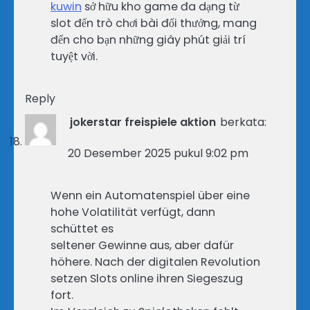
kuwin
sở hữu kho game đa dạng từ
slot đến trò chơi bài đổi thưởng, mang
đến cho bạn những giây phút giải trí
tuyệt vời.
Reply
jokerstar freispiele aktion
berkata:
20 Desember 2025 pukul 9:02 pm
Wenn ein Automatenspiel über eine
hohe Volatilität verfügt, dann
schüttet es
seltener Gewinne aus, aber dafür
höhere. Nach der digitalen Revolution
setzen Slots online ihren Siegeszug
fort.