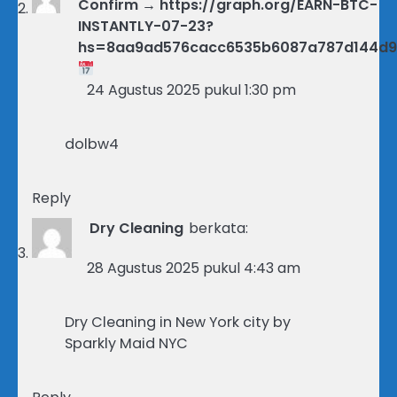
Confirm → https://graph.org/EARN-BTC-
INSTANTLY-07-23?
hs=8aa9ad576cacc6535b6087a787d144d
24 Agustus 2025 pukul 1:30 pm
dolbw4
Reply
Dry Cleaning
berkata:
28 Agustus 2025 pukul 4:43 am
Dry Cleaning in New York city by
Sparkly Maid NYC