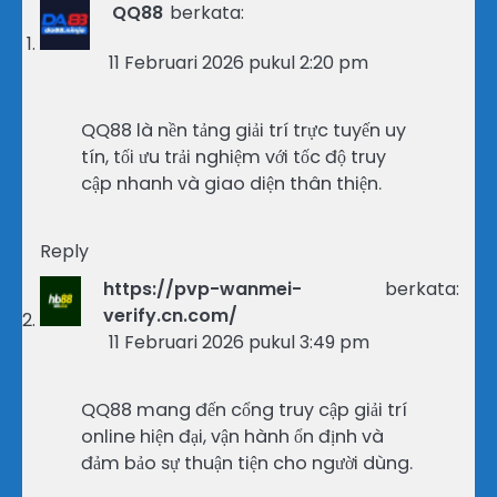
QQ88
berkata:
11 Februari 2026 pukul 2:20 pm
QQ88 là nền tảng giải trí trực tuyến uy
tín, tối ưu trải nghiệm với tốc độ truy
cập nhanh và giao diện thân thiện.
Reply
https://pvp-wanmei-
berkata:
verify.cn.com/
11 Februari 2026 pukul 3:49 pm
QQ88 mang đến cổng truy cập giải trí
online hiện đại, vận hành ổn định và
đảm bảo sự thuận tiện cho người dùng.