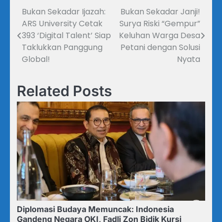
Bukan Sekadar Ijazah:
Bukan Sekadar Janji!
Navigasi
ARS University Cetak
Surya Riski “Gempur”
pos
393 ‘Digital Talent’ Siap
Keluhan Warga Desa
Taklukkan Panggung
Petani dengan Solusi
Global!
Nyata
Related Posts
Diplomasi Budaya Memuncak: Indonesia
Gandeng Negara OKI, Fadli Zon Bidik Kursi