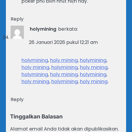
poker phổ biến nhất hiện nay.
Reply
holymining
berkata:
26 Januari 2026 pukul 12:21 am
holymining
,
holy mining
,
holymining
,
holy mining
,
holymining
,
holy mining
,
holymining
,
holy mining
,
holymining
,
holy mining
,
holymining
,
holy mining
.
Reply
Tinggalkan Balasan
Alamat email Anda tidak akan dipublikasikan.