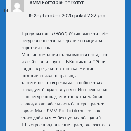
SMM Portable
berkata:
19 September 2025 pukul 2:32 pm
Продвижение в Google: как вывести веб-
ресурс и соцсети на верхние позиции за
короткий срок
Многие компании сталкиваются с тем, что
их сайты или группы ВКонтакте и TG не
видны в результатах поиска. Низкие
позиции снижают трафик, а
таргетированная реклама в сообществах
расходует бюджет впустую. Но представьте:
ваш ресурс попадает в топ в кратчайшие
сроки, а кликабельность баннеров растет
вдвое. Мы в SMM Portable знаем, как
этого добиться — без пустых обещаний.
1. Быстрое продвижение: траст, включение в