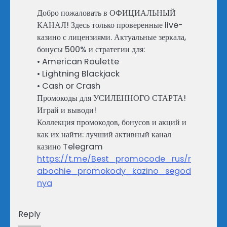
Добро пожаловать в ОФИЦИАЛЬНЫЙ
КАНАЛ! Здесь только проверенные live-
казино с лицензиями. Актуальные зеркала,
бонусы 500% и стратегии для:
• American Roulette
• Lightning Blackjack
• Cash or Crash
Промокоды для УСИЛЕННОГО СТАРТА!
Играй и выводи!
Коллекция промокодов, бонусов и акций и
как их найти: лучший активный канал
казино Telegram
https://t.me/Best_promocode_rus/r
abochie_promokody_kazino_segod
nya
Reply