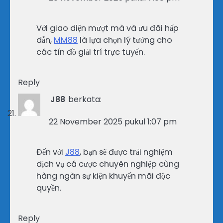
Với giao diện mượt mà và ưu đãi hấp
dẫn,
MM88
là lựa chọn lý tưởng cho
các tín đồ giải trí trực tuyến.
Reply
J88
berkata:
22 November 2025 pukul 1:07 pm
Đến với
J88
, bạn sẽ được trải nghiệm
dịch vụ cá cược chuyên nghiệp cùng
hàng ngàn sự kiện khuyến mãi độc
quyền.
Reply