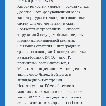
поиск и работа с CTR
Авторитетность и каналов — основа успеха
Доверие — это «репутационный балл»
вашего ресурса с точки зрения поисковых
систем. Для его увеличения нужны:
Соответствие требованиям — скорость
загрузки до 3 секунд, мобильная версия,
минимизация навязчивой рекламы.
Ссылочная стратегия — интеграция на
трастовых площадках (экспертные статьи
на платформах с DR 50+ дают 15-
процентный рост к авторитету).
Мониторинг индексации — еженедельная
анализ через Яндекс.Вебмастер и
ликвидация битых страниц.
История успеха: TG-сообщество о
криптовалютах вышел в топ по запросу
«цена Bitcoin» благодаря размещению
серии экспертных обзоров на Forbes.ru.