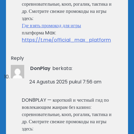
соревновательные, кооп, рогалик, тактика и
др. Смотрите свежие промокоды на игры
здесь:
Где взять промокод для игры
платформа Max:
https://t.me/official_max_platform
Reply
DonPlay
berkata:
24 Agustus 2025 pukul 7:56 am
DON8PLAY — короткий и честный гид по
вовлекающим жанрам без казино:
соревновательные, кооп, рогалик, тактика и
др. Смотрите свежие промокоды на игры
здесь: