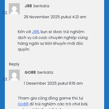
J88
berkata:
29 November 2025 pukul 4:21 am
Đến với
J88
, bạn sẽ được trải nghiệm
dịch vụ cá cược chuyên nghiệp cùng
hàng ngàn sự kiện khuyến mãi độc
quyền.
Reply
GO88
berkata:
1 Desember 2025 pukul 9:16 am
Tham gia cộng đồng game thủ tại
Go88
để trải nghiệm các trò chơi bài,