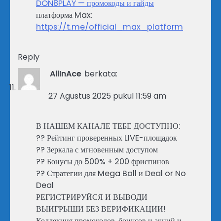
DON8PLAY — промокоды и гайды
платформа Max:
https://t.me/official_max_platform
Reply
AllInAce
berkata:
27 Agustus 2025 pukul 11:59 am
В НАШЕМ КАНАЛЕ ТЕБЕ ДОСТУПНО:
?? Рейтинг проверенных LIVE-площадок
?? Зеркала с мгновенным доступом
?? Бонусы до 500% + 200 фриспинов
?? Стратегии для Mega Ball и Deal or No
Deal
РЕГИСТРИРУЙСЯ И ВЫВОДИ
ВЫИГРЫШИ БЕЗ ВЕРИФИКАЦИИ!
Коллекция промокодов, бонусов и акций и