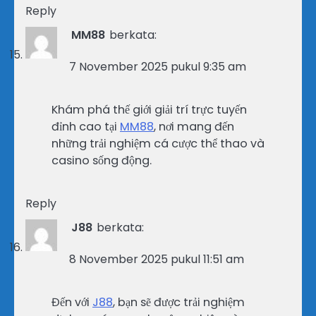
Reply
MM88
berkata:
7 November 2025 pukul 9:35 am
Khám phá thế giới giải trí trực tuyến
đỉnh cao tại
MM88
, nơi mang đến
những trải nghiệm cá cược thể thao và
casino sống động.
Reply
J88
berkata:
8 November 2025 pukul 11:51 am
Đến với
J88
, bạn sẽ được trải nghiệm