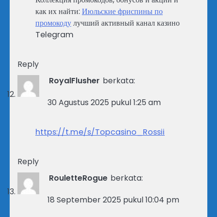
как их найти:
Июльские фриспины по
промокоду
лучший активный канал казино
Telegram
Reply
RoyalFlusher
berkata:
30 Agustus 2025 pukul 1:25 am
https://t.me/s/Topcasino_Rossii
Reply
RouletteRogue
berkata:
18 September 2025 pukul 10:04 pm