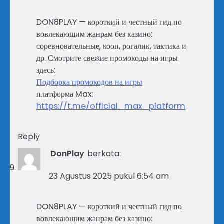
DON8PLAY — короткий и честный гид по
вовлекающим жанрам без казино:
соревновательные, кооп, рогалик, тактика и
др. Смотрите свежие промокоды на игры
здесь:
Подборка промокодов на игры
платформа Max:
https://t.me/official_max_platform
Reply
DonPlay
berkata:
23 Agustus 2025 pukul 6:54 am
DON8PLAY — короткий и честный гид по
вовлекающим жанрам без казино: