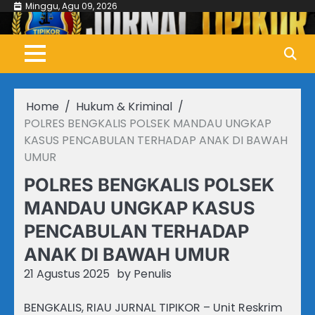
Skip
Minggu, Agu 09, 2026
to
content
Home
Hukum & Kriminal
POLRES BENGKALIS POLSEK MANDAU UNGKAP
KASUS PENCABULAN TERHADAP ANAK DI BAWAH
UMUR
POLRES BENGKALIS POLSEK
MANDAU UNGKAP KASUS
PENCABULAN TERHADAP
ANAK DI BAWAH UMUR
21 Agustus 2025
by
Penulis
BENGKALIS, RIAU JURNAL TIPIKOR – Unit Reskrim