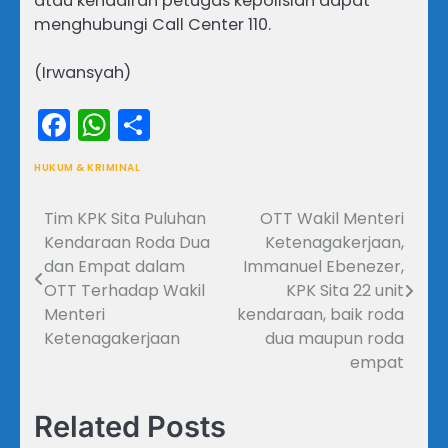
atau kehadiran petugas kepolisian dapat
menghubungi Call Center 110.
(Irwansyah)
Facebook
WhatsApp
Share
HUKUM & KRIMINAL
Tim KPK Sita Puluhan
OTT Wakil Menteri
Navigasi
Kendaraan Roda Dua
Ketenagakerjaan,
pos
dan Empat dalam
Immanuel Ebenezer,
OTT Terhadap Wakil
KPK Sita 22 unit
Menteri
kendaraan, baik roda
Ketenagakerjaan
dua maupun roda
empat
Related Posts