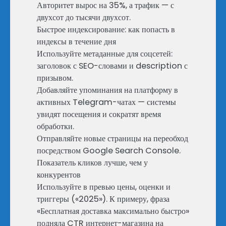
Авторитет вырос на 35%, а трафик — с
двухсот до тысячи двухсот.
Быстрое индексирование: как попасть в
индексы в течение дня
Используйте метаданные для соцсетей:
заголовок с SEO-словами и description с
призывом.
Добавляйте упоминания на платформу в
активных Telegram-чатах — системы
увидят посещения и сократят время
обработки.
Отправляйте новые страницы на переобход
посредством Google Search Console.
Показатель кликов лучше, чем у
конкурентов
Используйте в превью цены, оценки и
триггеры («2025»). К примеру, фраза
«Бесплатная доставка максимально быстро»
подняла CTR интернет-магазина на