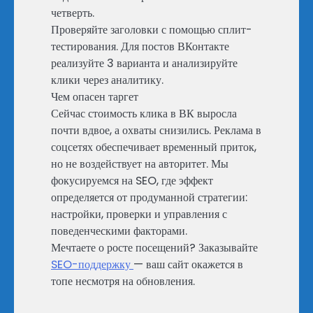
четверть.
Проверяйте заголовки с помощью сплит-
тестирования. Для постов ВКонтакте
реализуйте 3 варианта и анализируйте
клики через аналитику.
Чем опасен таргет
Сейчас стоимость клика в ВК выросла
почти вдвое, а охваты снизились. Реклама в
соцсетях обеспечивает временный приток,
но не воздействует на авторитет. Мы
фокусируемся на SEO, где эффект
определяется от продуманной стратегии:
настройки, проверки и управления с
поведенческими факторами.
Мечтаете о росте посещений? Заказывайте
SEO-поддержку
— ваш сайт окажется в
топе несмотря на обновления.