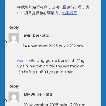
搭载智能站群程序，自动化搭建与管理，为
SEO项目提供核心驱动力。
站群程序
Reply
iwin
berkata:
14 November 2025 pukul 2:12 am
iwin
– nền tảng game bài đổi thưởng
uy tín, nơi bạn có thể thử vận may và
tận hưởng nhiều tựa game hấp
Reply
MM88
berkata:
20 November 2025 pukul 7:08 pm