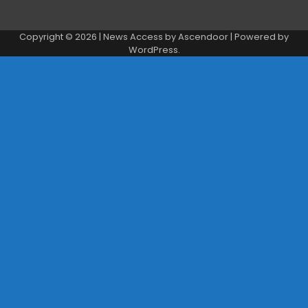
Copyright © 2026
| News Access by
Ascendoor
| Powered by
WordPress
.