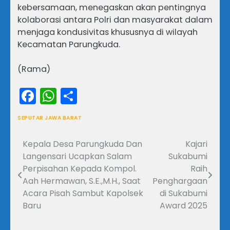
kebersamaan, menegaskan akan pentingnya
kolaborasi antara Polri dan masyarakat dalam
menjaga kondusivitas khususnya di wilayah
Kecamatan Parungkuda.
(Rama)
Facebook
WhatsApp
Share
SEPUTAR JAWA BARAT
Kepala Desa Parungkuda Dan
Kajari
Navigasi
Langensari Ucapkan Salam
Sukabumi
pos
Perpisahan Kepada Kompol.
Raih
Aah Hermawan, S.E.,M.H., Saat
Penghargaan
Acara Pisah Sambut Kapolsek
di Sukabumi
Baru
Award 2025