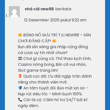
nhà cái new88
berkata:
12 Desember 2025 pukul 9:22 am
BÙNG NỔ GIẢI TRÍ TẠI NEW88 – SÂN
CHƠI ĐẲNG CẤP!
Bạn đã sẵn sàng gia nhập cộng đồng
cá cược uy tín nhất chưa?
Chơi gì cũng có: Thể thao kịch tính,
Casino nóng bỏng, Bắn cá vui nhộn,
Slot game trúng lớn!
Quà cực đã: Ưu đãi ngập tràn dành
riêng cho thành viên mới.
An tâm tuyệt đối: Bảo mật xịn sò –
Nạp rút siêu tốc – Minh bạch 100%.
Cần là có: CSKH hỗ trợ 24/7 bất kể
ngày đêm.