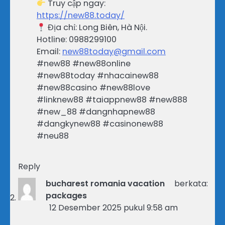
Truy cập ngay:
https://new88.today/
Địa chỉ: Long Biên, Hà Nội.
Hotline: 0988299100
Email:
new88today@gmail.com
#new88 #new88online
#new88today #nhacainew88
#new88casino #new88love
#linknew88 #taiappnew88 #new888
#new_88 #dangnhapnew88
#dangkynew88 #casinonew88
#neu88
Reply
bucharest romania vacation
berkata:
packages
12 Desember 2025 pukul 9:58 am