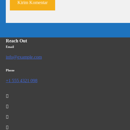
Reach Out
Email
info@example.com
Phone
+1 555 4321 098