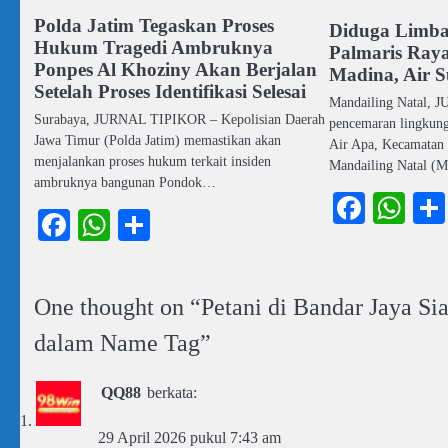
Polda Jatim Tegaskan Proses
Diduga Limb
Hukum Tragedi Ambruknya
Palmaris Ray
Ponpes Al Khoziny Akan Berjalan
Madina, Air 
Setelah Proses Identifikasi Selesai
Mandailing Natal,
Surabaya, JURNAL TIPIKOR – Kepolisian Daerah
pencemaran lingkung
Jawa Timur (Polda Jatim) memastikan akan
Air Apa, Kecamatan
menjalankan proses hukum terkait insiden
Mandailing Natal (
ambruknya bangunan Pondok…
Faceb
Wh
Facebook
WhatsApp
Share
One thought on “
Petani di Bandar Jaya Si
dalam Name Tag
”
QQ88
berkata:
29 April 2026 pukul 7:43 am