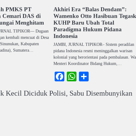
ah PMKS PT
Akhiri Era “Balas Dendam”:
a Cemari DAS di
Wamenko Otto Hasibuan Tegas
Sungai Menghitam
KUHP Baru Ubah Total
Paradigma Hukum Pidana
 JURNAL TIPIKOR— Dugaan
Indonesia
an kembali mencuat di Desa
 Sinunukan, Kabupaten
JAMBI, JURNAL TIPIKOR– Sistem peradilan
Madina), Sumatera…
pidana Indonesia resmi meninggalkan warisan
kolonial yang berorientasi pada pembalasan. Wa
ook
atsApp
Share
Menteri Koordinator Bidang Hukum,…
Facebook
WhatsApp
Share
ak Kecil Diciduk Polisi, Sabu Disembunyikan