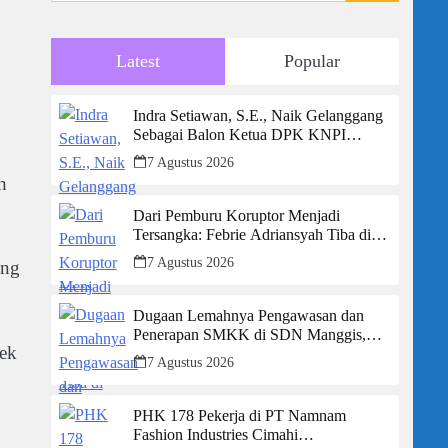
Latest
Popular
Indra Setiawan, S.E., Naik Gelanggang
Sebagai Balon Ketua DPK KNPI
Kecamatan Ciambar
7 Agustus 2026
h
Dari Pemburu Koruptor Menjadi
Tersangka: Febrie Adriansyah Tiba di
Kejagung Berborgol, Bawa Map Biru
7 Agustus 2026
ang
dan Senyum Penuh Teka-teki
Dugaan Lemahnya Pengawasan dan
Penerapan SMKK di SDN Manggis,
sek
Ketua Komisi IV “Kami Tidak Akan
7 Agustus 2026
Segan Menindak”
PHK 178 Pekerja di PT Namnam
Fashion Industries Cimahi