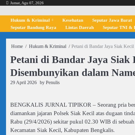
Skip
Jumat, Agu 07, 2026
to
content
Hukum & Kriminal
Kesehatan
Seputar Jawa Barat
Seputar Bandung Raya
Lintas Daerah
Seputar TNI & P
Home
Hukum & Kriminal
Petani di Bandar Jaya Siak Keci
Petani di Bandar Jaya Siak K
Disembunyikan dalam Name
29 April 2026
by
Penulis
BENGKALIS JURNAL TIPIKOR – Seorang pria berinisia
diamankan jajaran Polsek Siak Kecil atas dugaan tind
Rabu (29/4/2026) sekitar pukul 02.30 WIB di sebuah
Kecamatan Siak Kecil, Kabupaten Bengkalis.