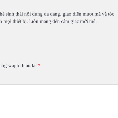
i hệ sinh thái nội dung đa dạng, giao diện mượt mà và tốc
ên mọi thiết bị, luôn mang đến cảm giác mới mẻ.
ang wajib ditandai
*