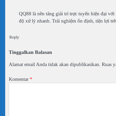
QQ88 là nền tảng giải trí trực tuyến hiện đại vớ
độ xử lý nhanh. Trải nghiệm ổn định, tiện lợi tr
Reply
Tinggalkan Balasan
Alamat email Anda tidak akan dipublikasikan.
Ruas y
Komentar
*