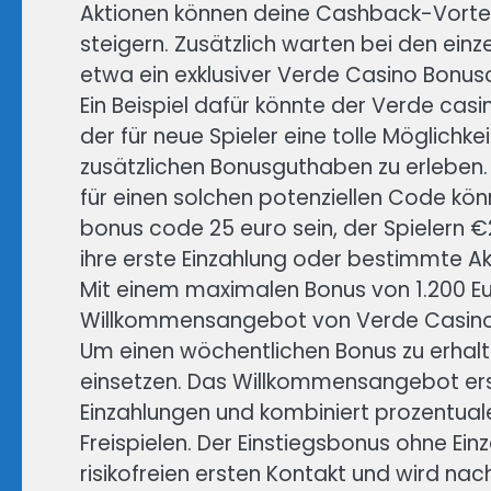
Aktionen können deine Cashback-Vortei
steigern. Zusätzlich warten bei den ein
etwa ein exklusiver Verde Casino Bonus
Ein Beispiel dafür könnte der Verde cas
der für neue Spieler eine tolle Möglichke
zusätzlichen Bonusguthaben zu erleben. E
für einen solchen potenziellen Code kö
bonus code 25 euro sein, der Spielern 
ihre erste Einzahlung oder bestimmte Ak
Mit einem maximalen Bonus von 1.200 Eur
Willkommensangebot von Verde Casino 
Um einen wöchentlichen Bonus zu erhalt
einsetzen. Das Willkommensangebot erst
Einzahlungen und kombiniert prozentual
Freispielen. Der Einstiegsbonus ohne Ein
risikofreien ersten Kontakt und wird nach