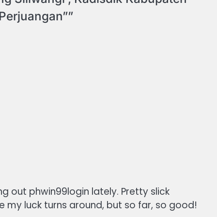
 Perjuangan”
”
ng out phwin99login lately. Pretty slick
pe my luck turns around, but so far, so good!