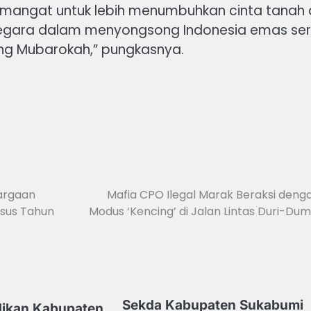
semangat untuk lebih menumbuhkan cinta tanah 
egara dalam menyongsong Indonesia emas ser
g Mubarokah,” pungkasnya.
argaan
Mafia CPO Ilegal Marak Beraksi deng
usus Tahun
Modus ‘Kencing’ di Jalan Lintas Duri-Dum
Sekda Kabupaten Sukabumi
dikan Kabupaten