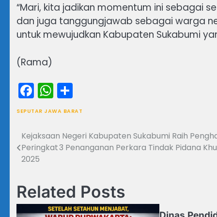
“Mari, kita jadikan momentum ini sebagai 
dan juga tanggungjawab sebagai warga n
untuk mewujudkan Kabupaten Sukabumi yan
(Rama)
Facebook
WhatsApp
Share
SEPUTAR JAWA BARAT
Kejaksaan Negeri Kabupaten Sukabumi Raih Pengh
Navigasi
Peringkat 3 Penanganan Perkara Tindak Pidana Kh
pos
2025
Related Posts
Dinas Pendi