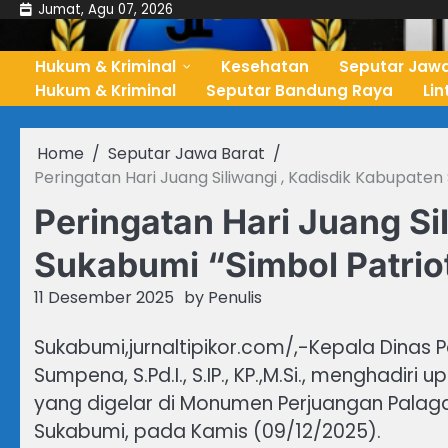
Skip
Jumat, Agu 07, 2026
to
content
Hukum & Kriminal
Kesehatan
Seputar Jawa
Hukum & Kriminal
Seputar Bandung Raya
Li
Home
Seputar Jawa Barat
Peringatan Hari Juang Siliwangi , Kadisdik Kabupate
Peringatan Hari Juang Si
Sukabumi “Simbol Patrio
11 Desember 2025
by
Penulis
Sukabumi,jurnaltipikor.com/,-Kepala Dinas
Sumpena, S.Pd.I., S.IP., KP.,M.Si., menghadir
yang digelar di Monumen Perjuangan Palag
Sukabumi, pada Kamis (09/12/2025).