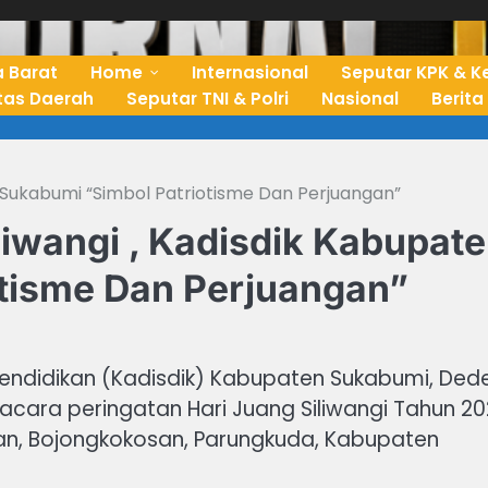
 Barat
Home
Internasional
Seputar KPK & K
ntas Daerah
Seputar TNI & Polri
Nasional
Berita
n Sukabumi “Simbol Patriotisme Dan Perjuangan”
liwangi , Kadisdik Kabupat
tisme Dan Perjuangan”
 Pendidikan (Kadisdik) Kabupaten Sukabumi, Ded
i upacara peringatan Hari Juang Siliwangi Tahun 2
an, Bojongkokosan, Parungkuda, Kabupaten