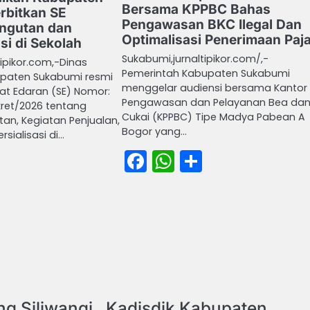
Bersama KPPBC Bahas
rbitkan SE
Pengawasan BKC Ilegal Dan
ngutan dan
Optimalisasi Penerimaan Paj
si di Sekolah
Sukabumi,jurnaltipikor.com/,-
ipikor.com,-Dinas
Pemerintah Kabupaten Sukabumi
upaten Sukabumi resmi
menggelar audiensi bersama Kantor
at Edaran (SE) Nomor:
Pengawasan dan Pelayanan Bea da
kret/2026 tentang
Cukai (KPPBC) Tipe Madya Pabean A
an, Kegiatan Penjualan,
Bogor yang…
rsialisasi di…
Facebook
WhatsApp
Share
book
atsApp
Share
ng Siliwangi , Kadisdik Kabupaten