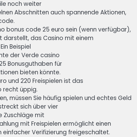
le noch weiter
zelnen Abschnitten auch spannende Aktionen,
code.
ino bonus code 25 euro sein (wenn verfügbar),
it darstellt, das Casino mit einem
in Beispiel
nnte der Verde casino
€25 Bonusguthaben für
tionen bieten könnte.
o und 220 Freispielen ist das
recht üppig.
en, müssen Sie häufig spielen und echtes Geld
reckt sich über vier
e Zuschläge mit
zahlung mit Freispielen ermöglicht einen
 einfacher Verifizierung freigeschaltet.