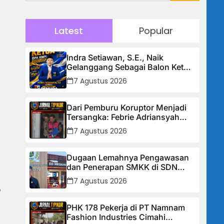
Latest
Popular
Indra Setiawan, S.E., Naik
Gelanggang Sebagai Balon Ketua
DPK KNPI Kecamatan Ciambar
7 Agustus 2026
Dari Pemburu Koruptor Menjadi
Tersangka: Febrie Adriansyah
Tiba di Kejagung Berborgol, Bawa
7 Agustus 2026
Map Biru dan Senyum Penuh
Teka-teki
Dugaan Lemahnya Pengawasan
dan Penerapan SMKK di SDN
Manggis, Ketua Komisi IV “Kami
7 Agustus 2026
Tidak Akan Segan Menindak”
b
PHK 178 Pekerja di PT Namnam
Fashion Industries Cimahi