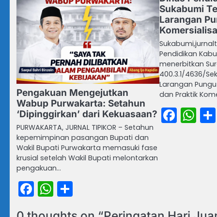
Sukabumi Te
Larangan Pu
Komersialisa
Sukabumi,jurnalt
Pendidikan Kab
menerbitkan Sur
400.3.1/4636/Se
Larangan Pungut
Pengakuan Mengejutkan
dan Praktik Kome
Wabup Purwakarta: Setahun
Face
Wh
‘Dipinggirkan’ dari Kekuasaan?
PURWAKARTA, JURNAL TIPIKOR – Setahun
kepemimpinan pasangan Bupati dan
Wakil Bupati Purwakarta memasuki fase
krusial setelah Wakil Bupati melontarkan
pengakuan…
Facebook
WhatsApp
Share
0 thoughts on “
Peringatan Hari Jua