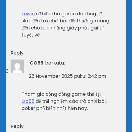
kuwin
sở hữu kho game đa dạng từ
slot đến trò chơi bài đổi thưởng, mang
đến cho bạn những giây phút giải trí
tuyệt vời.
Reply
GO88
berkata:
28 November 2025 pukul 2:42 pm
Tham gia cộng đồng game thủ tại
Go88
để trải nghiệm các trò chơi bài,
poker phổ biến nhất hiện nay.
Reply