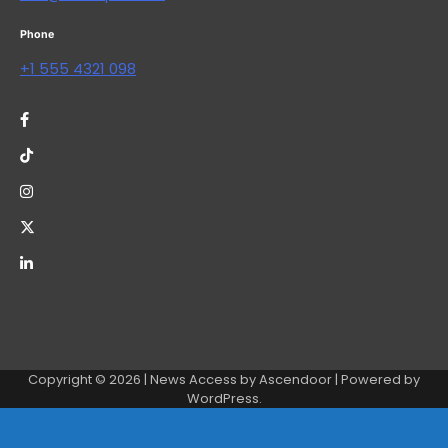
Phone
+1 555 4321 098
Copyright © 2026
| News Access by
Ascendoor
| Powered by
WordPress
.