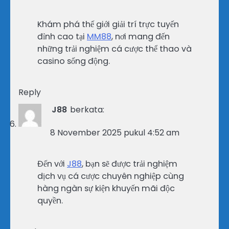
Khám phá thế giới giải trí trực tuyến
đỉnh cao tại
MM88
, nơi mang đến
những trải nghiệm cá cược thể thao và
casino sống động.
Reply
J88
berkata:
8 November 2025 pukul 4:52 am
Đến với
J88
, bạn sẽ được trải nghiệm
dịch vụ cá cược chuyên nghiệp cùng
hàng ngàn sự kiện khuyến mãi độc
quyền.