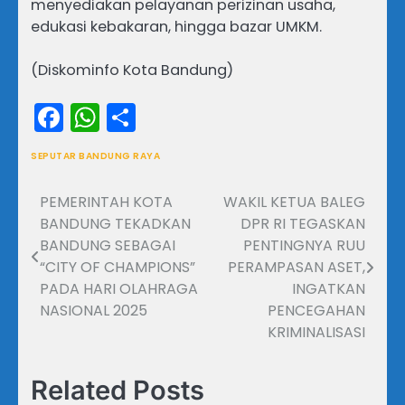
menyediakan pelayanan perizinan usaha,
edukasi kebakaran, hingga bazar UMKM.
(Diskominfo Kota Bandung)
Facebook
WhatsApp
Share
SEPUTAR BANDUNG RAYA
PEMERINTAH KOTA
WAKIL KETUA BALEG
Navigasi
BANDUNG TEKADKAN
DPR RI TEGASKAN
pos
BANDUNG SEBAGAI
PENTINGNYA RUU
“CITY OF CHAMPIONS”
PERAMPASAN ASET,
PADA HARI OLAHRAGA
INGATKAN
NASIONAL 2025
PENCEGAHAN
KRIMINALISASI
Related Posts