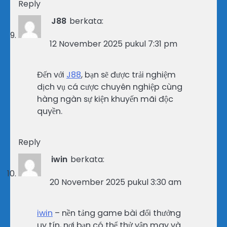
Reply
J88
berkata:
12 November 2025 pukul 7:31 pm
Đến với
J88
, bạn sẽ được trải nghiệm
dịch vụ cá cược chuyên nghiệp cùng
hàng ngàn sự kiện khuyến mãi độc
quyền.
Reply
iwin
berkata:
20 November 2025 pukul 3:30 am
iwin
– nền tảng game bài đổi thưởng
uy tín, nơi bạn có thể thử vận may và