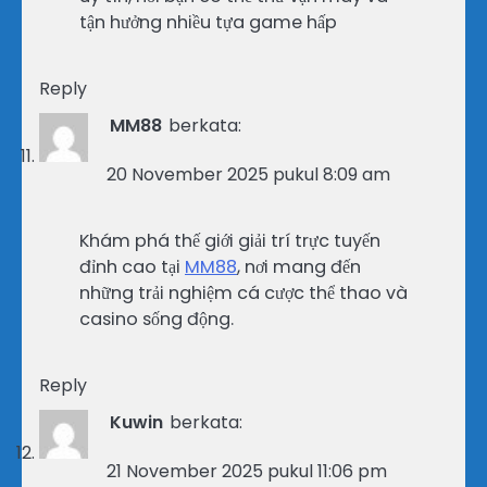
tận hưởng nhiều tựa game hấp
Reply
MM88
berkata:
20 November 2025 pukul 8:09 am
Khám phá thế giới giải trí trực tuyến
đỉnh cao tại
MM88
, nơi mang đến
những trải nghiệm cá cược thể thao và
casino sống động.
Reply
Kuwin
berkata:
21 November 2025 pukul 11:06 pm