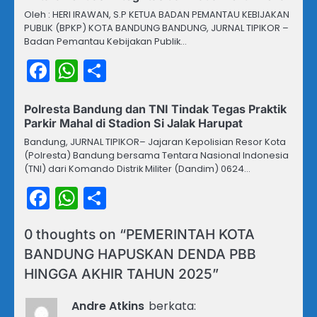
Oleh : HERI IRAWAN, S.P KETUA BADAN PEMANTAU KEBIJAKAN
PUBLIK (BPKP) KOTA BANDUNG BANDUNG, JURNAL TIPIKOR –
Badan Pemantau Kebijakan Publik…
Facebook
WhatsApp
Share
Polresta Bandung dan TNI Tindak Tegas Praktik
Parkir Mahal di Stadion Si Jalak Harupat
Bandung, JURNAL TIPIKOR– Jajaran Kepolisian Resor Kota
(Polresta) Bandung bersama Tentara Nasional Indonesia
(TNI) dari Komando Distrik Militer (Dandim) 0624…
Facebook
WhatsApp
Share
0 thoughts on “
PEMERINTAH KOTA
BANDUNG HAPUSKAN DENDA PBB
HINGGA AKHIR TAHUN 2025
”
Andre Atkins
berkata: