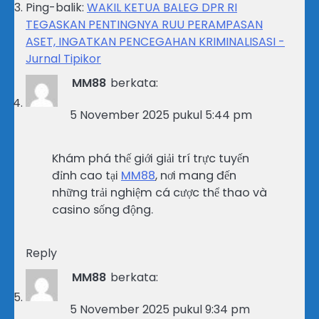
Ping-balik:
WAKIL KETUA BALEG DPR RI
TEGASKAN PENTINGNYA RUU PERAMPASAN
ASET, INGATKAN PENCEGAHAN KRIMINALISASI -
Jurnal Tipikor
MM88
berkata:
5 November 2025 pukul 5:44 pm
Khám phá thế giới giải trí trực tuyến
đỉnh cao tại
MM88
, nơi mang đến
những trải nghiệm cá cược thể thao và
casino sống động.
Reply
MM88
berkata:
5 November 2025 pukul 9:34 pm