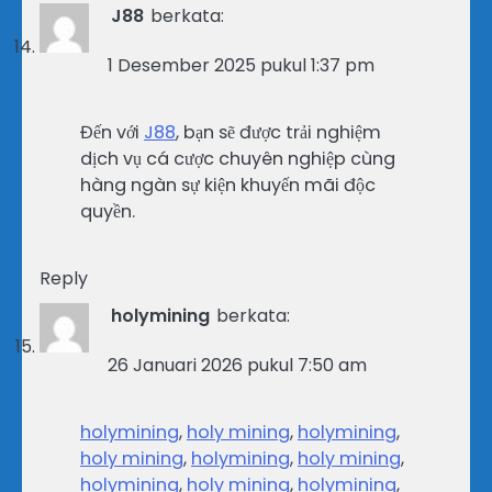
J88
berkata:
1 Desember 2025 pukul 1:37 pm
Đến với
J88
, bạn sẽ được trải nghiệm
dịch vụ cá cược chuyên nghiệp cùng
hàng ngàn sự kiện khuyến mãi độc
quyền.
Reply
holymining
berkata:
26 Januari 2026 pukul 7:50 am
holymining
,
holy mining
,
holymining
,
holy mining
,
holymining
,
holy mining
,
holymining
,
holy mining
,
holymining
,