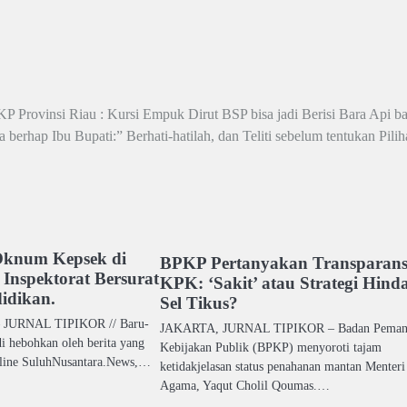
P Provinsi Riau : Kursi Empuk Dirut BSP bisa jadi Berisi Bara Api ba
 berhap Ibu Bupati:” Berhati-hatilah, dan Teliti sebelum tentukan Pili
Oknum Kepsek di
BPKP Pertanyakan Transparans
 Inspektorat Bersurat
KPK: ‘Sakit’ atau Strategi Hinda
idikan.
Sel Tikus?
 JURNAL TIPIKOR // Baru-
JAKARTA, JURNAL TIPIKOR – Badan Peman
di hebohkan oleh berita yang
Kebijakan Publik (BPKP) menyoroti tajam
nline SuluhNusantara.News,…
ketidakjelasan status penahanan mantan Menteri
Agama, Yaqut Cholil Qoumas.…
ook
atsApp
Share