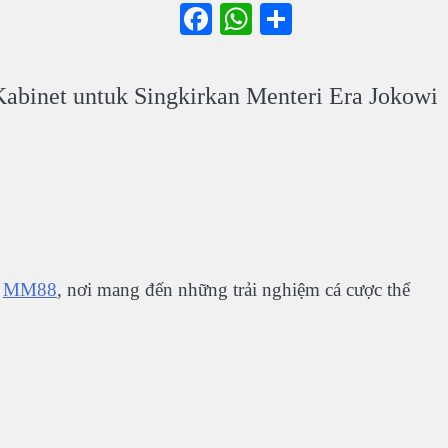
Facebook
WhatsApp
Share
Kabinet untuk Singkirkan Menteri Era Jokowi
i
MM88
, nơi mang đến những trải nghiệm cá cược thể