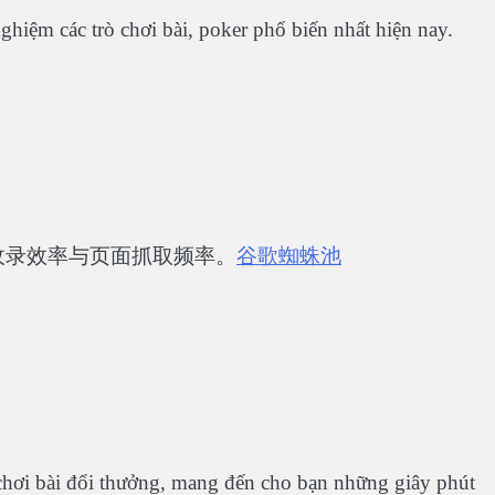
nghiệm các trò chơi bài, poker phổ biến nhất hiện nay.
收录效率与页面抓取频率。
谷歌蜘蛛池
chơi bài đổi thưởng, mang đến cho bạn những giây phút