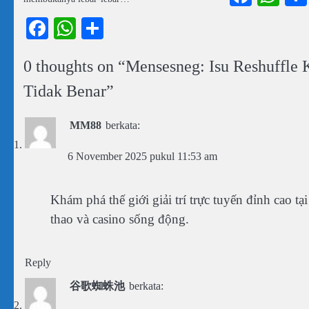
Facebook
WhatsApp
Share
0 thoughts on “
Mensesneg: Isu Reshuffle 
Tidak Benar
”
MM88
berkata:
6 November 2025 pukul 11:53 am
Khám phá thế giới giải trí trực tuyến đỉnh cao tạ
thao và casino sống động.
Reply
谷歌蜘蛛池
berkata: