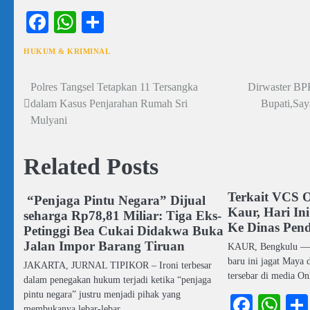
Facebook
WhatsApp
Share
HUKUM & KRIMINAL
Polres Tangsel Tetapkan 11 Tersangka
Dirwaster BPK
Navigasi
dalam Kasus Penjarahan Rumah Sri
Bupati,Saya
pos
Mulyani
Related Posts
Terkait VCS 
“Penjaga Pintu Negara” Dijual
Kaur, Hari Ini
seharga Rp78,81 Miliar: Tiga Eks-
Ke Dinas Pend
Petinggi Bea Cukai Didakwa Buka
Jalan Impor Barang Tiruan
KAUR, Bengkulu —
baru ini jagat Maya 
JAKARTA, JURNAL TIPIKOR – Ironi terbesar
tersebar di media O
dalam penegakan hukum terjadi ketika “penjaga
pintu negara” justru menjadi pihak yang
Faceb
Wh
membukanya lebar-lebar…