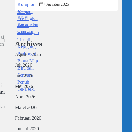
Kejagung Berborgol, Bawa Map Biru
7 Agustus 2026
dan Senyum Penuh Teka-teki
gi
Archives
han
Agustus 2026
Juli 2026
Juni 2026
i
Mei 2026
ri
April 2026
tau
Maret 2026
Februari 2026
Januari 2026