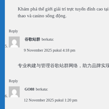
Khám phá thế giới giải trí trực tuyến đỉnh cao tạ
thao và casino sống động.
Reply
谷歌站群
berkata:
9 November 2025 pukul 4:18 pm
专业构建与管理谷歌站群网络，助力品牌实
Reply
GO88
berkata:
12 November 2025 pukul 1:20 pm