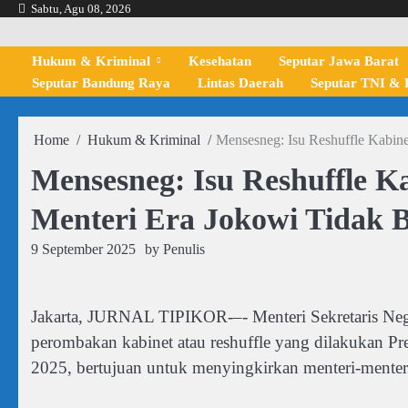
Skip
Sabtu, Agu 08, 2026
to
content
Hukum & Kriminal
Kesehatan
Seputar Jawa Barat
Seputar Bandung Raya
Lintas Daerah
Seputar TNI & P
Home
Hukum & Kriminal
Mensesneg: Isu Reshuffle Kabine
Mensesneg: Isu Reshuffle K
Menteri Era Jokowi Tidak 
9 September 2025
by
Penulis
Jakarta, JURNAL TIPIKOR-–- Menteri Sekretaris Neg
perombakan kabinet atau reshuffle yang dilakukan Pr
2025, bertujuan untuk menyingkirkan menteri-menter