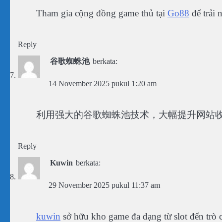
Tham gia cộng đồng game thủ tại
Go88
để trải 
Reply
谷歌蜘蛛池
berkata:
14 November 2025 pukul 1:20 am
利用强大的谷歌蜘蛛池技术，大幅提升网站
Reply
Kuwin
berkata:
29 November 2025 pukul 11:37 am
kuwin
sở hữu kho game đa dạng từ slot đến trò 