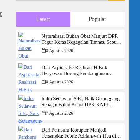
ng
Latest
Popular
Naturalisasi Bukan Obat Manjur: DPR
Tegur Keras Kegagalan Timnas, Sebut
Potensi Anak Bangsa Terabaikan Demi
8 Agustus 2026
“Jalan Pintas”
Dari Aspirasi ke Realisasi H.Erik
Heryawan Dorong Pembangunan
Infrastruktur Jalan Cikalong Bunder
8 Agustus 2026
Indra Setiawan, S.E., Naik Gelanggang
Sebagai Balon Ketua DPK KNPI
Kecamatan Ciambar
7 Agustus 2026
Dari Pemburu Koruptor Menjadi
Tersangka: Febrie Adriansyah Tiba di