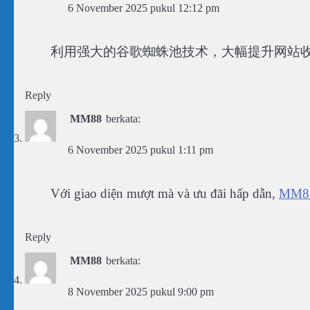
6 November 2025 pukul 12:12 pm
利用强大的谷歌蜘蛛池技术，大幅提升网站
Reply
MM88
berkata:
6 November 2025 pukul 1:11 pm
Với giao diện mượt mà và ưu đãi hấp dẫn,
MM8
Reply
MM88
berkata:
8 November 2025 pukul 9:00 pm