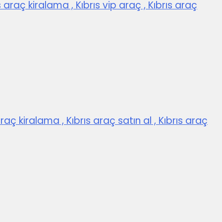
s araç kiralama , Kıbrıs vip araç , Kıbrıs araç
araç kiralama , Kıbrıs araç satın al , Kıbrıs araç