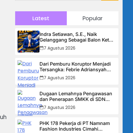
Latest
Popular
Indra Setiawan, S.E., Naik
Gelanggang Sebagai Balon Ketua
DPK KNPI Kecamatan Ciambar
7 Agustus 2026
Dari Pemburu Koruptor Menjadi
Tersangka: Febrie Adriansyah
Tiba di Kejagung Berborgol, Bawa
7 Agustus 2026
Map Biru dan Senyum Penuh
n
Teka-teki
Dugaan Lemahnya Pengawasan
dan Penerapan SMKK di SDN
Manggis, Ketua Komisi IV “Kami
7 Agustus 2026
Tidak Akan Segan Menindak”
ruh
PHK 178 Pekerja di PT Namnam
Fashion Industries Cimahi