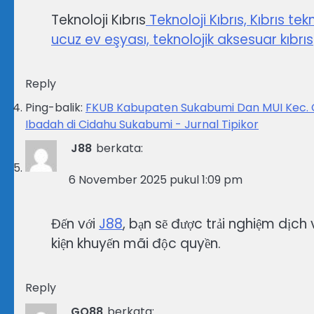
Teknoloji Kıbrıs
Teknoloji Kıbrıs, Kıbrıs tekn
ucuz ev eşyası, teknolojik aksesuar kıbrıs
Reply
Ping-balik:
FKUB Kabupaten Sukabumi Dan MUI Kec. 
Ibadah di Cidahu Sukabumi - Jurnal Tipikor
J88
berkata:
6 November 2025 pukul 1:09 pm
Đến với
J88
, bạn sẽ được trải nghiệm dị
kiện khuyến mãi độc quyền.
Reply
GO88
berkata: