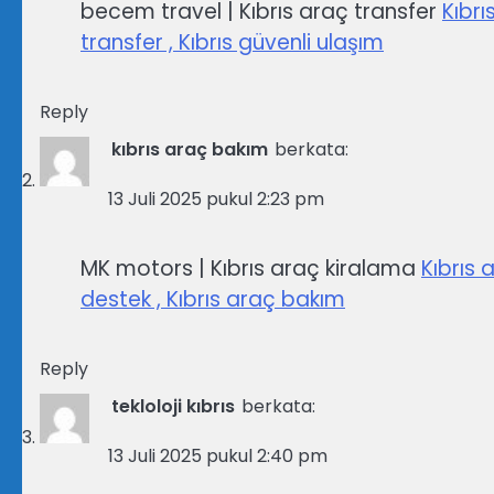
becem travel | Kıbrıs araç transfer
Kıbrı
transfer , Kıbrıs güvenli ulaşım
Reply
kıbrıs araç bakım
berkata:
13 Juli 2025 pukul 2:23 pm
MK motors | Kıbrıs araç kiralama
Kıbrıs 
destek , Kıbrıs araç bakım
Reply
tekloloji kıbrıs
berkata:
13 Juli 2025 pukul 2:40 pm