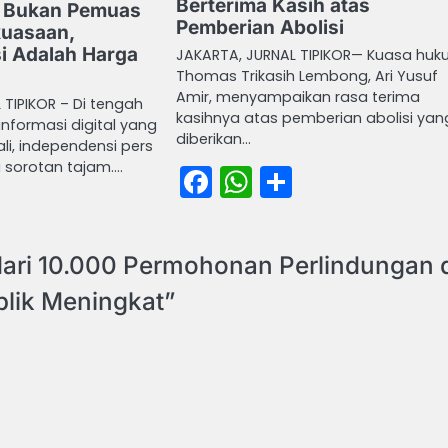
Berterima Kasih atas
s Bukan Pemuas
Pemberian Abolisi
uasaan,
i Adalah Harga
JAKARTA, JURNAL TIPIKOR— Kuasa hu
Thomas Trikasih Lembong, Ari Yusuf
Amir, menyampaikan rasa terima
 TIPIKOR – Di tengah
kasihnya atas pemberian abolisi yan
 informasi digital yang
diberikan…
ali, independensi pers
 sorotan tajam.…
Facebook
WhatsApp
Share
book
atsApp
Share
dari 10.000 Permohonan Perlindungan 
blik Meningkat
”