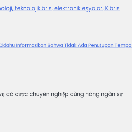
oloji, teknolojikibris, elektronik eşyalar, Kıbrıs
Cidahu Informasikan Bahwa Tidak Ada Penutupan Tempa
ch vụ cá cược chuyên nghiệp cùng hàng ngàn sự