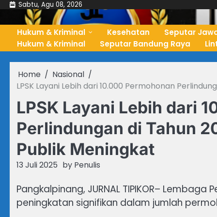
Skip
Sabtu, Agu 08, 2026
to
content
Hukum & Kriminal
Kesehatan
Seputar Jawa
Hukum & Kriminal
Seputar Bandung Raya
Li
Home
Nasional
LPSK Layani Lebih dari 10.000 Permohonan Perlindun
LPSK Layani Lebih dari 
Perlindungan di Tahun 2
Publik Meningkat
13 Juli 2025
by
Penulis
Pangkalpinang, JURNAL TIPIKOR– Lembaga P
peningkatan signifikan dalam jumlah perm