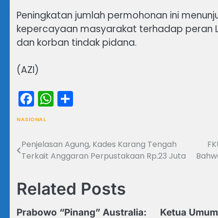
Peningkatan jumlah permohonan ini menunj
kepercayaan masyarakat terhadap peran L
dan korban tindak pidana.
(AZI)
Facebook
WhatsApp
Share
NASIONAL
Penjelasan Agung, Kades Karang Tengah
FK
Navigasi
Terkait Anggaran Perpustakaan Rp.23 Juta
Bahwa
pos
Related Posts
Prabowo “Pinang” Australia:
Ketua Umum 