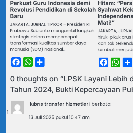
Perkuat Guru Indonesia demi
Hitam: “Per
Revolusi Pendidikan di Sekolah
Syahwat Kek
Baru
Independens
Mati!”
JAKARTA, JURNAL TIPIKOR – Presiden RI
Prabowo Subianto mengambil langkah
JAKARTA, JURNAL
strategis dalam mempercepat
hiruk-pikuk arus
transformasi kualitas sumber daya
kian tak terkend
manusia (SDM) nasional.…
kembali menjadi
Facebook
WhatsApp
Share
Face
Wh
0 thoughts on “
LPSK Layani Lebih 
Tahun 2024, Bukti Kepercayaan Pu
kıbrıs transfer hizmetleri
berkata:
13 Juli 2025 pukul 10:47 am