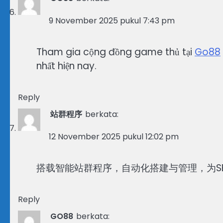
9 November 2025 pukul 7:43 pm
Tham gia cộng đồng game thủ tại
Go88
nhất hiện nay.
Reply
站群程序
berkata:
12 November 2025 pukul 12:02 pm
搭载智能站群程序，自动化搭建与管理，为S
Reply
GO88
berkata: