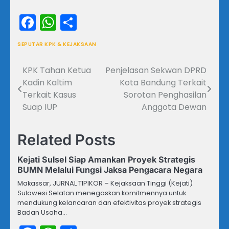
Facebook
WhatsApp
Share
SEPUTAR KPK & KEJAKSAAN
KPK Tahan Ketua
Penjelasan Sekwan DPRD
Navigasi
Kadin Kaltim
Kota Bandung Terkait
pos
Terkait Kasus
Sorotan Penghasilan
Suap IUP
Anggota Dewan
Related Posts
Kejati Sulsel Siap Amankan Proyek Strategis
BUMN Melalui Fungsi Jaksa Pengacara Negara
Makassar, JURNAL TIPIKOR – Kejaksaan Tinggi (Kejati)
Sulawesi Selatan menegaskan komitmennya untuk
mendukung kelancaran dan efektivitas proyek strategis
Badan Usaha…