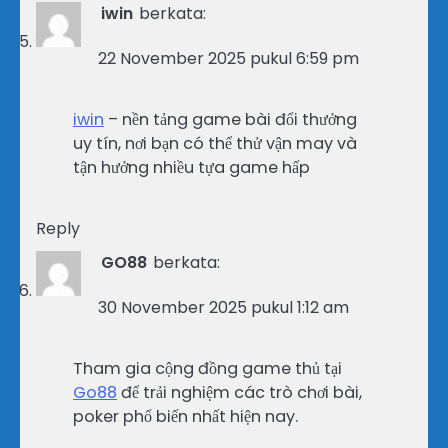
iwin
berkata:
22 November 2025 pukul 6:59 pm
iwin
– nền tảng game bài đổi thưởng
uy tín, nơi bạn có thể thử vận may và
tận hưởng nhiều tựa game hấp
Reply
GO88
berkata:
30 November 2025 pukul 1:12 am
Tham gia cộng đồng game thủ tại
Go88
để trải nghiệm các trò chơi bài,
poker phổ biến nhất hiện nay.