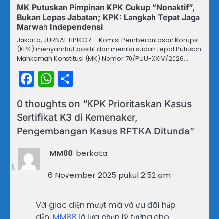
MK Putuskan Pimpinan KPK Cukup “Nonaktif”,
Bukan Lepas Jabatan; KPK: Langkah Tepat Jaga
Marwah Independensi
Jakarta, JURNAL TIPIKOR – Komisi Pemberantasan Korupsi
(KPK) menyambut positif dan menilai sudah tepat Putusan
Mahkamah Konstitusi (MK) Nomor 70/PUU-XXIV/2026.…
Facebook
WhatsApp
Share
0 thoughts on “
KPK Prioritaskan Kasus
Sertifikat K3 di Kemenaker,
Pengembangan Kasus RPTKA Ditunda
”
MM88
berkata:
6 November 2025 pukul 2:52 am
Với giao diện mượt mà và ưu đãi hấp
dẫn,
MM88
là lựa chọn lý tưởng cho