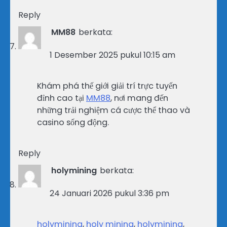
Reply
MM88
berkata:
1 Desember 2025 pukul 10:15 am
Khám phá thế giới giải trí trực tuyến
đỉnh cao tại
MM88
, nơi mang đến
những trải nghiệm cá cược thể thao và
casino sống động.
Reply
holymining
berkata:
24 Januari 2026 pukul 3:36 pm
holymining
,
holy mining
,
holymining
,