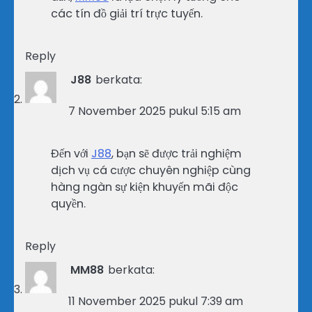
các tín đồ giải trí trực tuyến.
Reply
J88
berkata:
7 November 2025 pukul 5:15 am
Đến với
J88
, bạn sẽ được trải nghiệm
dịch vụ cá cược chuyên nghiệp cùng
hàng ngàn sự kiện khuyến mãi độc
quyền.
Reply
MM88
berkata:
11 November 2025 pukul 7:39 am