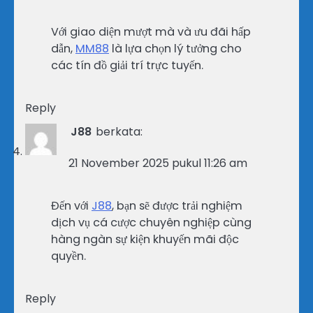
Với giao diện mượt mà và ưu đãi hấp
dẫn,
MM88
là lựa chọn lý tưởng cho
các tín đồ giải trí trực tuyến.
Reply
J88
berkata:
21 November 2025 pukul 11:26 am
Đến với
J88
, bạn sẽ được trải nghiệm
dịch vụ cá cược chuyên nghiệp cùng
hàng ngàn sự kiện khuyến mãi độc
quyền.
Reply