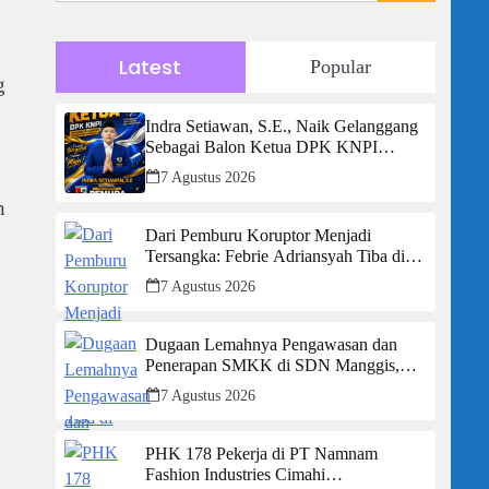
Latest
Popular
g
Indra Setiawan, S.E., Naik Gelanggang
Sebagai Balon Ketua DPK KNPI
Kecamatan Ciambar
7 Agustus 2026
n
Dari Pemburu Koruptor Menjadi
Tersangka: Febrie Adriansyah Tiba di
Kejagung Berborgol, Bawa Map Biru
7 Agustus 2026
dan Senyum Penuh Teka-teki
Dugaan Lemahnya Pengawasan dan
Penerapan SMKK di SDN Manggis,
Ketua Komisi IV “Kami Tidak Akan
7 Agustus 2026
Segan Menindak”
PHK 178 Pekerja di PT Namnam
Fashion Industries Cimahi