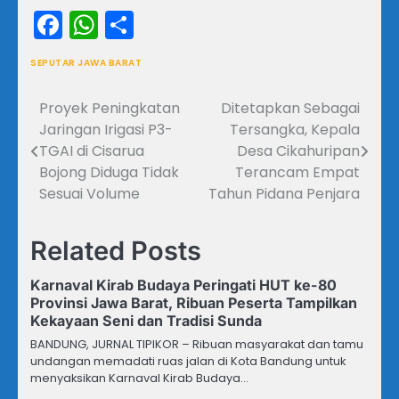
Facebook
WhatsApp
Share
SEPUTAR JAWA BARAT
Proyek Peningkatan
Ditetapkan Sebagai
Navigasi
Jaringan Irigasi P3-
Tersangka, Kepala
pos
TGAI di Cisarua
Desa Cikahuripan
Bojong Diduga Tidak
Terancam Empat
Sesuai Volume
Tahun Pidana Penjara
Related Posts
Karnaval Kirab Budaya Peringati HUT ke-80
Provinsi Jawa Barat, Ribuan Peserta Tampilkan
Kekayaan Seni dan Tradisi Sunda
BANDUNG, JURNAL TIPIKOR – Ribuan masyarakat dan tamu
undangan memadati ruas jalan di Kota Bandung untuk
menyaksikan Karnaval Kirab Budaya…