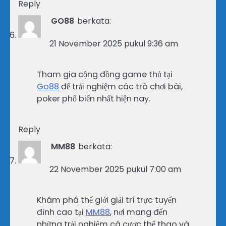
Reply
GO88
berkata:
21 November 2025 pukul 9:36 am
Tham gia cộng đồng game thủ tại
Go88
để trải nghiệm các trò chơi bài,
poker phổ biến nhất hiện nay.
Reply
MM88
berkata:
22 November 2025 pukul 7:00 am
Khám phá thế giới giải trí trực tuyến
đỉnh cao tại
MM88
, nơi mang đến
những trải nghiệm cá cược thể thao và