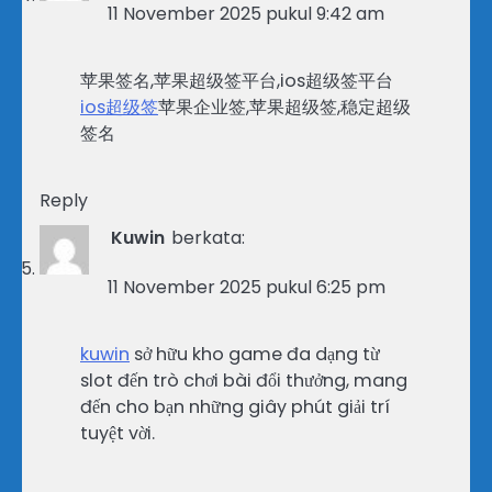
11 November 2025 pukul 9:42 am
苹果签名,苹果超级签平台,ios超级签平台
ios超级签
苹果企业签,苹果超级签,稳定超级
签名
Reply
Kuwin
berkata:
11 November 2025 pukul 6:25 pm
kuwin
sở hữu kho game đa dạng từ
slot đến trò chơi bài đổi thưởng, mang
đến cho bạn những giây phút giải trí
tuyệt vời.