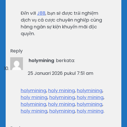
Đến với
J88
, bạn sẽ được trải nghiệm
dịch vụ cá cược chuyên nghiệp cùng
hàng ngàn sự kiện khuyến mãi độc
quyền.
Reply
holymining
berkata:
25 Januari 2026 pukul 7:51 am
holymining
,
holy mining
,
holymining
,
holy mining
,
holymining
,
holy mining
,
holymining
,
holy mining
,
holymining
,
holy mining
,
holymining
,
holy mining
.