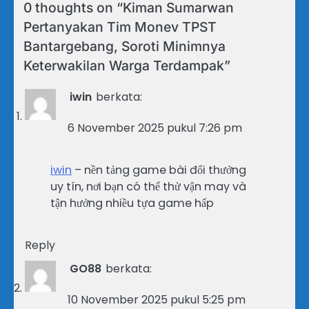
0 thoughts on “
Kiman Sumarwan
Pertanyakan Tim Monev TPST
Bantargebang, Soroti Minimnya
Keterwakilan Warga Terdampak
”
iwin
berkata:
6 November 2025 pukul 7:26 pm
iwin
– nền tảng game bài đổi thưởng
uy tín, nơi bạn có thể thử vận may và
tận hưởng nhiều tựa game hấp
Reply
GO88
berkata:
10 November 2025 pukul 5:25 pm