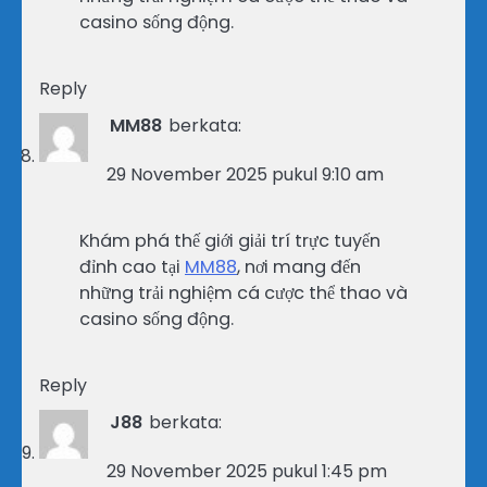
casino sống động.
Reply
MM88
berkata:
29 November 2025 pukul 9:10 am
Khám phá thế giới giải trí trực tuyến
đỉnh cao tại
MM88
, nơi mang đến
những trải nghiệm cá cược thể thao và
casino sống động.
Reply
J88
berkata:
29 November 2025 pukul 1:45 pm