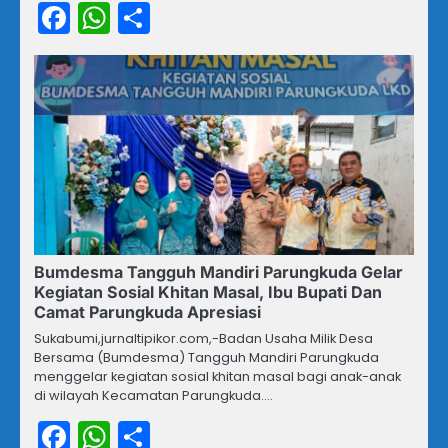
Facebook
WhatsApp
Share
Bumdesma Tangguh Mandiri Parungkuda Gelar
Kegiatan Sosial Khitan Masal, Ibu Bupati Dan
Camat Parungkuda Apresiasi
Sukabumi,jurnaltipikor.com,-Badan Usaha Milik Desa
Bersama (Bumdesma) Tangguh Mandiri Parungkuda
menggelar kegiatan sosial khitan masal bagi anak-anak
di wilayah Kecamatan Parungkuda.…
Facebook
WhatsApp
Share