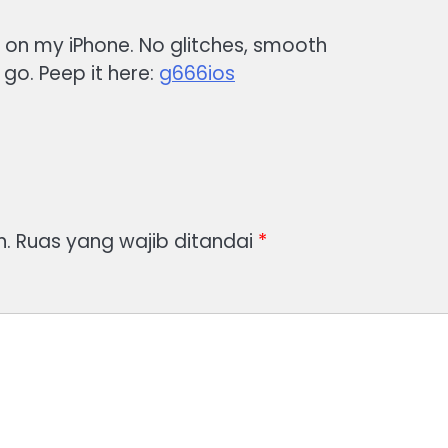
t on my iPhone. No glitches, smooth
 go. Peep it here:
g666ios
n.
Ruas yang wajib ditandai
*