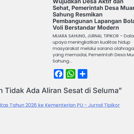
Wujudkan Desa Aktif dan
book
atsApp
Share
Sehat, Pemerintah Desa Mua
Sahung Resmikan
Pembangunan Lapangan Bol
Voli Berstandar Modern
MUARA SAHUNG, JURNAL TIPIKOR – Dal
upaya meningkatkan kualitas hidup
masyarakat melalui sarana olahraga
yang memadai, Pemerintah Desa Mu
Sahung…
Facebook
WhatsApp
Share
 Tidak Ada Aliran Sesat di Seluma
”
itas Tahun 2026 ke Kementerian PU - Jurnal Tipikor