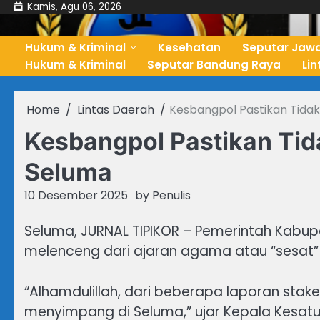
Skip
Kamis, Agu 06, 2026
to
content
Hukum & Kriminal
Kesehatan
Seputar Jawa
Hukum & Kriminal
Seputar Bandung Raya
Li
Home
Lintas Daerah
Kesbangpol Pastikan Tidak 
Kesbangpol Pastikan Tida
Seluma
10 Desember 2025
by
Penulis
Seluma, JURNAL TIPIKOR – Pemerintah Kabu
melenceng dari ajaran agama atau “sesat” 
“Alhamdulillah, dari beberapa laporan stakeh
menyimpang di Seluma,” ujar Kepala Kesatua