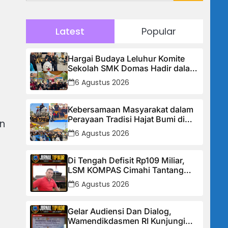
Latest
Popular
Hargai Budaya Leluhur Komite
Sekolah SMK Domas Hadir dalam
Acara Hajat Bumi
6 Agustus 2026
Kebersamaan Masyarakat dalam
Perayaan Tradisi Hajat Bumi di
n
Desa Jayamukti Kecamatan
6 Agustus 2026
Banyusari
Di Tengah Defisit Rp109 Miliar,
LSM KOMPAS Cimahi Tantang
Pemkot: Hentikan Budaya Tutup-
6 Agustus 2026
Tutupan, Buka Data Keuangan
Sekarang!
Gelar Audiensi Dan Dialog,
Wamendikdasmen RI Kunjungi