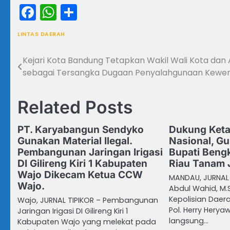
Facebook
WhatsApp
Share
LINTAS DAERAH
Kejari Kota Bandung Tetapkan Wakil Wali Kota da
Navigasi
sebagai Tersangka Dugaan Penyalahgunaan Kewe
pos
Related Posts
PT. Karyabangun Sendyko
Dukung Ket
Gunakan Material Ilegal.
Nasional, Gu
Pembangunan Jaringan Irigasi
Bupati Bengk
DI Gilireng Kiri 1 Kabupaten
Riau Tanam 
Wajo Dikecam Ketua CCW
MANDAU, JURNAL 
Wajo.
Abdul Wahid, M.
Kepolisian Daera
Wajo, JURNAL TIPIKOR – Pembangunan
Pol. Herry Hery
Jaringan Irigasi DI Gilireng Kiri 1
langsung…
Kabupaten Wajo yang melekat pada