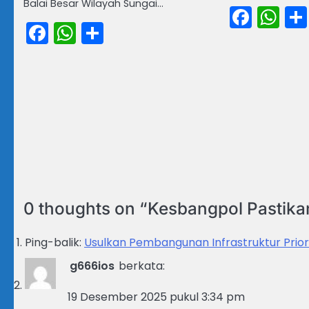
Balai Besar Wilayah Sungai…
Face
Wh
Facebook
WhatsApp
Share
0 thoughts on “
Kesbangpol Pastikan
Ping-balik:
Usulkan Pembangunan Infrastruktur Prior
g666ios
berkata:
19 Desember 2025 pukul 3:34 pm