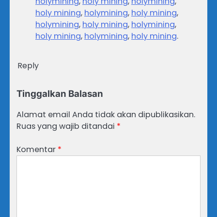
holymining
,
holy mining
,
holymining
,
holy mining
,
holymining
,
holy mining
,
holymining
,
holy mining
,
holymining
,
holy mining
,
holymining
,
holy mining
.
Reply
Tinggalkan Balasan
Alamat email Anda tidak akan dipublikasikan.
Ruas yang wajib ditandai
*
Komentar
*