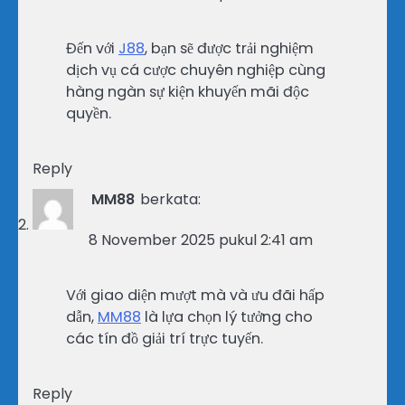
Đến với
J88
, bạn sẽ được trải nghiệm
dịch vụ cá cược chuyên nghiệp cùng
hàng ngàn sự kiện khuyến mãi độc
quyền.
Reply
MM88
berkata:
8 November 2025 pukul 2:41 am
Với giao diện mượt mà và ưu đãi hấp
dẫn,
MM88
là lựa chọn lý tưởng cho
các tín đồ giải trí trực tuyến.
Reply