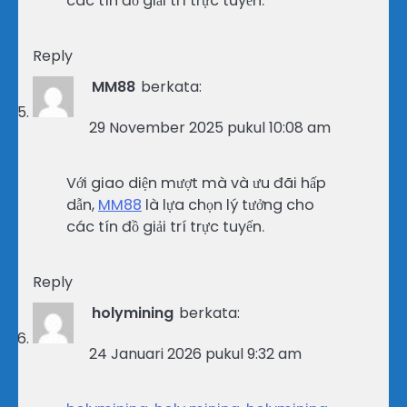
các tín đồ giải trí trực tuyến.
Reply
MM88
berkata:
29 November 2025 pukul 10:08 am
Với giao diện mượt mà và ưu đãi hấp
dẫn,
MM88
là lựa chọn lý tưởng cho
các tín đồ giải trí trực tuyến.
Reply
holymining
berkata:
24 Januari 2026 pukul 9:32 am