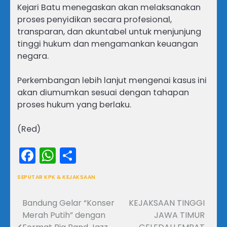
Kejari Batu menegaskan akan melaksanakan
proses penyidikan secara profesional,
transparan, dan akuntabel untuk menjunjung
tinggi hukum dan mengamankan keuangan
negara.
Perkembangan lebih lanjut mengenai kasus ini
akan diumumkan sesuai dengan tahapan
proses hukum yang berlaku.
(Red)
Facebook
WhatsApp
Share
SEPUTAR KPK & KEJAKSAAN
Bandung Gelar “Konser
KEJAKSAAN TINGGI
Navigasi
Merah Putih” dengan
JAWA TIMUR
pos