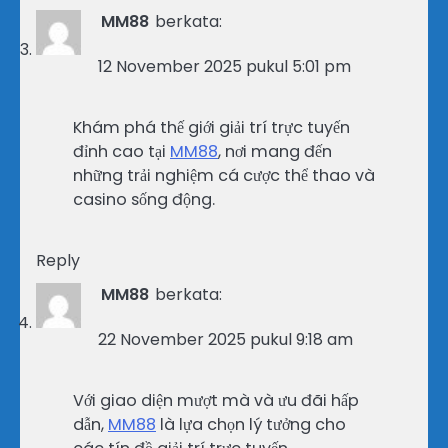
MM88
berkata:
12 November 2025 pukul 5:01 pm
Khám phá thế giới giải trí trực tuyến
đỉnh cao tại
MM88
, nơi mang đến
những trải nghiệm cá cược thể thao và
casino sống động.
Reply
MM88
berkata:
22 November 2025 pukul 9:18 am
Với giao diện mượt mà và ưu đãi hấp
dẫn,
MM88
là lựa chọn lý tưởng cho