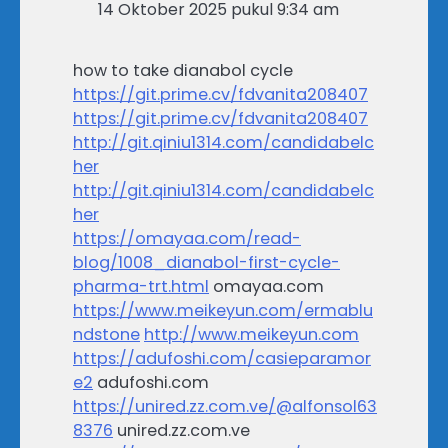
14 Oktober 2025 pukul 9:34 am
how to take dianabol cycle
https://git.prime.cv/fdvanita208407
https://git.prime.cv/fdvanita208407
http://git.qiniu1314.com/candidabelc
her
http://git.qiniu1314.com/candidabelc
her
https://omayaa.com/read-
blog/1008_dianabol-first-cycle-
pharma-trt.html
omayaa.com
https://www.meikeyun.com/ermablu
ndstone
http://www.meikeyun.com
https://adufoshi.com/casieparamor
e2
adufoshi.com
https://unired.zz.com.ve/@alfonsol63
8376
unired.zz.com.ve