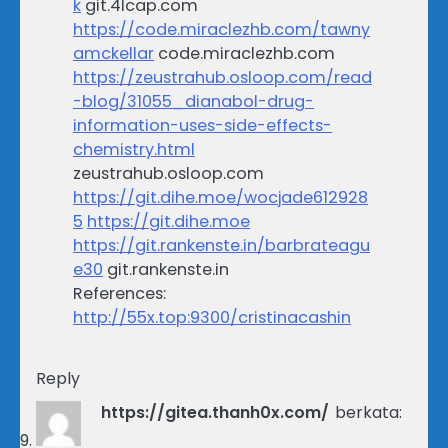
k
git.4lcap.com
https://code.miraclezhb.com/tawny
amckellar
code.miraclezhb.com
https://zeustrahub.osloop.com/read
-blog/31055_dianabol-drug-
information-uses-side-effects-
chemistry.html
zeustrahub.osloop.com
https://git.dihe.moe/wocjade612928
5
https://git.dihe.moe
https://git.rankenste.in/barbrateagu
e30
git.rankenste.in
References:
http://55x.top:9300/cristinacashin
Reply
https://gitea.thanh0x.com/
berkata: