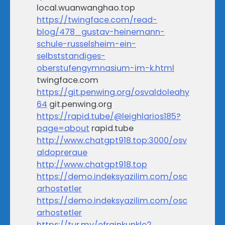
local.wuanwanghao.top
https://twingface.com/read-
blog/478_gustav-heinemann-
schule-russelsheim-ein-
selbststandiges-
oberstufengymnasium-im-k.html
twingface.com
https://git.penwing.org/osvaldoleahy
64
git.penwing.org
https://rapid.tube/@leighlarios185?
page=about
rapid.tube
http://www.chatgpt918.top:3000/osv
aldopreraue
http://www.chatgpt918.top
https://demo.indeksyazilim.com/osc
arhostetler
https://demo.indeksyazilim.com/osc
arhostetler
https://tur.my/efrainkunkle2