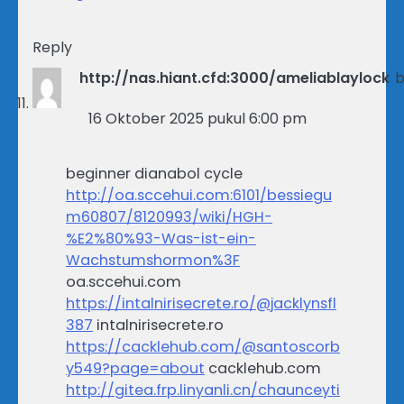
Reply
http://nas.hiant.cfd:3000/ameliablaylock
b
16 Oktober 2025 pukul 6:00 pm
beginner dianabol cycle
http://oa.sccehui.com:6101/bessiegu
m60807/8120993/wiki/HGH-
%E2%80%93-Was-ist-ein-
Wachstumshormon%3F
oa.sccehui.com
https://intalnirisecrete.ro/@jacklynsfl
387
intalnirisecrete.ro
https://cacklehub.com/@santoscorb
y549?page=about
cacklehub.com
http://gitea.frp.linyanli.cn/chaunceyti