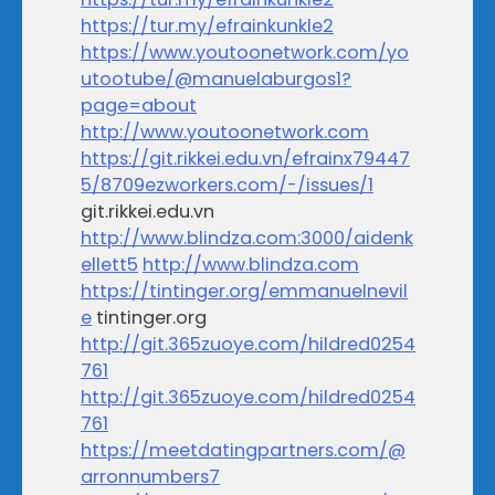
https://tur.my/efrainkunkle2
https://www.youtoonetwork.com/yo
utootube/@manuelaburgos1?
page=about
http://www.youtoonetwork.com
https://git.rikkei.edu.vn/efrainx79447
5/8709ezworkers.com/-/issues/1
git.rikkei.edu.vn
http://www.blindza.com:3000/aidenk
ellett5
http://www.blindza.com
https://tintinger.org/emmanuelnevil
e
tintinger.org
http://git.365zuoye.com/hildred0254
761
http://git.365zuoye.com/hildred0254
761
https://meetdatingpartners.com/@
arronnumbers7