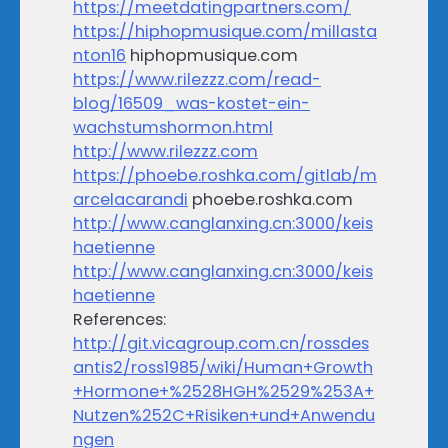
https://meetdatingpartners.com/
https://hiphopmusique.com/millasta
nton16
hiphopmusique.com
https://www.rilezzz.com/read-
blog/16509_was-kostet-ein-
wachstumshormon.html
http://www.rilezzz.com
https://phoebe.roshka.com/gitlab/m
arcelacarandi
phoebe.roshka.com
http://www.canglanxing.cn:3000/keis
haetienne
http://www.canglanxing.cn:3000/keis
haetienne
References:
http://git.vicagroup.com.cn/rossdes
antis2/ross1985/wiki/Human+Growth
+Hormone+%2528HGH%2529%253A+
Nutzen%252C+Risiken+und+Anwendu
ngen