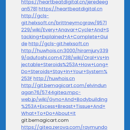
https://heartbeatdigital.cn/jeredeeg
an5781
https://heartbeatdigital.cn
http://gcls-
git.helxsoft.cn/brittneymcgraw/9571
229/wiki/Every+Anavar+Cycle+And+S
tacking+Explained+A+Complete+Gui
de
http://gcls-git.helxsoft.cn
http://huwhois.cn:3000/hiramjury339
9/adufoshi.com4738/wiki/Oral+Vs+In
jectable+Steroids%253A+How+Long+
Do+Steroids+Stay+In+Your+System%
253F
http://huwhois.cn
http://git.bemagicart.com/elvindun
agan76/5744gitea.mpc-
web.jp/wiki/Gyno+And+Bodybuilding
%253A+Excess+Breast+Tissue+And+
What+To+Do+About+It
git.bemagicart.com
https://gitea.zerova.com/raymundo