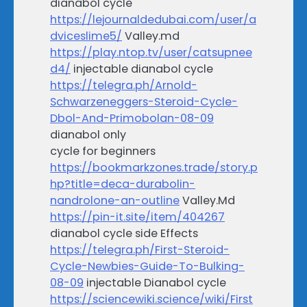
dianabol cycle
https://lejournaldedubai.com/user/a
dviceslime5/
Valley.md
https://play.ntop.tv/user/catsupnee
d4/
injectable dianabol cycle
https://telegra.ph/Arnold-
Schwarzeneggers-Steroid-Cycle-
Dbol-And-Primobolan-08-09
dianabol only
cycle for beginners
https://bookmarkzones.trade/story.p
hp?title=deca-durabolin-
nandrolone-an-outline
Valley.Md
https://pin-it.site/item/404267
dianabol cycle side Effects
https://telegra.ph/First-Steroid-
Cycle-Newbies-Guide-To-Bulking-
08-09
injectable Dianabol cycle
https://sciencewiki.science/wiki/First