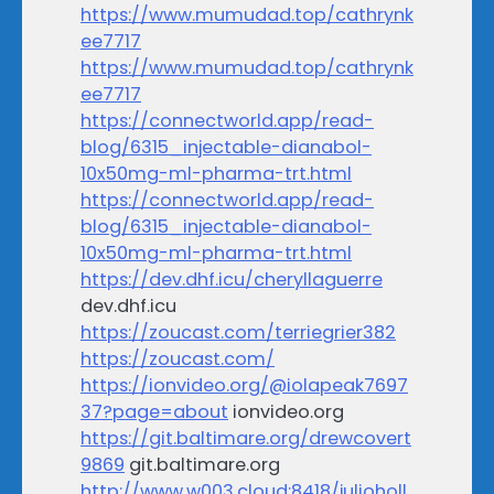
https://www.mumudad.top/cathrynk
ee7717
https://www.mumudad.top/cathrynk
ee7717
https://connectworld.app/read-
blog/6315_injectable-dianabol-
10x50mg-ml-pharma-trt.html
https://connectworld.app/read-
blog/6315_injectable-dianabol-
10x50mg-ml-pharma-trt.html
https://dev.dhf.icu/cheryllaguerre
dev.dhf.icu
https://zoucast.com/terriegrier382
https://zoucast.com/
https://ionvideo.org/@iolapeak7697
37?page=about
ionvideo.org
https://git.baltimare.org/drewcovert
9869
git.baltimare.org
http://www.w003.cloud:8418/julioholl