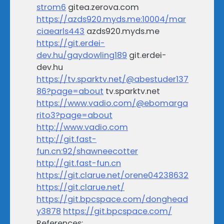
strom6
gitea.zerova.com
https://azds920.myds.me:10004/mar
ciaearls443
azds920.myds.me
https://git.erdei-
dev.hu/gaydowling189
git.erdei-
dev.hu
https://tv.sparktv.net/@abestuder137
86?page=about
tv.sparktv.net
https://www.vadio.com/@ebomarga
rito3?page=about
http://www.vadio.com
http://git.fast-
fun.cn:92/shawneecotter
http://git.fast-fun.cn
https://git.clarue.net/orene04238632
https://git.clarue.net/
https://git.bpcspace.com/donghead
y3878
https://git.bpcspace.com/
References: