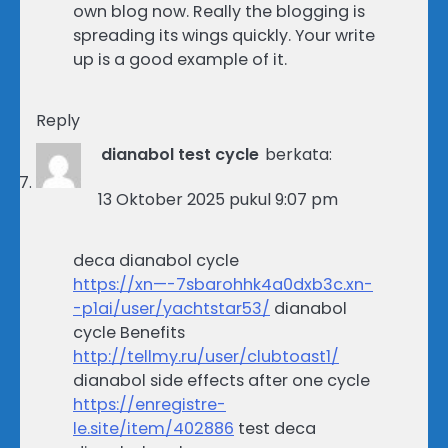
own blog now. Really the blogging is
spreading its wings quickly. Your write
up is a good example of it.
Reply
dianabol test cycle
berkata:
13 Oktober 2025 pukul 9:07 pm
deca dianabol cycle
https://xn—-7sbarohhk4a0dxb3c.xn-
-p1ai/user/yachtstar53/
dianabol
cycle Benefits
http://tellmy.ru/user/clubtoast1/
dianabol side effects after one cycle
https://enregistre-
le.site/item/402886
test deca