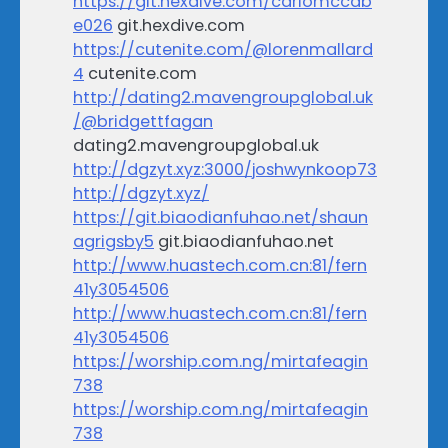
https://git.hexdive.com/carlomccab
e026
git.hexdive.com
https://cutenite.com/@lorenmallard
4
cutenite.com
http://dating2.mavengroupglobal.uk
/@bridgettfagan
dating2.mavengroupglobal.uk
http://dgzyt.xyz:3000/joshwynkoop73
http://dgzyt.xyz/
https://git.biaodianfuhao.net/shaun
agrigsby5
git.biaodianfuhao.net
http://www.huastech.com.cn:81/fern
41y3054506
http://www.huastech.com.cn:81/fern
41y3054506
https://worship.com.ng/mirtafeagin
738
https://worship.com.ng/mirtafeagin
738