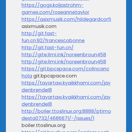
https://gogs.koljastrohm-
games.com/roseannetaylor
https://asixmusik.com/hildegardcorfi
asixmusik.com
http://git.fast-
fun.cn:92/francescobonne
http://git.fast-fun.cn/
http://gite.limi.ink/noreenbroun458
http://gite.limi.ink/noreenbroun458
https://git.bpcspace.com/colincanc
hola
git.bpcspace.com
https://tayartaw.kyaikkhami.com/jay
denbrendel8
https://tayartaw.kyaikkhami.com/jay
denbrendel8
http://boiler.ttoslinux.org:8888/ptimo
desta0732/4686671/-/issues/1
boiler.ttoslinux.org