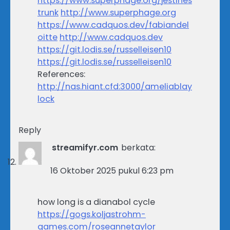
https://www.superphage.org/jestines
trunk
http://www.superphage.org
https://www.cadquos.dev/fabiandel
oitte
http://www.cadquos.dev
https://git.lodis.se/russelleisen10
https://git.lodis.se/russelleisen10
References:
http://nas.hiant.cfd:3000/ameliablay
lock
Reply
streamifyr.com
berkata:
16 Oktober 2025 pukul 6:23 pm
how long is a dianabol cycle
https://gogs.koljastrohm-
games.com/roseannetaylor