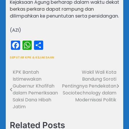
Kejaksaan Agung berharap dalam waktu dekat
berkas perkara dapat rampung dan
dilimpahkan ke penuntutan serta persidangan.
(AZI)
Facebook
WhatsApp
Share
SEPUTAR KPK & KEJAKSAAN
KPK Bantah
Wakil Wali Kota
Navigasi
Istimewakan
Bandung Soroti
pos
Gubernur Khofifah
Pentingnya Pendekatan
dalam Pemeriksaan
Sociotechnology dalam
Saksi Dana Hibah
Modernisasi Politik
Jatim
Related Posts