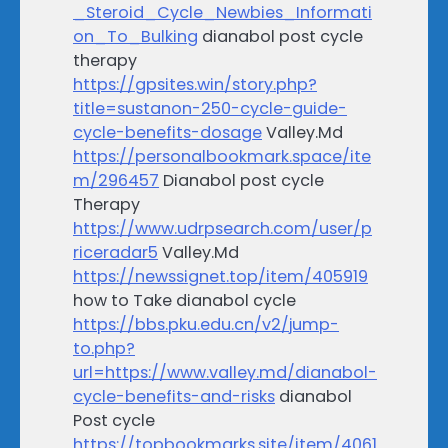
_Steroid_Cycle_Newbies_Informati
on_To_Bulking
dianabol post cycle
therapy
https://gpsites.win/story.php?
title=sustanon-250-cycle-guide-
cycle-benefits-dosage
Valley.Md
https://personalbookmark.space/ite
m/296457
Dianabol post cycle
Therapy
https://www.udrpsearch.com/user/p
riceradar5
Valley.Md
https://newssignet.top/item/405919
how to Take dianabol cycle
https://bbs.pku.edu.cn/v2/jump-
to.php?
url=https://www.valley.md/dianabol-
cycle-benefits-and-risks
dianabol
Post cycle
https://topbookmarks.site/item/4061