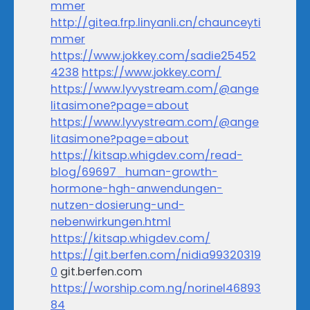
mmer
http://gitea.frp.linyanli.cn/chaunceyti
mmer
https://www.jokkey.com/sadie25452
4238
https://www.jokkey.com/
https://www.lyvystream.com/@ange
litasimone?page=about
https://www.lyvystream.com/@ange
litasimone?page=about
https://kitsap.whigdev.com/read-
blog/69697_human-growth-
hormone-hgh-anwendungen-
nutzen-dosierung-und-
nebenwirkungen.html
https://kitsap.whigdev.com/
https://git.berfen.com/nidia99320319
0
git.berfen.com
https://worship.com.ng/norinel46893
84