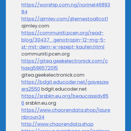
https://worship.com.ng/norinel46893
84
https://qimley.com/@ernestoallcot1
qimley.com
https://communiti.pcen.org/read-
blog/30437_genotropin-12-mg-5-
st-mit-dem-e-rezept-kaufen.html
communiti.pcen.org
https://gitea.geekelectronick.com/c
hasg596572015
gitea.geekelectronick.com
https://bdgit.educoder.net/gayesaw
ers2550
bdgit.educoder.net
https://srsbkn.eu.org/beaucassidy85
6
srsbkn.eu.org
https://www.chaorendata.shop/laure
nbroun34
http://www.chaorendata.shop