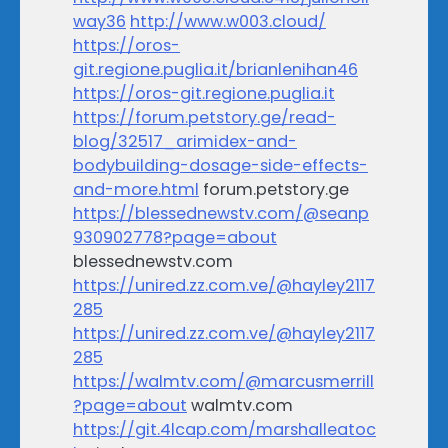
way36
http://www.w003.cloud/
https://oros-
git.regione.puglia.it/brianlenihan46
https://oros-git.regione.puglia.it
https://forum.petstory.ge/read-
blog/32517_arimidex-and-
bodybuilding-dosage-side-effects-
and-more.html
forum.petstory.ge
https://blessednewstv.com/@seanp
930902778?page=about
blessednewstv.com
https://unired.zz.com.ve/@hayley2117
285
https://unired.zz.com.ve/@hayley2117
285
https://walmtv.com/@marcusmerrill
?page=about
walmtv.com
https://git.4lcap.com/marshalleatoc